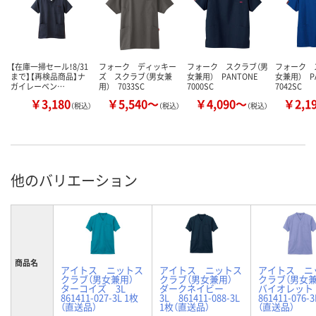
【在庫一掃セール！8/31
フォーク ディッキー
フォーク スクラブ（男
フォーク 
まで】【再検品商品】ナ
ズ スクラブ（男女兼
女兼用） PANTONE
女兼用） P
ガイレーベン…
用） 7033SC
7000SC
7042SC
￥3,180
￥5,540～
￥4,090～
￥2,1
（税込）
（税込）
（税込）
他のバリエーション
商品名
アイトス ニットス
アイトス ニットス
アイトス ニ
クラブ（男女兼用）
クラブ（男女兼用）
クラブ（男女
ターコイズ 3L
ダークネイビー
バイオレット
861411-027-3L 1枚
3L 861411-088-3L
861411-076-
（直送品）
1枚（直送品）
（直送品）