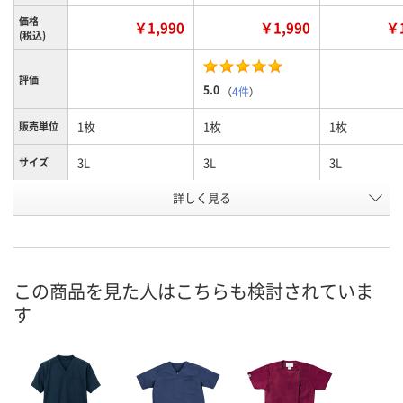
価格
￥1,990
￥1,990
￥1
(税込)
評価
5.0
（
4件
）
1枚
1枚
1枚
販売単位
3L
3L
3L
サイズ
詳しく見る
ターコイズ
ダークネイビー
バイオレット
カラー
お申込番
U590760
U590797
U590786
号
直送品
直送品
直送品
在庫
この商品を見た人はこちらも検討されていま
す
8月24日（月）まで
8月24日（月）まで
8月24日（月）
お届け日
数量
数量
数量
カゴへ
カゴへ
カ