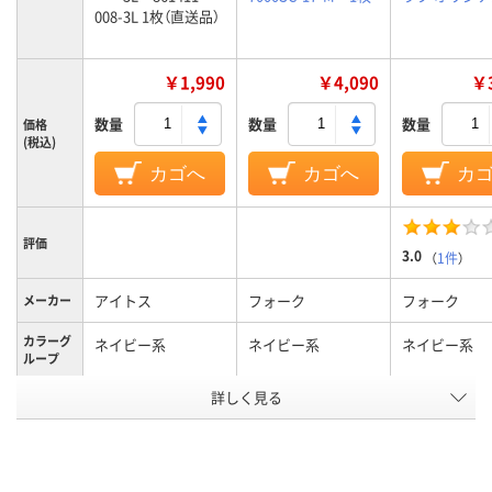
008-3L 1枚（直送品）
￥1,990
￥4,090
￥3
数量
数量
数量
価格
(税込)
カゴへ
カゴへ
カ
評価
3.0
（
1件
）
アイトス
フォーク
フォーク
メーカー
カラーグ
ネイビー系
ネイビー系
ネイビー系
ループ
詳しく見る
3L
M
L
サイズ
男女兼用
男女兼用
男女兼用
対象
アスクル