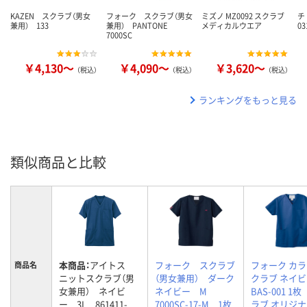
KAZEN スクラブ（男女
フォーク スクラブ（男女
ミズノ MZ0092 スクラブ
チ
兼用） 133
兼用） PANTONE
メディカルウエア
03
7000SC
￥4,130～
￥4,090～
￥3,620～
（税込）
（税込）
（税込）
ランキングをもっと見る
類似商品と比較
本商品：
アイトス
フォーク スクラブ
フォーク カ
商品名
ニットスクラブ（男
（男女兼用） ダーク
クラブ ネイビ
女兼用） ネイビ
ネイビー M
BAS-001 1
ー 3L 861411-
7000SC-17-M 1枚
ラブ オリジ