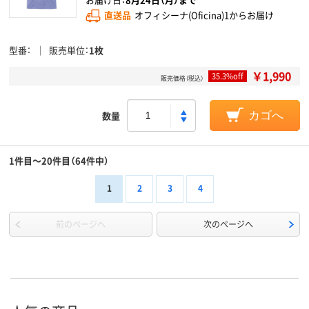
直送品
オフィシーナ(Oficina)1からお届け
型番
販売単位
1枚
￥1,990
35.3%off
販売価格（税込）
数量
カゴへ
1件目～20件目（64件中）
1
2
3
4
前のページへ
次のページへ