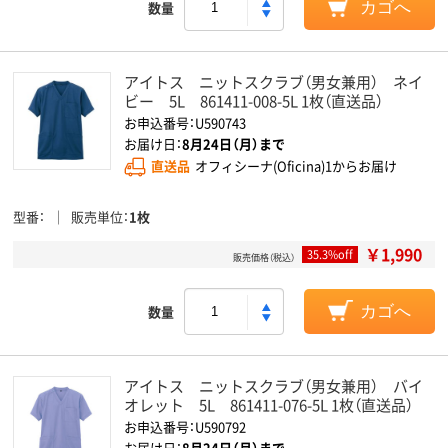
数量
カゴへ
アイトス ニットスクラブ（男女兼用） ネイ
ビー 5L 861411-008-5L 1枚（直送品）
お申込番号：U590743
お届け日：
8月24日（月）まで
直送品
オフィシーナ(Oficina)1からお届け
型番
販売単位
1枚
￥1,990
35.3%off
販売価格（税込）
数量
カゴへ
アイトス ニットスクラブ（男女兼用） バイ
オレット 5L 861411-076-5L 1枚（直送品）
お申込番号：U590792
お届け日：
8月24日（月）まで