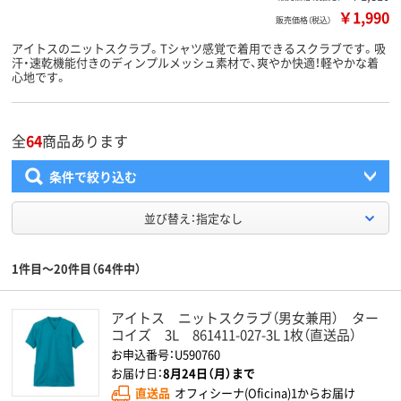
￥1,990
販売価格（税込）
アイトスのニットスクラブ。Tシャツ感覚で着用できるスクラブです。吸
汗・速乾機能付きのディンプルメッシュ素材で、爽やか快適！軽やかな着
心地です。
全
64
商品あります
条件で絞り込む
並び替え：指定なし
1件目～20件目（64件中）
アイトス ニットスクラブ（男女兼用） ター
コイズ 3L 861411-027-3L 1枚（直送品）
お申込番号：U590760
お届け日：
8月24日（月）まで
直送品
オフィシーナ(Oficina)1からお届け