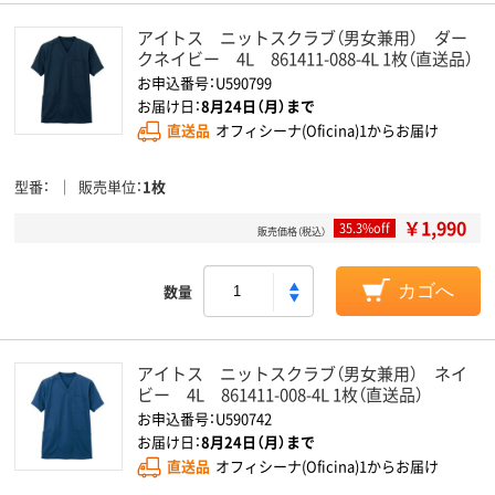
アイトス ニットスクラブ（男女兼用） ダー
クネイビー 4L 861411-088-4L 1枚（直送品）
お申込番号：U590799
お届け日：
8月24日（月）まで
直送品
オフィシーナ(Oficina)1からお届け
型番
販売単位
1枚
￥1,990
35.3%off
販売価格（税込）
数量
カゴへ
アイトス ニットスクラブ（男女兼用） ネイ
ビー 4L 861411-008-4L 1枚（直送品）
お申込番号：U590742
お届け日：
8月24日（月）まで
直送品
オフィシーナ(Oficina)1からお届け