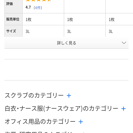
評価
4.7
（
4件
）
1枚
1枚
1枚
販売単位
3L
3L
3L
サイズ
詳しく見る
ダークネイビー
ネイビー
バイオレット
カラー
お申込番
U590840
U590816
U590832
号
直送品
直送品
直送品
在庫
8月24日（月）
お届け日
スクラブのカテゴリー
数量
メーカー都合により
メーカー都合により
販売停止中です
販売停止中です
白衣・ナース服(ナースウェア)のカテゴリー
カ
オフィス用品のカテゴリー