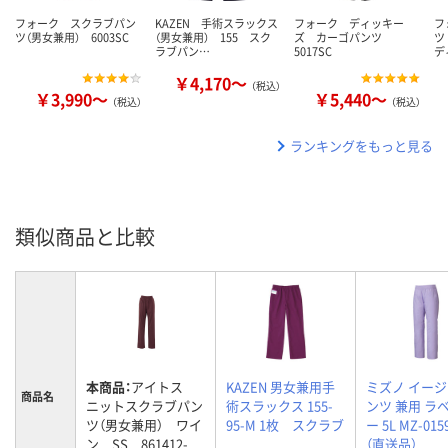
フォーク スクラブパン
KAZEN 手術スラックス
フォーク ディッキー
フ
ツ（男女兼用） 6003SC
（男女兼用） 155 スク
ズ カーゴパンツ
ツ
ラブパン…
5017SC
デ
￥4,170～
（税込）
￥3,990～
￥5,440～
（税込）
（税込）
ランキングをもっと見る
類似商品と比較
本商品：
アイトス
KAZEN 男女兼用手
ミズノ イー
商品名
ニットスクラブパン
術スラックス 155-
ンツ 兼用 ラ
ツ（男女兼用） ワイ
95-M 1枚 スクラブ
ー 5L MZ-015
ン SS 861412-
（直送品）