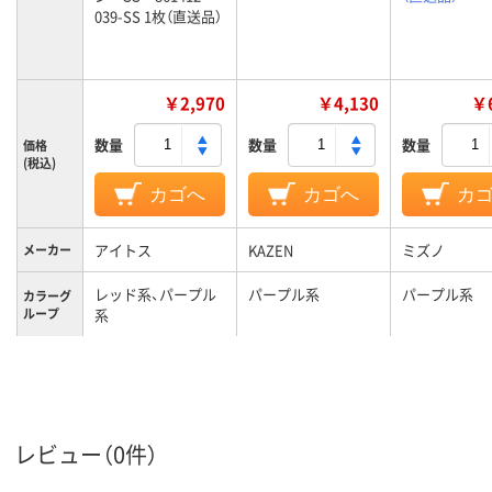
039-SS 1枚（直送品）
￥2,970
￥4,130
￥6
数量
数量
数量
価格
(税込)
カゴへ
カゴへ
カ
アイトス
KAZEN
ミズノ
メーカー
レッド系、パープル
パープル系
パープル系
カラーグ
ループ
系
SS
M
5L
サイズ
男女兼用
男女兼用
男女兼用
対象
レビュー（0件）