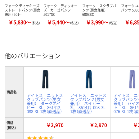
フォーク ディッキーズ
フォーク ディッキー
フォーク スクラブパ
フォーク 
ストレートパンツ（男女
ズ カーゴパンツ
ンツ（男女兼用）
パンツ 503
兼用） 501…
5017SC
6003SC
￥5,830～
￥5,440～
￥3,990～
￥6,8
（税込）
（税込）
（税込）
他のバリエーション
商品名
アイトス ニットス
アイトス ニットス
アイトス ニ
クラブパンツ（男女
クラブパンツ（男女
クラブパンツ
兼用） ダークネイ
兼用） ネイビー
兼用） バイ
ビー 3L 861412-
3L 861412-008-3L
ト 3L 8614
088-3L 1枚（直送品）
1枚（直送品）
076-3L 1枚（
価格
￥2,970
￥2,970
￥2
(税込)