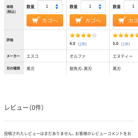
数量
数量
数量
価格
(税込)
カゴへ
カゴへ
カ
評価
4.0
5.0
（
2件
）
（
1件
）
エスコ
オルファ
エヌティー
メーカー
黒刃
鋭角刃、黒刃
黒刃
刃の種類
0.38mm
刃厚
レビュー（0件）
投稿されたレビューはまだありません。お客様のレビューコメントをお