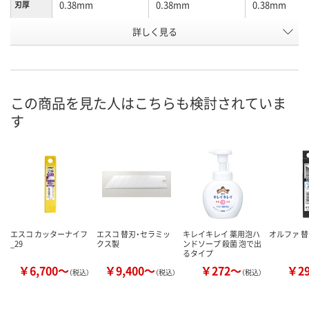
0.38mm
0.38mm
0.38mm
刃厚
詳しく見る
9mm
9mm
9mm
刃幅
132mm
132mm
74mm
全長
お申込番
U594400
HP16343
U592159
号
この商品を見た人はこちらも検討されていま
す
わずか
あり
在庫
8月24日（月）まで
8月24日（月）
お届け日
数量
数量
在庫切れです
（次回入荷日未定）
カゴへ
カ
エスコ カッターナイフ
エスコ 替刃・セラミッ
キレイキレイ 薬用泡ハ
オルファ 替
_29
クス製
ンドソープ 殺菌 泡で出
るタイプ
￥6,700～
￥9,400～
￥272～
￥2
（税込）
（税込）
（税込）