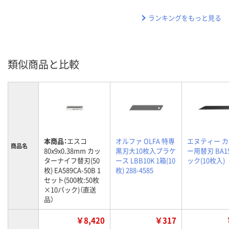
ランキングをもっと見る
類似商品と比較
本商品：
エスコ
オルファ OLFA 特専
エヌティー 
商品名
80x9x0.38mm カッ
黒刃大10枚入プラケ
ー用替刃 BA15
ターナイフ替刃(50
ース LBB10K 1箱(10
ック(10枚入)
枚) EA589CA-50B 1
枚) 288-4585
セット(500枚:50枚
×10パック)（直送
品）
￥8,420
￥317