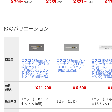
￥204～
￥235
￥321～
￥1
（税込）
（税込）
（税込）
他のバリエーション
商品名
エスコ 132mm カッ
エスコ 132mm カッ
エスコ [EA58
ターナイフ(替刃10
ターナイフ(細工用)
用]カッター
枚付セット)
EA589CE-2 1セット
替刃(10枚)
EA589CE-12 1セッ
(10個)（直送品）
EA589CE-2B
ト(10セット:1セッ
ト(150枚:10
ト×10組)（直送品）
パック)（直送
価格
￥11,200
￥6,600
￥6
(税込)
1セット(10セット:1
1セット(150枚
1セット(10個)
販売単位
セット×10組)
×15パック)