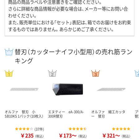
商品の商品ラベルや注意書きをご確認ください。
さらに詳細な商品情報が必要な場合は、メーカー等にお問い合
わせください。
また、販売単位における「セット」表記は、箱でのお届けをお約束
するものではありません。あらかじめご了承ください。
替刃（カッターナイフ小型用）の売れ筋ラン
キング
オルファ 替刃 小
エヌティー eA-300/A-
オルファ 細工カッタ
プ
SB10KS 1パック（10枚入）
300R替刃
ー 替刃
替
(
37件
)
￥235
￥173～
￥321～
（税込）
（税込）
（税込）