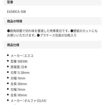
型番
EA589CA-50B
商品の特徴
●鋭角研磨で切れ味を重視した特専黒刃です。●壁紙のカットにも
お使いいただけます。●プラケース包装の50枚入り
商品仕様
メーカー：エスコ
型番：BB50K
原産国：日本
刃厚：0.38mm
刃幅：9mm
全長：80mm
刃幅：9mm
全長：80mm
メーカー：オルファ（OLFA）