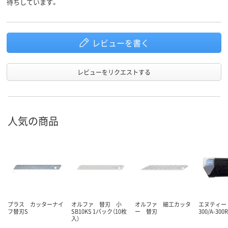
待ちしています。
レビューを書く
レビューをリクエストする
人気の商品
プラス カッターナイ
オルファ 替刃 小
オルファ 細工カッタ
エヌティー 
フ替刃S
SB10KS 1パック（10枚
ー 替刃
300/A-30
入）