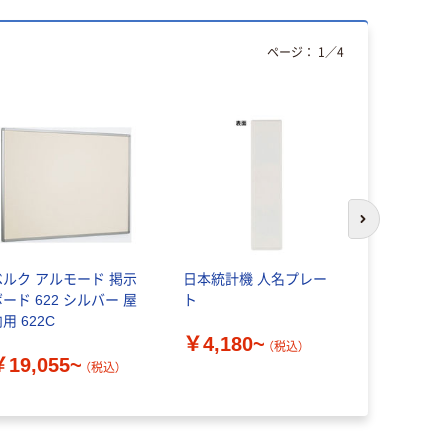
ページ：
1
／
4
次のスライド
ベルク アルモード 掲示
日本統計機 人名プレー
サンケーキ
ード 622 シルバー 屋
ト
フト掲示板 
用 622C
ンマグネッ
￥4,180~
YFM-90
（税込）
￥19,055~
￥14,55
（税込）