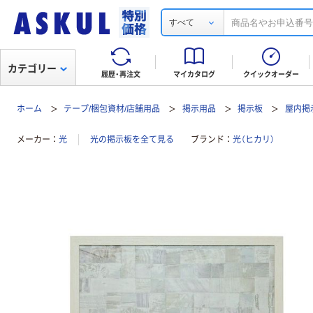
すべて
カテゴリー
履歴・再注文
マイカタログ
クイックオーダー
ホーム
テープ/梱包資材/店舗用品
掲示用品
掲示板
屋内掲
メーカー
光
光の掲示板を全て見る
ブランド
光（ヒカリ）