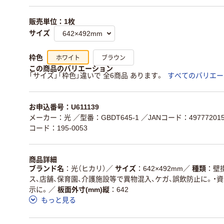
販売単位：1枚
サイズ
ホワイト
ブラウン
枠色
この商品のバリエーション
「サイズ」「枠色」違いで 全6商品 あります。
すべてのバリエー
お申込番号：U611139
メーカー：光
／型番：GBDT645-1
／JANコード：497772015
コード：195-0053
商品詳細
ブランド名
光（ヒカリ）
／
サイズ
642×492mm
／
種類
壁
ス、店舗、保育園、介護施設等で異物混入、ケガ、誤飲防止に。・資
示に。
／
板面外寸(mm)縦
642
もっと見る