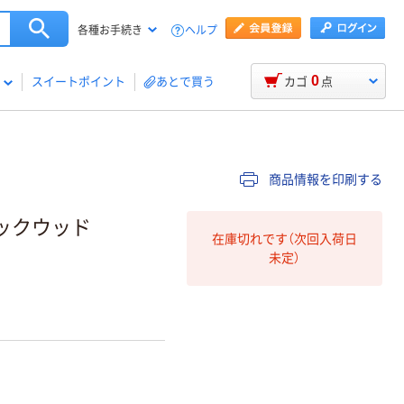
ヘルプ
各種お手続き
0
スイートポイント
あとで買う
カゴ
点
商品情報を印刷する
ロックウッド
在庫切れです（次回入荷日
未定）