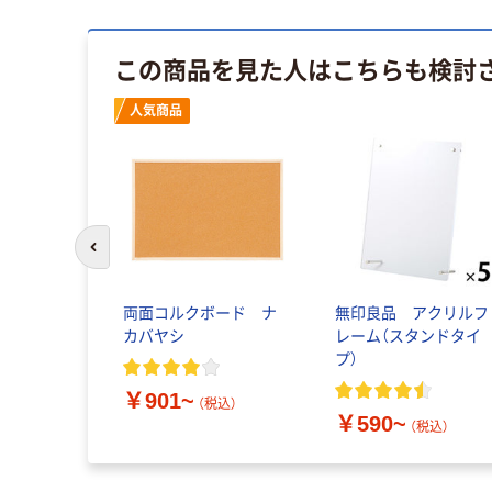
この商品を見た人はこちらも検討
人気商品
前のスライドへ
両面コルクボード ナ
無印良品 アクリルフ
カバヤシ
レーム（スタンドタイ
プ）
￥901~
（税込）
￥590~
（税込）