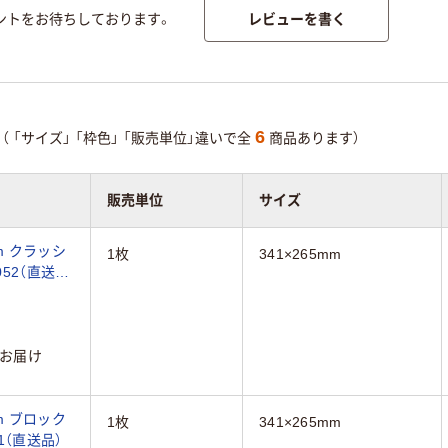
レビューを書く
ントをお待ちしております。
6
（
「サイズ」
「枠色」
「販売単位」違いで全
商品あります）
販売単位
サイズ
m クラッシ
1枚
341×265mm
052（直送
お届け
m ブロック
1枚
341×265mm
51（直送品）