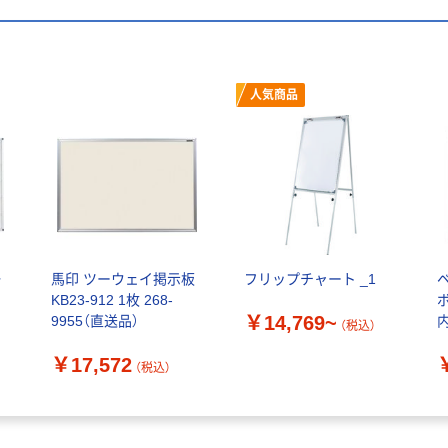
人気商品
一
馬印 ツーウェイ掲示板
フリップチャート _1
KB23-912 1枚 268-
ボ
￥14,769~
9955（直送品）
内
（税込）
￥17,572
（税込）