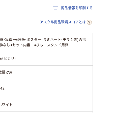
商品情報を印刷する
アスクル商品環境スコアとは
紙・写真・光沢紙・ポスター・ラミネート・チラシ等)の掲
●枠なし●セット内容：●ひも スタンド用棒
光（ヒカリ）
壁掛け用
642
ホワイト