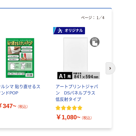
ページ：
1
／
4
オリジナル
次のスライド
ナルシマ 貼り直せるス
アートプリントジャパ
フレーバー
タンドPOP
ン DSパネルプラス
イートアー
低反射タイプ
ル（キャリ
￥347~
（税込）
￥5,283
￥1,080~
（税込）