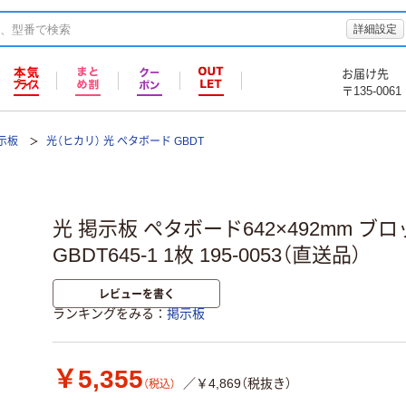
詳細設定
お届け先
〒135-0061
示板
光（ヒカリ） 光 ペタボード GBDT
光 掲示板 ペタボード642×492mm ブ
GBDT645-1 1枚 195-0053（直送品）
レビューを書く
ランキングをみる
掲示板
￥5,355
／￥4,869（税抜き）
（税込）