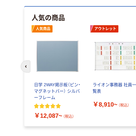
人気の商品
人気商品
アウトレット
前のスライドへ
ニール掲示
日学 2WAY掲示板（ピン・
ライオン事務器 社員
マグネットバー） シルバ
覧表
ーフレーム
~
￥8,910~
（税込）
（税込）
￥12,087~
（税込）