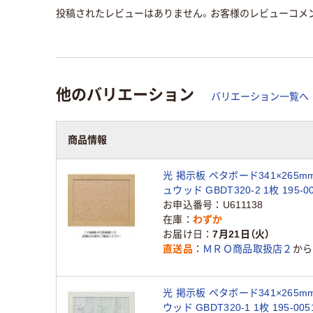
投稿されたレビューはありません。お客様のレビューコメ
他のバリエーション
バリエーション一覧へ
商品情報
光 掲示板 ペタボード341×265m
ュウッド GBDT320-2 1枚 195-0
品）
お申込番号
U611138
在庫
わずか
お届け日
7月21日（火）
直送品
ＭＲＯ商品取扱店２
から
光 掲示板 ペタボード341×265m
ウッド GBDT320-1 1枚 195-00