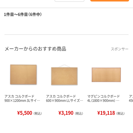
1件目～6件目（6件中）
メーカーからのおすすめ商品
スポンサー
アスカ コルクボード
アスカ コルクボード
マグピンコルクボード
ア
900×1200mm 3Lサイ…
600×900mm LLサイズ…
4L（1800×900mm） …
4
¥5,500
¥3,190
¥19,118
（税込）
（税込）
（税込）