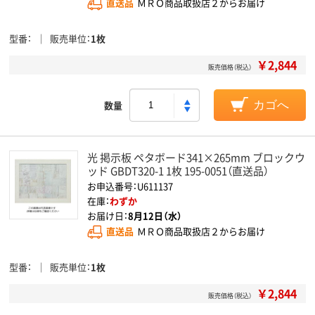
直送品
ＭＲＯ商品取扱店２からお届け
型番
販売単位
1枚
￥2,844
販売価格（税込）
数量
カゴへ
光 掲示板 ペタボード341×265mm ブロックウ
ッド GBDT320-1 1枚 195-0051（直送品）
お申込番号：U611137
在庫：
わずか
お届け日：
8月12日（水）
直送品
ＭＲＯ商品取扱店２からお届け
型番
販売単位
1枚
￥2,844
販売価格（税込）