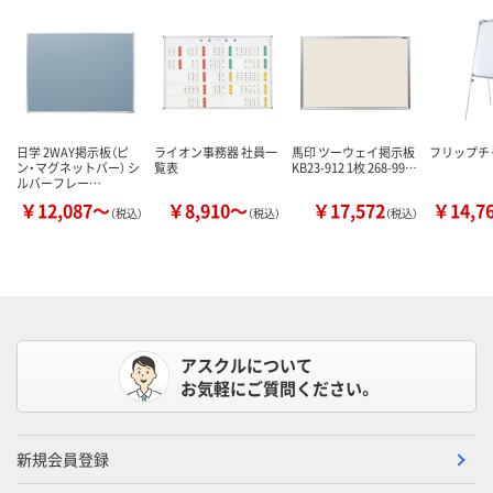
日学 2WAY掲示板（ピ
ライオン事務器 社員一
馬印 ツーウェイ掲示板
フリップチャ
ン・マグネットバー） シ
覧表
KB23-912 1枚 268-99…
ルバーフレー…
￥12,087～
￥8,910～
￥17,572
￥14,7
（税込）
（税込）
（税込）
アスクルについて
お気軽にご質問ください。
新規会員登録