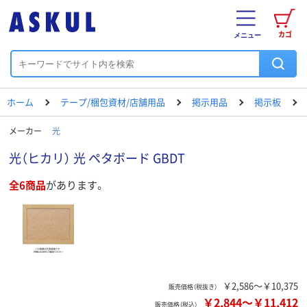
カゴ
メニュー
ホーム
テープ/梱包資材/店舗用品
掲示用品
掲示板
メーカー
光
光（ヒカリ） 光 ペタボード GBDT
全6商品
があります。
￥2,586～￥10,375
販売価格（税抜き）
￥2,844
～
￥11,412
販売価格（税込）