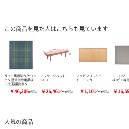
この商品を見た人はこちらも見ています
ライト黒板製作所 ワク
マッサージベッド
マグピンコルクボー
エコロジー
ピタ 硬筆指導用黒板・
BASIC
ド アスカ
板（ピン専用
白板(軽量両面タ…
￥46,306
￥26,461～
￥1,101～
￥16,5
（税込）
（税込）
（税込）
人気の商品