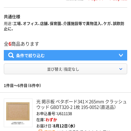
共通仕様
用途
工場、オフィス、店舗、保育園、介護施設等で異物混入、ケガ、誤飲防
止に。
全
6
商品あります
条件で絞り込む
並び替え：指定なし
1件目～6件目（6件中）
光 掲示板 ペタボード341×265mm クラッシュ
ウッド GBDT320-2 1枚 195-0052（直送品）
お申込番号：U611138
在庫：
わずか
お届け日：
8月12日（水）