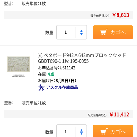
型番
販売単位
1枚
￥8,613
販売価格（税込）
数量
カゴへ
光 ペタボード942×642mmブロックウッド
GBDT690-1 1枚 195-0055
お申込番号：U611142
在庫：
4点
お届け日：
8月9日（日）
アスクル在庫商品
型番
販売単位
1枚
￥11,412
販売価格（税込）
数量
カゴへ