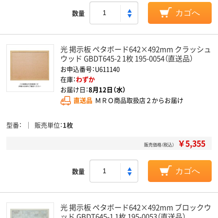
数量
カゴへ
光 掲示板 ペタボード642×492mm クラッシュ
ウッド GBDT645-2 1枚 195-0054（直送品）
お申込番号：U611140
在庫：
わずか
お届け日：
8月12日（水）
直送品
ＭＲＯ商品取扱店２からお届け
型番
販売単位
1枚
￥5,355
販売価格（税込）
数量
カゴへ
光 掲示板 ペタボード642×492mm ブロックウ
ッド GBDT645-1 1枚 195-0053（直送品）