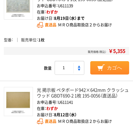
お申込番号：U611139
在庫：
わずか
お届け日：
8月19日（水）まで
直送品
ＭＲＯ商品取扱店２からお届け
型番
販売単位
1枚
￥5,355
販売価格（税込）
数量
カゴへ
光 掲示板 ペタボード942×642mm クラッシュ
ウッド GBDT690-2 1枚 195-0056（直送品）
お申込番号：U611141
在庫：
わずか
お届け日：
8月12日（水）
直送品
ＭＲＯ商品取扱店２からお届け