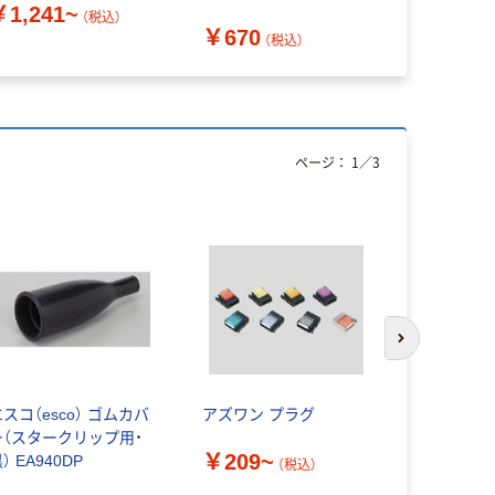
￥1,241~
（税込）
￥670
￥4,290
（税込）
ページ：
1
／
3
次のスライド
スコ（esco） ゴムカバ
アズワン プラグ
エスコ 安全
ー（スタークリップ用・
コンセント用
￥209~
） EA940DP
EA815HZ
（税込）
（直送品）