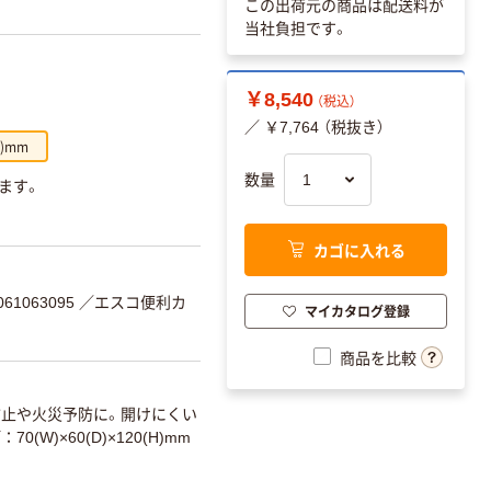
この出荷元の商品は配送料が
当社負担です。
￥8,540
（税込）
／ ￥7,764 （税抜き）
H)mm
数量
ります。
カゴに入れる
61063095
／エスコ便利カ
マイカタログ登録
商品を比較
防止や火災予防に。開けにくい
ズ
70(W)×60(D)×120(H)mm