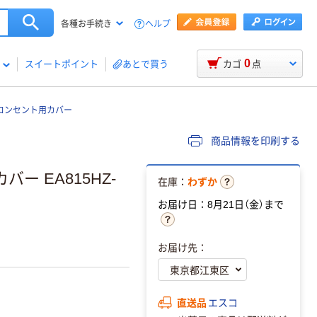
ヘルプ
各種お手続き
0
スイートポイント
あとで買う
カゴ
点
 コンセント用カバー
商品情報を印刷する
バー EA815HZ-
在庫：
わずか
お届け日：8月21日（金）まで
お届け先：
直送品
エスコ