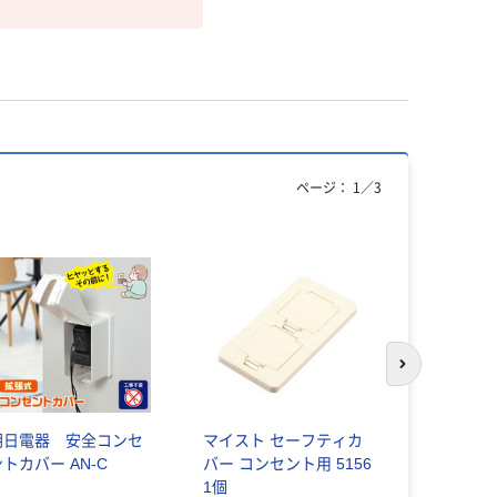
ページ：
1
／
3
次のスライド
朝日電器 安全コンセ
マイスト セーフティカ
カーボーイ
ントカバー AN-C
バー コンセント用 5156
ガード BS5
1個
個)（直送品