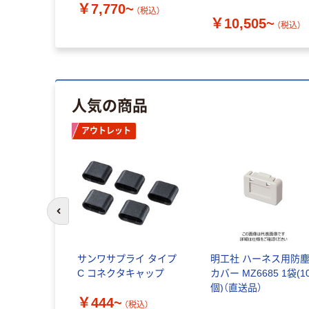
￥7,770~
防水コン簡易鍵付
（税込）
￥10,505~
（税込）
人気の商品
アウトレット
前のスライドへ
サンワサプライ タイプ
明工社 ハーネス用防
C コネクタキャップ
カバー MZ6685 1袋(1
個)（直送品）
￥444~
（税込）