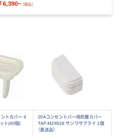
￥6,390~
￥836
（税込）
（
ントカバー 4
20Aコンセントバー用防塵カバー
セット(40個)
TAP-MZ6526 サンワサプライ 1個
（直送品）