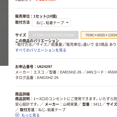
販売単位：1セット(10個)
取付方法
27.5(W)×12.5(D)×5.7(t)mm
70(W)×60(D)×120(
サイズ
この商品のバリエーション
「取付方法」「サイズ」「総重量」「販売単位」違いで 全3商品 あ
すべてのバリエーションを見る
お申込番号：U624297
メーカー：エスコ
／型番：EA815HZ-26
／JANコード：45500
タログ品番：EA815HZ-26
商品詳細
商品説明
1～3口のコンセントにご使用できます。いたずら
安心設計です。
／
メーカー
山崎実業
／
型番
3411
／
サイ
／
取付方法
ねじ、粘着テープ
もっと見る