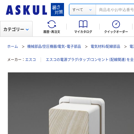
すべて
カテゴリー
履歴・再注文
マイカタログ
クイックオーダー
ホーム
機械部品/空圧機器/電気・電子部品
電気材料/配線部品
電
メーカー
エスコ
エスコの電源プラグ/タップ/コンセント（配線関連）を