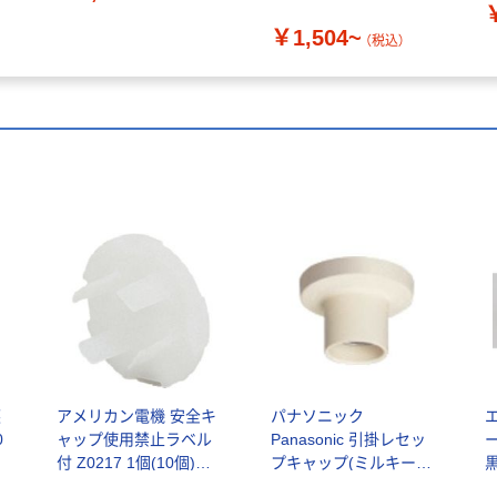
￥1,504~
（税込）
塵
アメリカン電機 安全キ
パナソニック
エ
0
ャップ使用禁止ラベル
Panasonic 引掛レセッ
付 Z0217 1個(10個)
プキャップ(ミルキーホ
黒
681-1549（直送品）
ワイト) WW3410WK 1