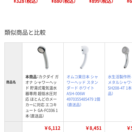
¥328（税込）
¥880（税込）
¥899（税込）
¥
類似商品と比較
本商品：
カクダイ ガ
オムコ東日本 シャ
水生活製作所 4
オナ シャワーヘッ
ワーヘッド スタン
メタルシャワ
商品名
ド 貯湯式電気温水
ダード ホワイト
SH208-4T 1
器専用 超低水圧対
ASH-006W
品）
応 ほとんどのメー
4970355485479 1個
カーに対応 エコキ
（直送品）
ュート GA-FC036 1
本（直送品）
￥6,112
￥8,451
￥5