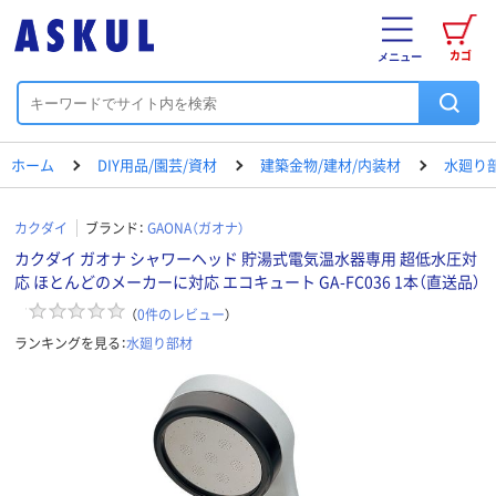
カゴ
メニュー
ホーム
DIY用品/園芸/資材
建築金物/建材/内装材
水廻り
カクダイ
ブランド：
GAONA（ガオナ）
カクダイ ガオナ シャワーヘッド 貯湯式電気温水器専用 超低水圧対
応 ほとんどのメーカーに対応 エコキュート GA-FC036 1本（直送品）
（
0
件のレビュー
）
ランキングを見る：
水廻り部材