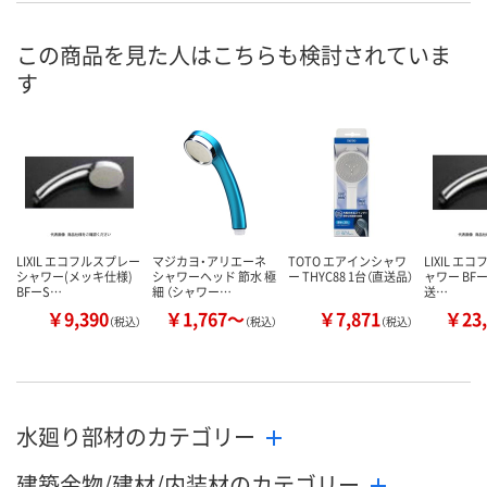
この商品を見た人はこちらも検討されていま
す
LIXIL エコフルスプレー
マジカヨ・アリエーネ
TOTO エアインシャワ
LIXIL エ
シャワー(メッキ仕様)
シャワーヘッド 節水 極
ー THYC88 1台（直送品）
ャワー BFー
BFーS…
細 （シャワー…
送…
￥9,390
￥1,767～
￥7,871
￥23,
（税込）
（税込）
（税込）
水廻り部材のカテゴリー
建築金物/建材/内装材のカテゴリー