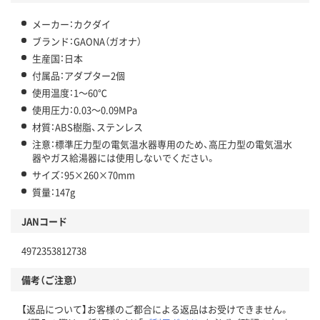
メーカー：カクダイ
ブランド：GAONA（ガオナ）
生産国：日本
付属品：アダプター2個
使用温度：1～60℃
使用圧力：0.03～0.09MPa
材質：ABS樹脂、ステンレス
注意：標準圧力型の電気温水器専用のため、高圧力型の電気温水
器やガス給湯器には使用しないでください。
サイズ：95×260×70mm
質量：147g
JANコード
4972353812738
備考（ご注意）
【返品について】お客様のご都合による返品はお受けできません。