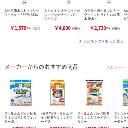
SANEI 節水ストップシャ
カクダイ ガオナ ワイドシ
カクダイ 赤札見つけ シャ
S
ワーヘッド PS323-81XA
ルキーシャワーヘッド ホ
ワーヘッド きもちいい 節
ワ
ワイト 広…
水 低水…
8
￥1,579～
￥4,800
￥2,730～
（税込）
（税込）
（税込）
ランキングをもっと見る
メーカーからのおすすめ商品
スポンサー
フィルたん パッと貼る
（お徳用）フィルたん パ
フィルたん パッと貼る
フィルた
だけ ホコリとりフィル
ッと貼るだけ レンジフ
だけ レンジフードフィ
フィルタ
ター 浴…
ードフ…
ルター …
ーター用