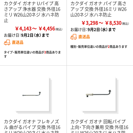
カクダイ ガオナ Uパイプ 高
カクダイ ガオナ パイプ 高さ
さアップ 浄水器 交換 外径16
アップ 交換 外径16ミリ W26
ミリ W26山20ネジ 水ハネ防
山20ネジ 水ハネ防止
止
￥3,298
￥8,530
￥4,143
￥4,456
お届け日：
9月2日（水）まで
お届け日：
9月2日（水）まで
直送品
直送品
種別・販売単位違いの商品が
2
商品あります
タイプ・販売単位違いの商品が
3
商品ありま
す
カクダイ ガオナ フレキノズ
カクダイ ガオナ 回転パイプ
ル 曲がるパイプ 交換 外径16
上向・下向き兼用 交換 外径16
ミリ W26山20ネジ 水ハネ防
ミリ W26山20ネジ 水ハネ防