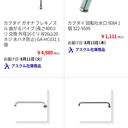
カクダイ ガオナ フレキノズ
カクダイ 回転吐水口 9084 1
ル 曲がるパイプ (長さ400ミ
個 322-9599
リ 交換 外径16ミリ W26山20
￥1,111
（税込）
ネジ 水ハネ防止) GA-HC031 1
お届け日：
8月13日（木）
個
アスクル在庫商品
￥4,980
（税込）
お届け日：
8月11日（火）
アスクル在庫商品