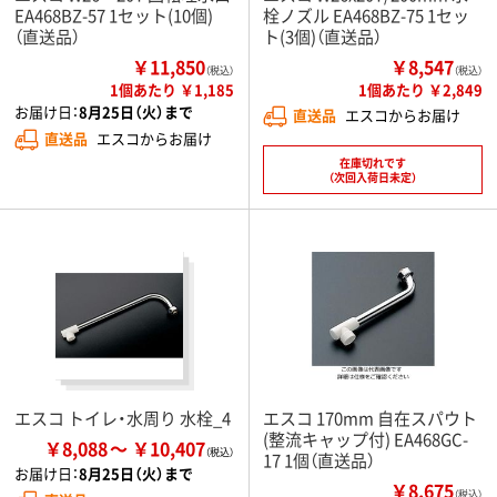
EA468BZ-57 1セット(10個)
栓ノズル EA468BZ-75 1セッ
（直送品）
ト(3個)（直送品）
￥11,850
￥8,547
（税込）
（税込）
1個あたり ￥1,185
1個あたり ￥2,849
お届け日：
8月25日（火）まで
直送品
エスコからお届け
直送品
エスコからお届け
在庫切れです
（次回入荷日未定）
エスコ トイレ・水周り 水栓_4
エスコ 170mm 自在スパウト
(整流キャップ付) EA468GC-
￥8,088
￥10,407
17 1個（直送品）
お届け日：
8月25日（火）まで
￥8,675
（税込）