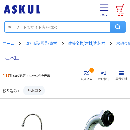
カゴ
メニュー
ホーム
DIY用品/園芸/資材
建築金物/建材/内装材
水廻り
吐水口
1
117
件（302商品）中 1～50件を表示
表示切替
絞り込み
並び替え
吐水口
絞り込み