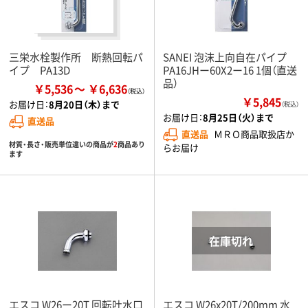
三栄水栓製作所 断熱回転パ
SANEI 泡沫上向自在パイプ
イプ PA13D
PA16JHー60X2ー16 1個（直送
品）
￥5,536
￥6,636
￥5,845
お届け日：
8月20日（木）まで
（税込）
お届け日：
8月25日（火）まで
直送品
直送品
ＭＲＯ商品取扱店か
材質・長さ・販売単位違いの商品が
2
商品あり
らお届け
ます
エスコ W26ー20T 回転吐水口
エスコ W26x20T/200mm 水