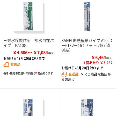
三栄水栓製作所 節水自在パ
SANEI 断熱横形パイプ A20JD
イプ PA10G
ー61X2ー16 1セット(2個)（直
送品）
￥4,606
￥7,084
￥6,464
お届け日：
8月20日（木）まで
（税込）
1個あたり ￥3,232
直送品
お届け日：
8月20日（木）まで
長さ・販売単位違いの商品が
2
商品あります
直送品
ＭＲＯ商品取扱店か
らお届け