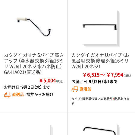
カクダイ ガオナ Sパイプ 高さ
カクダイ ガオナ Uパイプ （お
アップ （浄水器 交換 外径16ミ
風呂用 交換 修理 外径16ミリ
リ W26山20ネジ 水ハネ防止）
W26山20ネジ）
GA-HA021（直送品）
￥6,515
￥7,994
￥5,004
お届け日：
9月2日（水）まで
（税込）
お届け日：
9月2日（水）まで
直送品
直送品
福井からお届け
タイプ・販売単位違いの商品が
2
商品ありま
す