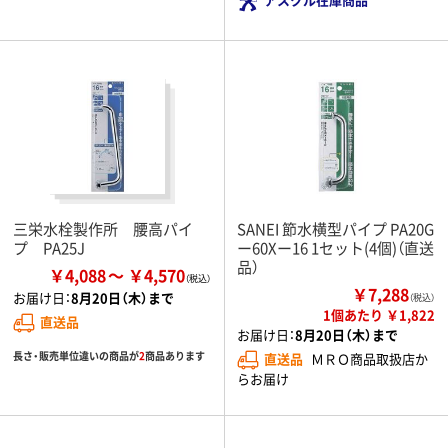
三栄水栓製作所 腰高パイ
SANEI 節水横型パイプ PA20G
プ PA25J
ー60Xー16 1セット(4個)（直送
品）
￥4,088
￥4,570
￥7,288
お届け日：
8月20日（木）まで
（税込）
1個あたり ￥1,822
直送品
お届け日：
8月20日（木）まで
長さ・販売単位違いの商品が
2
商品あります
直送品
ＭＲＯ商品取扱店か
らお届け