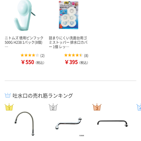
ニトムズ 徳用ピンフック
詰まりにくい洗面台用ゴ
500G H238 1パック(8個)
ミストッパー 排水口カバ
…
ー 1個 レッ…
(
2
)
(
8
)
￥550
￥395
（税込）
（税込）
吐水口の売れ筋ランキング