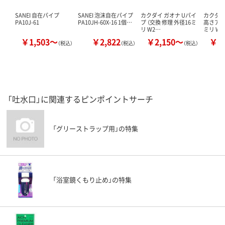
SANEI 自在パイプ
SANEI 泡沫自在パイプ
カクダイ ガオナ Uパイ
カクダイ
PA10J-61
PA10JH-60X-16 1個…
プ （交換 修理 外径16ミ
高さアッ
リ W2…
ミリ W
￥1,503～
￥2,822
￥2,150～
￥3
（税込）
（税込）
（税込）
「吐水口」に関連するピンポイントサーチ
「グリーストラップ用」の特集
「浴室鏡くもり止め」の特集