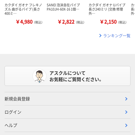
カクダイ ガオナ フレキノ
SANEI 泡沫自在パイプ
カクダイ ガオナ Uパイプ
カ
ズル 曲がるパイプ (長さ
PA10JH-60X-16 1個…
長さ240ミリ (交換 修理
長
400ミ…
外…
外
￥4,980
￥2,822
￥2,150
（税込）
（税込）
（税込）
ランキング一覧
アスクルについて
お気軽にご質問ください。
新規会員登録
ログイン
ヘルプ