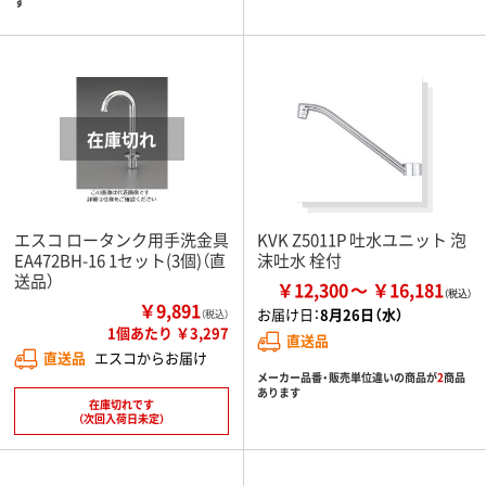
す
エスコ ロータンク用手洗金具
KVK Z5011P 吐水ユニット 泡
EA472BH-16 1セット(3個)（直
沫吐水 栓付
送品）
￥12,300
￥16,181
￥9,891
お届け日：
8月26日（水）
（税込）
1個あたり ￥3,297
直送品
直送品
エスコからお届け
メーカー品番・販売単位違いの商品が
2
商品
あります
在庫切れです
（次回入荷日未定）