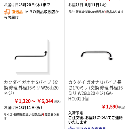
お届け日：
8月20日（木）まで
お届け日：
8月11日（火）
直送品
ＭＲＯ商品取扱店か
長さ・販売単位違いの商品が
2
商品あります
らお届け
カクダイ ガオナ Sパイプ （交
カクダイ ガオナ Uパイプ 長
換 修理 外径16ミリ W26山20
さ170ミリ (交換 修理 外径16
ネジ）
ミリ W26山20ネジ) GA-
HC001 1個
￥1,320
￥6,044
￥1,590
お届け日：
8月11日（火）
（税込）
入荷予定：
サイズ・販売単位違いの商品が
5
商品ありま
ご注文後、お届けについてご連絡
す
いたします
アスクル在庫商品