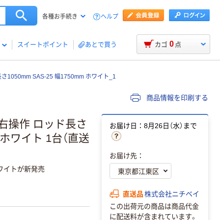
ヘルプ
各種お手続き
0
スイートポイント
あとで買う
カゴ
点
50mm SAS-25 幅1750mm ホワイト_1
商品情報を印刷する
 右操作 ロッド長さ
お届け日：8月26日（水）まで
mm ホワイト 1台（直送
お届け先：
ワイトが新発売
直送品
株式会社ニチベイ
この出荷元の商品は商品代金
に配送料が含まれています。