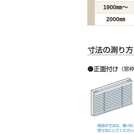
1900㎜～
2000㎜