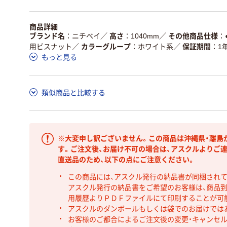
商品詳細
ブランド名
ニチベイ
／
高さ
1040mm
／
その他商品仕様
用ビスナット
／
カラーグループ
ホワイト系
／
保証期間
1
もっと見る
類似商品と比較する
※大変申し訳ございません。この商品は沖縄県・離島
す。ご注文後、お届け不可の場合は、アスクルよりご
直送品のため、以下の点にご注意ください。
この商品には、アスクル発行の納品書が同梱され
アスクル発行の納品書をご希望のお客様は、商品到
用履歴よりＰＤＦファイルにて印刷することが可
アスクルのダンボールもしくは袋でのお届けでは
お客様のご都合によるご注文後の変更・キャンセル