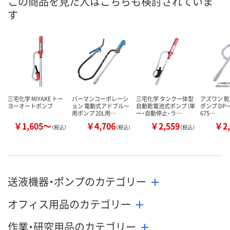
この商品を見た人はこちらも検討されていま
す
三宅化学 MIYAKE トー
パーマンコーポレーシ
三宅化学 タンク一体型
アズワン 乾
ヨーオートポンプ
ョン 電動式アドブルー
自動乾電池式ポンプ（単
ポンプ DPー0
用ポンプ 20L用…
一・自動停止・ラ…
675…
￥1,605～
￥4,706
￥2,559
￥2,
（税込）
（税込）
（税込）
送液機器・ポンプのカテゴリー
オフィス用品のカテゴリー
作業・研究用品のカテゴリー