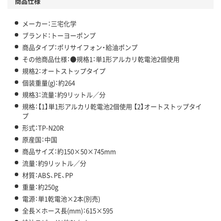
商品仕様
メーカー：三宅化学
ブランド：トーヨーポンプ
商品タイプ：ポリサイフォン・給油ポンプ
その他商品仕様：●規格1：単1形アルカリ乾電池2個使用
規格2：オートストップタイプ
個装重量(g)：約264
規格3：流量：約9リットル／分
規格：【1】単1形アルカリ乾電池2個使用 【2】オートストップタイ
プ
形式：TP-N20R
原産国：中国
商品サイズ：約150×50×745mm
流量：約9リットル／分
材質：ABS、PE、PP
重量：約250g
電源：単1乾電池×2本(別売)
全長×ホース長(mm)：615×595