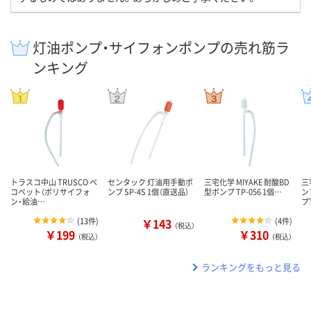
灯油ポンプ・サイフォンポンプの売れ筋ラ
ンキング
トラスコ中山 TRUSCO ペ
センタック 灯油用手動ポ
三宅化学 MIYAKE 耐酸BD
三
コペット（ポリサイフォ
ンプ SP-4S 1個（直送品）
型ポンプ TP-056 1個…
ン
ン・給油…
プ
(
13件
)
￥143
(
4件
)
（税込）
￥199
￥310
（税込）
（税込）
ランキングをもっと見る