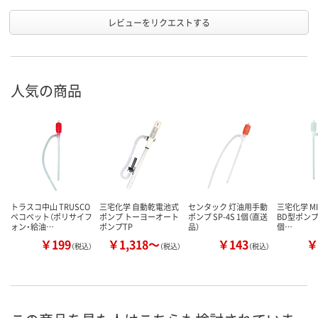
レビューをリクエストする
人気の商品
トラスコ中山 TRUSCO
三宅化学 自動乾電池式
センタック 灯油用手動
三宅化学 MI
ペコペット（ポリサイフ
ポンプ トーヨーオート
ポンプ SP-4S 1個（直送
BD型ポンプ T
ォン・給油…
ポンプTP
品）
個…
￥199
￥1,318～
￥143
￥
（税込）
（税込）
（税込）