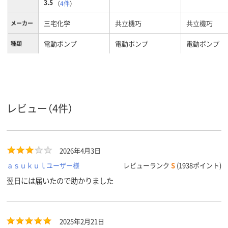
3.5
（
4件
）
三宅化学
共立機巧
共立機巧
メーカー
電動ポンプ
電動ポンプ
電動ポンプ
種類
灯油
使用液
レビュー（4件）
2026年4月3日
ａｓｕｋｕｌユーザー様
レビューランク
S
(1938ポイント)
翌日には届いたので助かりました
2025年2月21日