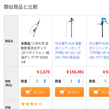
類似商品と比較
商品名
本商品：
三宅化学 自
共立機巧 KUK 電動
共立機巧 KUK
動乾電池式ポンプ
式ハンディポンプ
式ミニハンデ
（ポリサイフォン・給
(PP製) HP-201 1台
プ(PP製) HP-6
油ポンプ）TP-N20R
248-7969（直送品）
248-7977（直
1本
￥1,670
￥156,491
￥93
数量
数量
数量
価格
(税込)
カゴへ
カゴへ
カ
評価