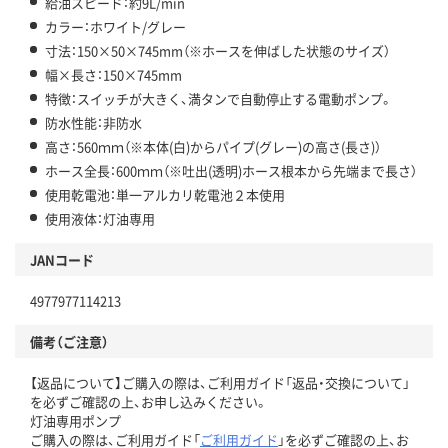
給油スピード：約9L/min
カラー：ホワイト/グレー
寸法：150×50×745mm（※ホースを伸ばした状態のサイズ）
幅×長さ：150×745mm
特徴：スイッチが大きく、満タンで自動停止する電動ポンプ。
防水性能：非防水
高さ：560ｍｍ（※本体(白)からパイプ(グレー)の高さ(長さ)）
ホース全長：600ｍｍ（※吐出(透明)ホース根本から先端まで長さ）
使用乾電池：単一アルカリ乾電池２本使用
使用液体：灯油専用
JANコード
4977977114213
備考（ご注意）
【返品について】ご購入の際は、ご利用ガイド「返品・交換について」
を必ずご確認の上、お申し込みください。
灯油専用ポンプ
ご購入の際は、ご利用ガイド「
ご利用ガイド
」を必ずご確認の上、お