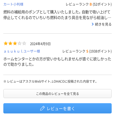
カート小判様
レビューランク
B
(52ポイント)
燃料の補給用のポンプとして購入いたしました。自動で吸い上げて
停止してくれるのでいちいち燃料のたまり具合を見ながら給油しな
くてよくなったのでとても重宝しております。また註文から発送ま
続きを見る
でも迅速に対応してもらったのでとても助かりました。これからも
使用したいと思います。
2024年4月9日
ａｓｕｋｕｌユーザー様
レビューランク
S
(1938ポイント)
ホームセンターとかの方が安いかもしれませんが直ぐに欲しかった
ので助かりました。
※
レビューはアスクルWebサイト、LOHACOに投稿された内容です。
この商品のレビューを全て見る
レビューを書く