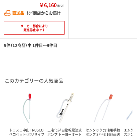
￥6,160
（税込）
直送品
ﾄﾗｲ商店からお届け
メーカー都合により
販売停止中です
9件（12商品）中 1件目～9件目
このカテゴリーの人気商品
トラスコ中山 TRUSCO
三宅化学 自動乾電池式
センタック 灯油用手動
エムケー
ペコペット（ポリサイフ
ポンプ トーヨーオート
ポンプ SP-4S 1個（直送
スポンプ 