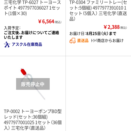
三宅化学 TP-6027 トーヨース
TP-0304 ファミリートレー(セ
ポイト 4977977036027 1セッ
ット:5個組) 4977977391010 1
ト(1個×30)
セット（5個入） 三宅化学（直送
品）
￥6,564
（税込）
￥2,388
入荷予定：
（税込）
ご注文後、お届けについてご連絡
お届け日：
8月25日（火）まで
いたします
直送品
ﾄﾗｲ商店からお届け
アスクル在庫商品
TP-0002 トーヨーポンプBD型
レッド(セット:36個組)
4977977001025 1セット（36個
入） 三宅化学（直送品）