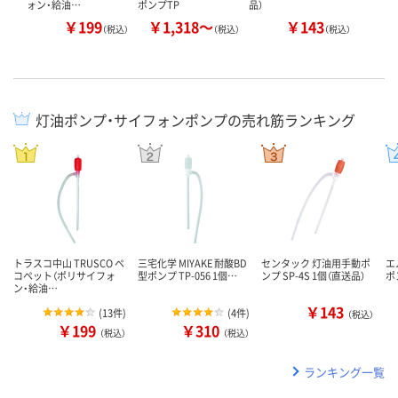
ォン・給油…
ポンプTP
品）
￥199
￥1,318～
￥143
（税込）
（税込）
（税込）
灯油ポンプ・サイフォンポンプの売れ筋ランキング
トラスコ中山 TRUSCO ペ
三宅化学 MIYAKE 耐酸BD
センタック 灯油用手動ポ
エ
コペット（ポリサイフォ
型ポンプ TP-056 1個…
ンプ SP-4S 1個（直送品）
ポ
ン・給油…
￥143
(
13件
)
(
4件
)
（税込）
￥199
￥310
（税込）
（税込）
ランキング一覧