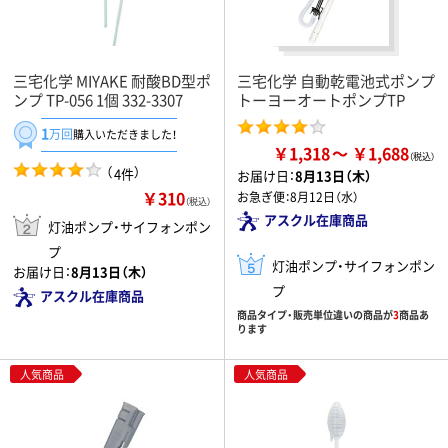
三宅化学 MIYAKE 耐酸BD型ポ
三宅化学 自動乾電池式ポンプ
ンプ TP-056 1個 332-3307
トーヨーオートポンプTP
1
万回
購入いただきました！
￥1,318
￥1,688
（
）
4件
お届け日：
8月13日（木）
￥310
お急ぎ便：
8月12日（水）
（税込）
アスクル在庫商品
灯油ポンプ・サイフォンポン
プ
灯油ポンプ・サイフォンポン
お届け日：
8月13日（木）
プ
アスクル在庫商品
商品タイプ・販売単位違いの商品が
3
商品あ
ります
人気商品
人気商品