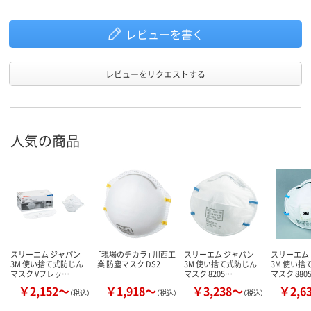
レビューを書く
レビューをリクエストする
人気の商品
スリーエム ジャパン
「現場のチカラ」 川西工
スリーエム ジャパン
スリーエム
3M 使い捨て式防じん
業 防塵マスク DS2
3M 使い捨て式防じん
3M 使い捨
マスク Vフレッ…
マスク 8205…
マスク 880
￥2,152～
￥1,918～
￥3,238～
￥2,6
（税込）
（税込）
（税込）