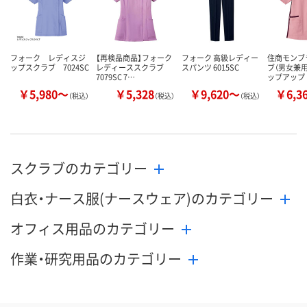
カゴへ
カゴへ
カ
フォーク レディスジ
【再検品商品】フォーク
フォーク 高級レディー
住商モンブ
ップスクラブ 7024SC
レディーススクラブ
スパンツ 6015SC
ブ（男女兼用
7079SC 7…
ップアップ 
￥5,980～
￥5,328
￥9,620～
￥6,3
（税込）
（税込）
（税込）
スクラブのカテゴリー
白衣・ナース服(ナースウェア)のカテゴリー
オフィス用品のカテゴリー
作業・研究用品のカテゴリー