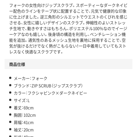
フォークの女性向けジップスクラブ。スポーティーなダークネイビ
ー配色のラインをテープ状に配置することで、元気で健康的な印象
に仕上げました。逆三角形のシルエットでウエストのくびれを感じ
させる、女性に嬉しいデザインのスクラブ。伸縮性のよいストレッ
チ生地で、動きやすさはもちろん、ポリエステル100％なのでイージ
ーケアなのも嬉しい。後身頃の構造を利用し、ベンチレーション機
能を追加。通気性のあるメッシュ生地を裏地に採用することで、空
気が抜けるだけでなく熱がこもらない！一日中着用していてもスト
レスなく快適なスクラブです。
商品仕様
メーカー：フォーク
ブランド：ZIP SCRUB（ジップスクラブ）
カラー：フクシャピンク×ダークネイビー
サイズ：L
着丈：69cm
胸囲：102cm
肩幅：41cm
袖丈：20cm
裄丈：40cm