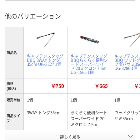
他のバリエーション
商品名
キャプテンスタッグ
キャプテンスタッグ
キャプテンス
BBQ 3WAY トング
BBQらくらく便利シ
BBQ ウッド
35cm UG-3227 1個
ート スーパーワイ
プ炭バサミ35
ド 20ミクロン 7.5m
UG-3286 1個
UG-1565 1個
価格
￥750
￥665
￥1
(税込)
1個
1個
1個
販売単位
3WAY トング35cm
らくらく便利シート
ウッドグリッ
商品タイ
スーパーワイド 20
サミ35cm
プ
ミクロン 7.5m
お申込番
詳しく見る
X712814
P741716
U885859