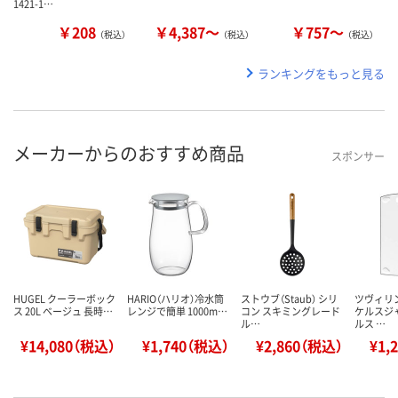
1421-1…
￥208
￥4,387～
￥757～
（税込）
（税込）
（税込）
ランキングをもっと見る
メーカーからのおすすめ商品
スポンサー
HUGEL クーラーボック
HARIO（ハリオ）冷水筒
ストウブ（Staub） シリ
ツヴィリン
ス 20L ベージュ 長時…
レンジで簡単 1000m…
コン スキミングレード
ケルスジ
ル…
ルス …
¥14,080（税込）
¥1,740（税込）
¥2,860（税込）
¥1,