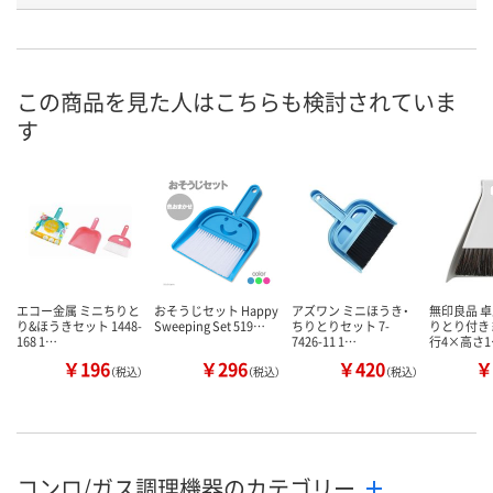
号
あり
4点
あり
在庫
この商品を見た人はこちらも検討されていま
8月9日（日）
8月9日（日）
8月9日（日）
お届け日
す
数量
数量
数量
カゴへ
カゴへ
カ
エコー金属 ミニちりと
おそうじセット Happy
アズワン ミニほうき・
無印良品 卓
り&ほうきセット 1448-
Sweeping Set 519…
ちりとりセット 7-
りとり付き 
168 1…
7426-11 1…
行4×高さ1
￥196
￥296
￥420
￥
（税込）
（税込）
（税込）
コンロ/ガス調理機器のカテゴリー