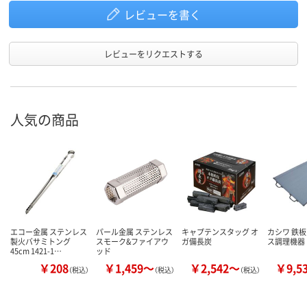
レビューを書く
レビューをリクエストする
人気の商品
エコー金属 ステンレス
パール金属 ステンレス
キャプテンスタッグ オ
カシワ 鉄板
製火バサミトング
スモーク&ファイアウ
ガ備長炭
ス調理機器
45cm 1421-1…
ッド
￥208
￥1,459～
￥2,542～
￥9,5
（税込）
（税込）
（税込）