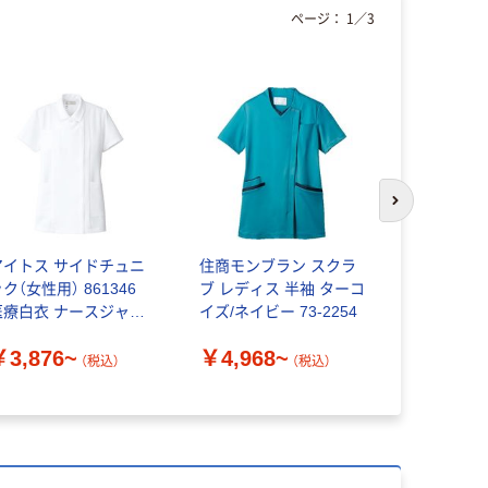
ページ：
1
／
3
次のスライド
アイトス サイドチュニ
住商モンブラン スクラ
ナガイレー
ク（女性用） 861346
ブ レディス 半袖 ターコ
らジャケッ
医療白衣 ナースジャケ
イズ/ネイビー 73-2254
￥6,740
ット
￥3,876~
￥4,968~
（税込）
（税込）