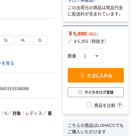
この出荷元の商品は商品代金
に配送料が含まれています。
￥5,890
（税込）
5L
4L
3L
／ ￥5,355 （税抜き）
数量
ンを見る
カゴに入れる
0315538088
マイカタログ登録
商品を比較
S
／
対象
レディス
／
着
こちらの商品はLOHACOでも
ご購入いただけます