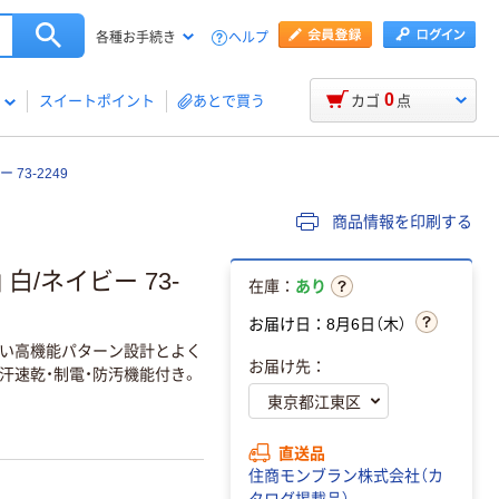
ヘルプ
各種お手続き
0
スイートポイント
あとで買う
カゴ
点
73-2249
商品情報を印刷する
白/ネイビー 73-
在庫：
あり
お届け日：8月6日（木）
い高機能パターン設計とよく
お届け先：
汗速乾・制電・防汚機能付き。
直送品
住商モンブラン株式会社（カ
タログ掲載品）