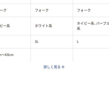
ーク
フォーク
フォーク
ネイビー系、パープ
ビー系
ホワイト系
系
3L
L
m～68cm
詳しく見る
4cm
m～42cm
8cm
用
女性用
レディス