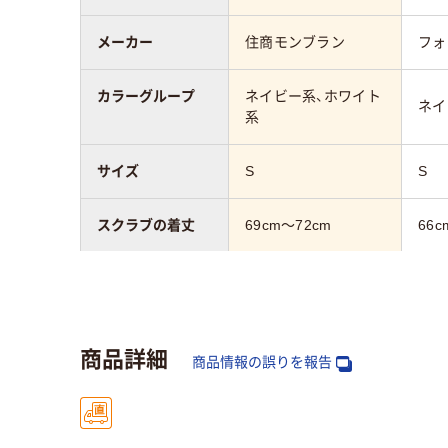
メーカー
住商モンブラン
フォ
カラーグループ
ネイビー系、ホワイト
ネイ
系
サイズ
S
S
スクラブの着丈
69cm～72cm
66c
スクラブの胸囲
～94cm
～9
スクラブの肩幅
～38cm
39c
商品詳細
商品情報の誤りを報告
スクラブの袖丈
19cm～20cm
～1
対象
レディス
女性