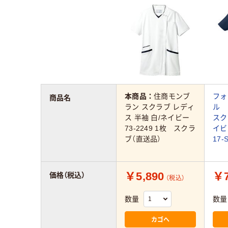
本商品：
住商モンブ
フォ
商品名
ラン スクラブ レディ
ル 
ス 半袖 白/ネイビー
スク
73-2249 1枚 スクラ
イビ
ブ（直送品）
17
￥5,890
￥7
価格（税込）
（税込）
数量
数量
カゴへ