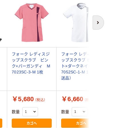
次へ
フォーク レディスジ
フォーク レディスジ
フォーク 
ップスクラブ ピン
ップスクラブ ホワイ
ー17 
ク×バーガンディ M
ト×ダークネイビー M
M 7022S
7023SC-3-M 1枚
7052SC-1-M 1枚（直
枚 スク
送品）
￥5,680
￥6,660
￥5,6
（税込）
（税込）
数量
数量
数量
カゴへ
カゴへ