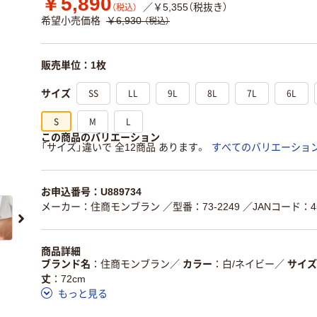
￥5,890
／￥5,355（税抜き）
（税込）
希望小売価格
￥6,930
（税込）
販売単位：1枚
SS
LL
9L
8L
7L
6L
サイズ
S
M
L
この商品のバリエーション
「サイズ」違いで 全12商品 あります。
すべてのバリエーショ
お申込番号：U889734
メーカー：住商モンブラン
／型番：73-2249
／JANコード：456
商品詳細
ブランド名
住商モンブラン
／
カラー
白/ネイビー
／
サイズ
丈
72cm
もっと見る