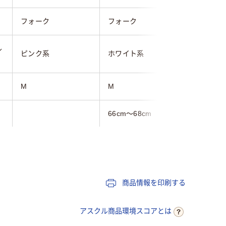
フォーク
フォーク
フォーク
ル
ピンク系
ホワイト系
ネイビー
M
M
M
66cm～68cm
66cm～6
95cm～100cm
95cm～1
39cm～42cm
39cm～4
商品情報を印刷する
19cm～20cm
19cm～2
アスクル商品環境スコアとは
女性用
女性用
女性用