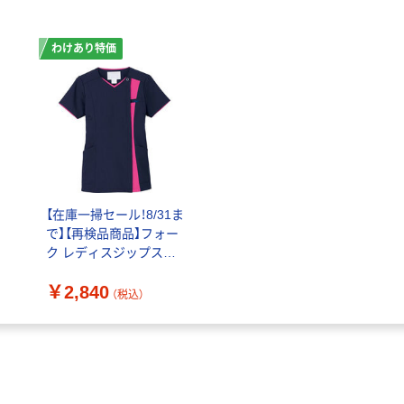
わけあり特価
シ
【在庫一掃セール！8/31ま
で】【再検品商品】フォー
ク レディスジップスク
ラブ ダークネイビー×
￥2,840
チェリーピンク L
（税込）
7023SC-27-L 1枚（わけ
あり品）