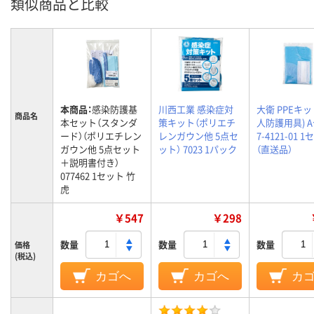
類似商品と比較
本商品：
感染防護基
川西工業 感染症対
大衛 PPEキッ
商品名
本セット（スタンダ
策キット（ポリエチ
人防護用具) 
ード）（ポリエチレン
レンガウン他 5点セ
7-4121-01 
ガウン他 5点セット
ット） 7023 1パック
（直送品）
＋説明書付き）
077462 1セット 竹
虎
￥547
￥298
数量
数量
数量
価格
(税込)
カゴへ
カゴへ
カ