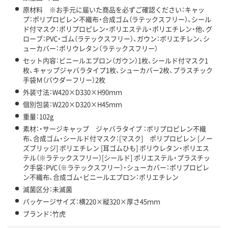
原材料 ※お手元に届いた商品を必ずご確認ください：キャッ
プ：ポリプロピレン不織布・合成ゴム（ラテックスフリー）、シール
ド付マスク：ポリプロピレン・ポリエステル・ポリエチレン・他、グ
ローブ：PVC・ゴム（ラテックスフリー）、ガウン：ポリエチレン、シ
ューカバー：ポリウレタン（ラテックスフリー）
セット内容：ビニールエプロン（ガウン）1枚、シールド付マスク1
枚、キャップジャバラタイプ1枚、シューカバー2枚、プラスチック
手袋Ｍ（パウダーフリー）2枚
外装寸法：W420×D330×H90ｍｍ
個別包装：W220×D320×H45ｍｍ
重量：102g
素材：・サージキャップ ジャバラタイプ ：ポリプロピレン不織
布、合成ゴム・シールド付マスク：[マスク] ポリプロピレン [ノー
ズブリッジ] ポリエチレン [耳ゴムひも] ポリウレタン・ポリエス
テル（※ラテックスフリー）[シールド] ポリエステル・プラスチッ
ク手袋：PVC（※ラテックスフリー）・シューカバー：ポリプロピレ
ン不織布、合成ゴム・ビニールエプロン：ポリエチレン
滅菌区分：未滅菌
パッケージサイズ：横220×縦320×厚さ45ｍｍ
ブランド：竹虎