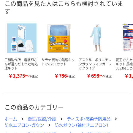
この商品を見た人はこちらも検討されていま
す
三和製作所 看護師さ
サラヤ 汚物の処理キッ
アスクル ポリエチレ
花王 かん
んが選んだ おう吐物処
ト 65126 1セット
ンガウン フィンガーフ
キット 長
理キット
ックタイプ
365361 1
￥1,375～
￥786
￥698～
￥1,
（税込）
（税込）
（税込）
この商品のカテゴリー
ホーム
衛生/医療/介護
ディスポ・感染予防用品
防水エプロン・ガウン
防水ガウン（袖付きエプロン）