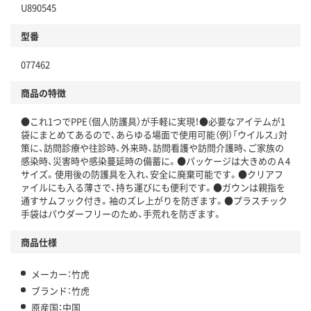
U890545
型番
077462
商品の特徴
●これ1つでPPE（個人防護具）が手軽に実現！●必要なアイテムが1
袋にまとめてあるので、あらゆる場面で使用可能（例）「ウイルス」対
策に、訪問診療や往診時、外来時、訪問看護や訪問介護時、ご家族の
感染時、災害時や感染蔓延時の備蓄に。●パッケージは大きめのＡ4
サイズ。使用後の防護具を入れ、安全に廃棄可能です。●クリアフ
ァイルにも入る薄さで、持ち運びにも便利です。●ガウンは親指を
通すサムフック付き。袖のズレ上がりを防ぎます。●プラスチック
手袋はパウダーフリーのため、手荒れを防ぎます。
商品仕様
メーカー：竹虎
ブランド：竹虎
原産国：中国