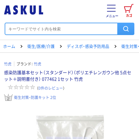
カゴ
メニュー
ホーム
衛生/医療/介護
ディスポ・感染予防用品
衛生対策
竹虎
ブランド：
竹虎
感染防護基本セット（スタンダード）（ポリエチレンガウン他 5点セ
ット＋説明書付き） 077462 1セット 竹虎
（
0
件のレビュー
）
衛生対策・防護キット 2位