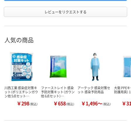
レビューをリクエストする
人気の商品
川西工業 感染症対策キ
ファーストレイト 感染
アーテック 感染対策セ
大衛 PPEキ
ット（ポリエチレンガウ
予防対策キット（ガウン
ット 感染予防用品
防護用具） 
ン他 5点セット…
他 6点セット）…
￥298
￥658
￥1,496～
￥3
（税込）
（税込）
（税込）