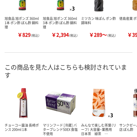
旭食品 旭ポンズ 360ml
旭食品 旭ポンズ 360ml
ミツカン 味ぽん ポン酢
徳島産業 
1本 ポン酢 ぽん酢 鍋料
3本 ポン酢 ぽん酢 鍋料
調味料
理
理
￥829
￥2,394
￥289～
￥3
（税込）
（税込）
（税込）
この商品を見た人はこちらも検討されていま
す
チョーコー醤油 長崎ポ
マリンフード [冷蔵] バ
みんなで楽しむ茶葉（リ
サンクゼー
ンス 200ml 1本
ターブレンド50EX 食塩
ーフ） 大容量・業務用
店 ぽん酢
不使用
日本茶 緑茶 …