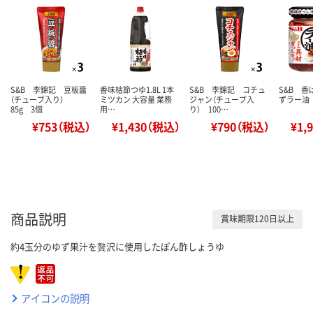
S&B 李錦記 豆板醤
香味枯節つゆ1.8L 1本
S&B 李錦記 コチュ
S&B 香
（チューブ入り）
ミツカン 大容量 業務
ジャン（チューブ入
ずラー油
85g 3個
用…
り） 100…
¥753（税込）
¥1,430（税込）
¥790（税込）
¥1,
商品説明
賞味期限120日以上
約4玉分のゆず果汁を贅沢に使用したぽん酢しょうゆ
アイコンの説明