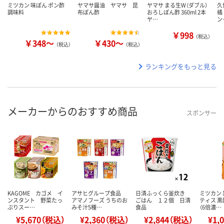
ミツカン 味ぽん ポン酢
ヤマサ醤油 ヤマサ 昆
ヤマサ まる生W（ダブル）
久
調味料
布ぽん酢
おろしぽん酢 360ml 2本
橘
ヤ…
ン
￥998
（税込）
￥348～
￥430～
（税込）
（税込）
ランキングをもっと見る
メーカーからのおすすめ商品
スポンサー
KAGOME カゴメ イ
アサヒグループ食品
日清ふっくら釜炊き
ミツカン
ンスタント 野菜たっ
アマノフーズ うちのお
ごはん １２個 日清
ティス 
ぷりスー…
みそ汁5種…
食品
（6倍濃…
¥5,670（税込）
¥2,360（税込）
¥2,844（税込）
¥1,