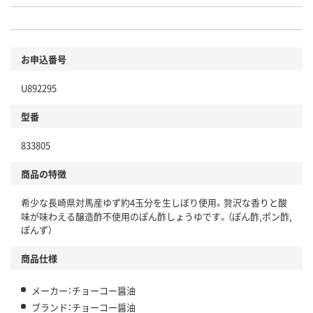
お申込番号
U892295
型番
833805
商品の特徴
希少な長崎県対馬産ゆず約4玉分を生しぼり使用。贅沢な香りと酸
味が味わえる醸造酢不使用のぽん酢しょうゆです。（ぽん酢,ポン酢,
ぽんず）
商品仕様
メーカー：チョーコー醤油
ブランド：チョーコー醤油