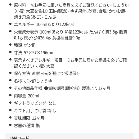
原材料 ※お手元に届いた商品を必ずご確認ください：しょうゆ
（小麦・大豆を含む）（国内製造）、ゆず果汁、砂糖、食塩、かつお節、
焼き飛魚（あご）、こんぶ
エネルギー：100mlあたり122kcal
栄養成分表示：100mlあたり 熱量122kcal、たんぱく質3.8g、脂質
0.1g、炭水化物26.4g、食塩相当量9.0g
種類：ポン酢
寸法：57×57×196mm
表示すべきアレルギー項目 ※お手元に届いた商品を必ずご確
認ください：小麦、大豆
保存方法：直射日光を避けて常温保存
名称：ポン酢しょうゆ
その他商品仕様：●賞味期限（開栓前）：製造より12ヶ月
内容量：200ml
ギフトラッピング：なし
ギフト用手さげ袋：なし
賞味期限：12ヶ月
容器の種類：瓶
JANコード