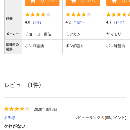
カゴへ
カゴへ
カ
評価
4.0
4.2
4.7
（
1件
）
（
18件
）
（
10件
）
チョーコー醤油
ミツカン
ヤマモリ
メーカー
調味料の
ポン酢醤油
ポン酢醤油
ポン酢醤油
種類
レビュー（1件）
2020年8月3日
ポチ様
レビューランク
B
(68ポイント)
クセがない。