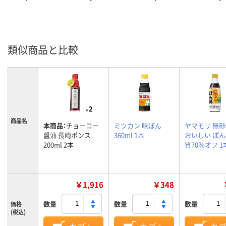
類似商品と比較
商品名
本商品：
チョーコー
ミツカン 味ぽん
ヤマモリ 無
醤油 長崎ポンス
360ml 1本
おいしい ぽん
200ml 2本
質70％オフ 1
￥1,916
￥348
数量
数量
数量
価格
(税込)