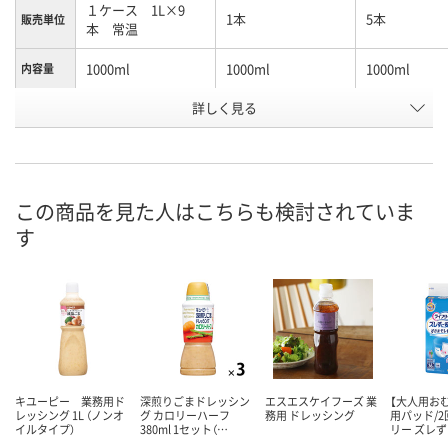
１ケース 1L×9
1本
5本
販売単位
本 常温
1000ml
1000ml
1000ml
内容量
商品タイ
詳しく見る
おろししょうゆ
ゆず
ゆず
プ
お申込番
HK49137
AX78195
EX77499
号
この商品を見た人はこちらも検討されていま
直送品
8点
1点
在庫
す
8月14日（金）まで
8月11日（火）
8月11日（火）
お届け日
数量
数量
数量
カゴへ
カゴへ
カ
キユーピー 業務用ド
深煎りごまドレッシン
エスエスケイフーズ 業
【大人用お
レッシング 1L （ノンオ
グ カロリーハーフ
務用 ドレッシング
用パッド/2
イルタイプ）
380ml 1セット（…
リー ズレ