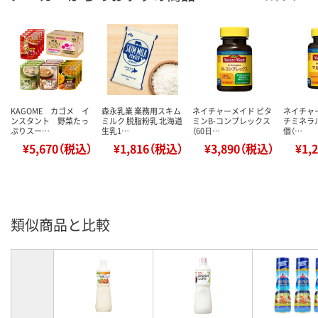
KAGOME カゴメ イ
森永乳業 業務用スキム
ネイチャーメイド ビタ
ネイチャ
ンスタント 野菜たっ
ミルク 脱脂粉乳 北海道
ミンB-コンプレックス
チミネラル
ぷりスー…
生乳1…
（60日…
個（…
¥5,670（税込）
¥1,816（税込）
¥3,890（税込）
¥1,
類似商品と比較