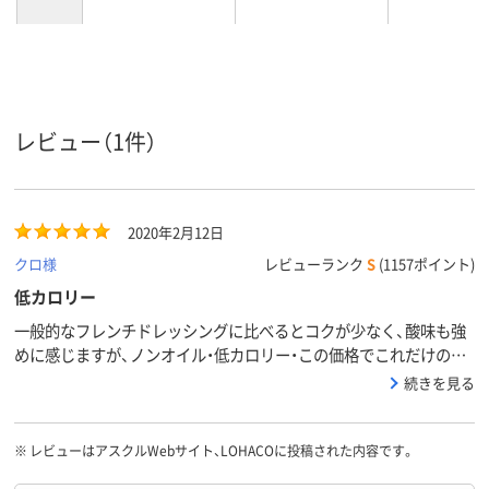
1000ml、1000mL
1000ml、1000mL
300ml、300m
内容量
ノンオイルタイプ、
オイルタイプ、オイ
ノンオイル、減塩、ノ
ル
タイプ
ンオイルタイプ、ノ
レビュー（1件）
ンオイル、減塩
2020年2月12日
クロ様
レビューランク
S
(1157ポイント)
低カロリー
一般的なフレンチドレッシングに比べるとコクが少なく、酸味も強
めに感じますが、ノンオイル・低カロリー・この価格でこれだけの味
なら文句なしです。
続きを見る
※
レビューはアスクルWebサイト、LOHACOに投稿された内容です。