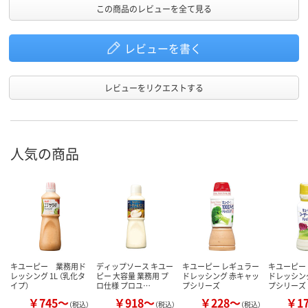
この商品のレビューを全て見る
レビューを書く
レビューをリクエストする
人気の商品
キユーピー 業務用ド
ディップソース キユー
キユーピー レギュラー
キユーピー
レッシング 1L （乳化タ
ピー 大容量 業務用 プ
ドレッシング 赤キャッ
ドレッシン
イプ）
ロ仕様 プロユ…
プシリーズ
プシリーズ
￥745～
￥918～
￥228～
￥1
（税込）
（税込）
（税込）