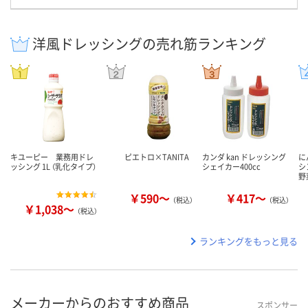
洋風ドレッシングの売れ筋ランキング
キユーピー 業務用ドレ
ピエトロ×TANITA
カンダ kan ドレッシング
に
ッシング 1L （乳化タイプ）
シェイカー400cc
シ
野
￥590～
￥417～
（税込）
（税込）
￥1,038～
（税込）
ランキングをもっと見る
メーカーからのおすすめ商品
スポンサー