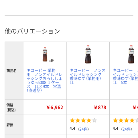
他のバリエーション
キユーピー 業務
キユーピー ノンオ
キユーピー 
商品名
用 ノンオイルドレ
イルドレッシング
イルドレッ
ッシングおろししょ
香味ゆず（業務用）
香味ゆず（業
うゆ 65008 １ケー
1L
1L 5本
ス 1L×9本 常温
（直送品）
価格
￥6,962
￥878
￥4
(税込)
評価
4.4
4.4
（
24件
）
（
24件
）