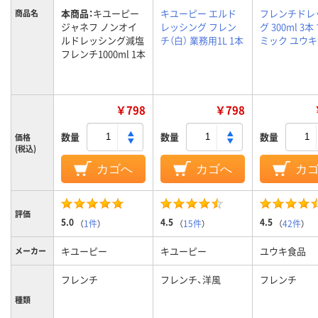
本商品：
キユーピー
キユーピー エルド
フレンチドレ
商品名
ジャネフ ノンオイ
レッシング フレン
グ 300ml 3
ルドレッシング減塩
チ（白） 業務用1L 1本
ミック ユウ
フレンチ1000ml 1本
￥798
￥798
数量
数量
数量
価格
(税込)
カゴへ
カゴへ
カ
評価
5.0
4.5
4.5
（
1件
）
（
15件
）
（
42件
）
キユーピー
キユーピー
ユウキ食品
メーカー
フレンチ
フレンチ、洋風
フレンチ
種類