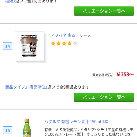
「種類」
違いで全
2
商品あります
バリエーション一覧へ
アヲハタ 塗るテリーヌ
14
￥358～
販売価格（税込）
「商品タイプ」「販売単位」
違いで全
9
商品あります
バリエーション一覧へ
ハグルマ 有機レモン果汁 150ml 1本
有機ＪＡＳ認証商品。イタリア・シチリア産の有機レモ
15
ン100％ストレート果汁。すっきりとした味わいにさ