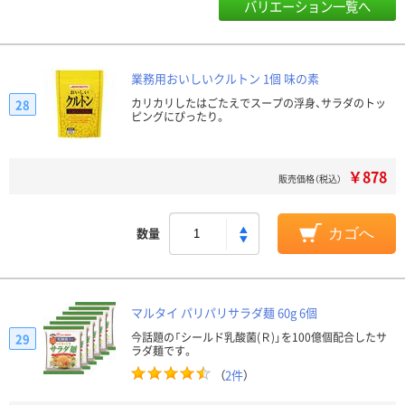
バリエーション一覧へ
業務用おいしいクルトン 1個 味の素
カリカリしたはごたえでスープの浮身、サラダのトッ
28
ピングにぴったり。
￥878
販売価格（税込）
数量
カゴへ
マルタイ パリパリサラダ麺 60g 6個
今話題の「シールド乳酸菌(Ｒ)」を100億個配合したサ
29
ラダ麺です。
（
2件
）