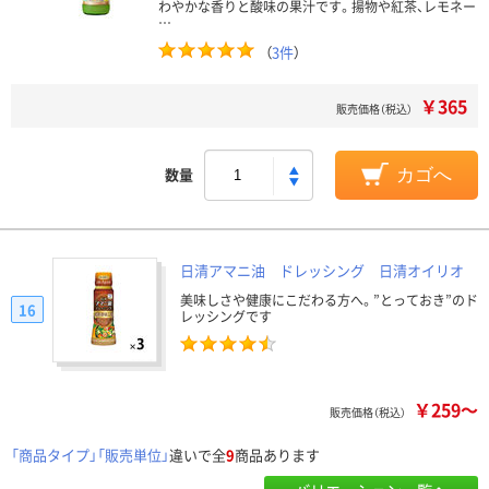
わやかな香りと酸味の果汁です。揚物や紅茶、レモネー
…
（
3件
）
￥365
販売価格（税込）
数量
カゴへ
日清アマニ油 ドレッシング 日清オイリオ
美味しさや健康にこだわる方へ。”とっておき”のド
16
レッシングです
￥259～
販売価格（税込）
「商品タイプ」「販売単位」
違いで全
9
商品あります