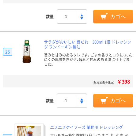
数量
カゴへ
サラダがおいしい 旨だれ 300ml 1個 ドレッシン
グ フンドーキン醤油
25
旨みと甘みのあるタレです。ごまの香りとコクに、にん
にくの風味をきかせ、旨みと甘みのある味に仕上げま
した。
￥398
販売価格（税込）
数量
カゴへ
エスエスケイフーズ 業務用 ドレッシング
アレルギー特定原材料7品目（たまご、乳、小麦、そ