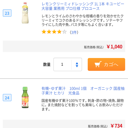
レモンクリーミィドレッシング 1L 1本 キユーピー
大容量 業務用 プロ仕様 プロユース
23
レモンとライムのさわやかな柑橘の香りを効かせたク
リーミィでコクのあるドレッシングです。ソテーやフ
ライにした肉や魚、パスタ等にもよく合います。
（
3件
）
￥1,040
販売価格（税込）
数量
カゴへ
有機・ゆず果汁 100ml 1個 オーガニック 国産柚
子果汁 ヒカリ 光食品
24
国産有機ゆず果汁100％です。刺身・酢の物・焼魚、鍋物
に。また焼酎などを割っても美味しくお飲みいただけ
ます。
￥734
販売価格（税込）