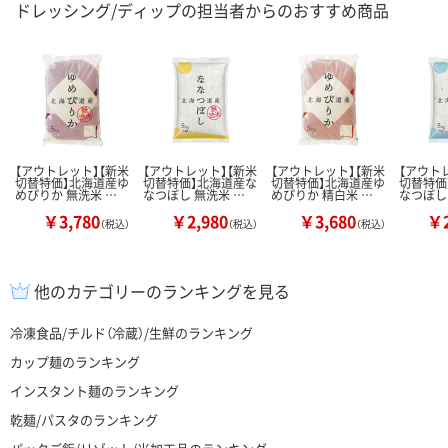
ドレッシング/ディップの担当者からのおすすめ商品
【アウトレット】【新米
【アウトレット】【新米
【アウトレット】【新米
【アウト
切替特価】北海道産ゆ
切替特価】北海道産な
切替特価】北海道産ゆ
切替特価
めぴりか 無洗米 …
なつぼし 無洗米 …
めぴりか 精白米 …
なつぼし
￥3,780
￥2,980
￥3,680
￥2
（税込）
（税込）
（税込）
他のカテゴリーのランキングを見る
冷凍食品/チルド（冷蔵）/生鮮のランキング
カップ麺のランキング
インスタント麺のランキング
乾麺/パスタのランキング