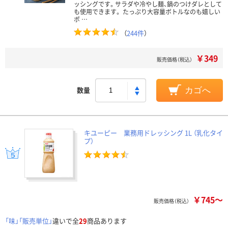
ッシングです。サラダや冷やし麺、鍋のつけダレとして
も使用できます。 たっぷり大容量ボトルなのも嬉しい
ポ …
（
244件
）
￥349
販売価格（税込）
数量
カゴへ
キユーピー 業務用ドレッシング 1L （乳化タイ
プ）
￥745～
販売価格（税込）
「味」「販売単位」
違いで全
29
商品あります