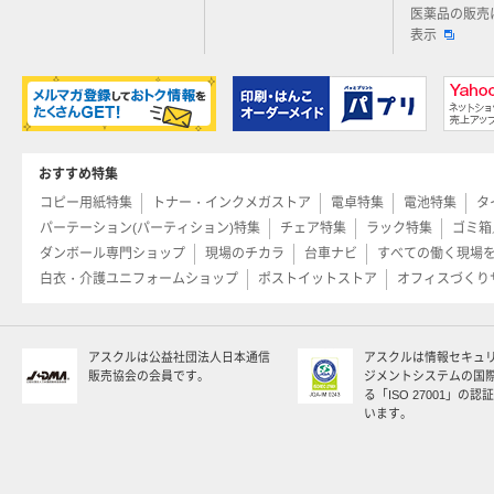
医薬品の販売
表示
おすすめ特集
コピー用紙特集
トナー・インクメガストア
電卓特集
電池特集
タ
パーテーション(パーティション)特集
チェア特集
ラック特集
ゴミ箱
ダンボール専門ショップ
現場のチカラ
台車ナビ
すべての働く現場
白衣・介護ユニフォームショップ
ポストイットストア
オフィスづくり
アスクルは公益社団法人日本通信
アスクルは情報セキュ
販売協会の会員です。
ジメントシステムの国
る「ISO 27001」の
います。