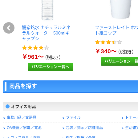
嬬恋銘水 ナチュラルミネ
ファーストレイト ホ
ラルウォーター 500mlキ
ト紙コップ
ャップシ…
￥340～
（税抜き）
￥961～
（税抜き）
商品を探す
事務用品／文房具
ファイル
トナー
OA機器／家電／電池
包装／掲示／店舗用品
生活雑