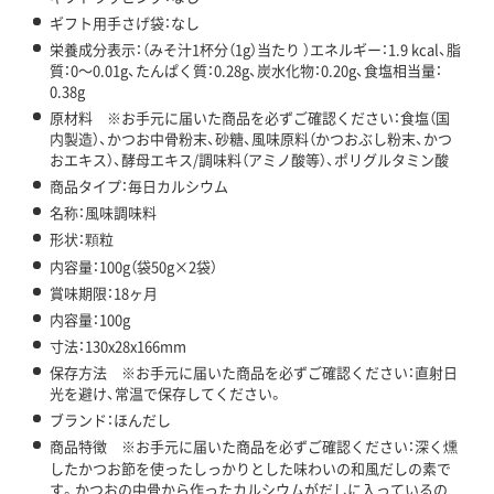
ギフト用手さげ袋：なし
栄養成分表示：（みそ汁1杯分（1g）当たり ）エネルギー：1.9 kcal、脂
質：0～0.01g、たんぱく質：0.28g、炭水化物：0.20g、食塩相当量：
0.38g
原材料 ※お手元に届いた商品を必ずご確認ください：食塩（国
内製造）、かつお中骨粉末、砂糖、風味原料（かつおぶし粉末、かつ
おエキス）、酵母エキス/調味料（アミノ酸等）、ポリグルタミン酸
商品タイプ：毎日カルシウム
名称：風味調味料
形状：顆粒
内容量：100g（袋50g×2袋）
賞味期限：18ヶ月
内容量：100g
寸法：130x28x166mm
保存方法 ※お手元に届いた商品を必ずご確認ください：直射日
光を避け、常温で保存してください。
ブランド：ほんだし
商品特徴 ※お手元に届いた商品を必ずご確認ください：深く燻
したかつお節を使ったしっかりとした味わいの和風だしの素で
す。かつおの中骨から作ったカルシウムがだしに入っているの