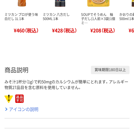
ミツカン プロが使う味
ミツカン 八方だし
SOUPでそうめん 柚
かおりの
白だし 1L 1本
500ML 1本
子だし(1人前×3袋)1個
500ml 
ミ…
¥460（税込）
¥428（税込）
¥208（税込）
¥
商品説明
賞味期限180日以上
みそ汁1杯分（1g）で約50mgのカルシウムが簡単にとれます。アレルギー
物質27品目を含む原料を使用していません。
アイコンの説明