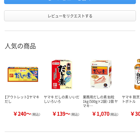
レビューをリクエストする
人気の商品
【アウトレット】ヤマキ
ヤマキ だしの素 いいだ
業務用だしの素 顆粒
ヤマキ 割烹
だし
しいろいろ
1kg（500g×2袋） 1個 ヤ
トボトル
マキ…
￥240～
￥139～
￥1,070
￥3
（税込）
（税込）
（税込）