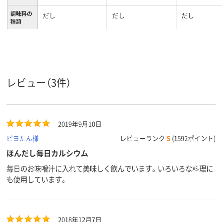
調味料の
だし
だし
だし
種類
100g、100g（袋
50g×2袋）、100g、
内容量
100g（袋50g×2袋）
レビュー（3件）
2019年9月10日
ピヨたん様
レビューランク
S
(1592ポイント)
ほんだし毎日カルシウム
毎日のお味噌汁に入れて美味しく飲んでいます。いろいろな料理に
も使用しています。
2018年12月7日