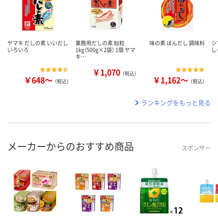
ヤマキ だしの素 いいだし
業務用だしの素 顆粒
味の素 ほんだし 調味料
シ
いろいろ
1kg（500g×2袋） 1個 ヤマ
し
キ…
￥1,070
（税込）
￥648～
￥1,162～
（税込）
（税込）
ランキングをもっと見る
メーカーからのおすすめ商品
スポンサー