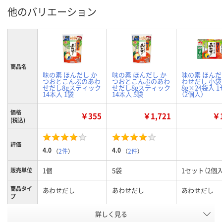
他のバリエーション
商品名
味の素 ほんだし か
味の素 ほんだし か
味の素 ほんだ
つおとこんぶのあわ
つおとこんぶのあわ
わせだし 小袋
せだし8gスティック
せだし8gスティック
8g×24袋入 
14本入 1袋
14本入 5袋
（2個入）
価格
￥355
￥1,721
￥1
(税込)
評価
4.0
4.0
（
2件
）
（
2件
）
1個
5袋
1セット（2個入
販売単位
商品タイ
あわせだし
あわせだし
あわせだし
プ
詳しく見る
112g（スティック
112g（スティック
192g（小袋8g
内容量