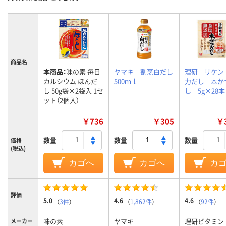
商品名
本商品：
味の素 毎日
ヤマキ 割烹白だし
理研 リケン
カルシウム ほんだ
500ｍｌ
力だし 本か
し 50g袋×2袋入 1セ
し 5g×28
ット（2個入）
￥736
￥305
￥3
数量
数量
数量
価格
(税込)
カゴへ
カゴへ
カ
評価
5.0
4.6
4.6
（
3件
）
（
1,862件
）
（
92件
）
味の素
ヤマキ
理研ビタミン
メーカー