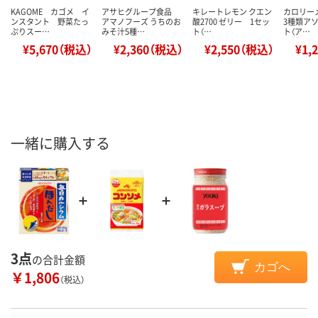
KAGOME カゴメ イ
アサヒグループ食品
キレートレモン クエン
カロリー
ンスタント 野菜たっ
アマノフーズ うちのお
酸2700 ゼリー 1セッ
3種類アソ
ぷりスー…
みそ汁5種…
ト（…
ト（ア…
¥5,670（税込）
¥2,360（税込）
¥2,550（税込）
¥1,
一緒に購入する
3点
の合計金額
カゴへ
￥1,806
（税込）