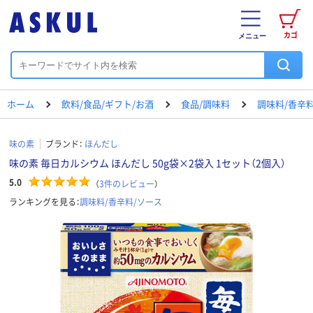
カゴ
メニュー
ホーム
飲料/食品/ギフト/お酒
食品/調味料
調味料/香辛
味の素
ブランド：
ほんだし
味の素 毎日カルシウム ほんだし 50g袋×2袋入 1セット（2個入）
5.0
（
3
件のレビュー
）
ランキングを見る：
調味料/香辛料/ソース