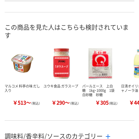
8g×14本）
8g×14本）
袋）
お申込番
U903397
EX77577
U902352
号
この商品を見た人はこちらも検討されていま
あり
4点
3点
在庫
す
8月8日（土）
8月8日（土）
8月8日（土）
お届け日
数量
数量
数量
カゴへ
カゴへ
カ
マルコメ 料亭の味 だし
ユウキ食品 ガラスープ
パールエース 上白
日清オイリ
入り
糖 1kg・1000g 1袋
ャノーラ油
白砂糖 砂糖
￥513～
￥290～
￥305
￥4
（税込）
（税込）
（税込）
調味料/香辛料/ソースのカテゴリー