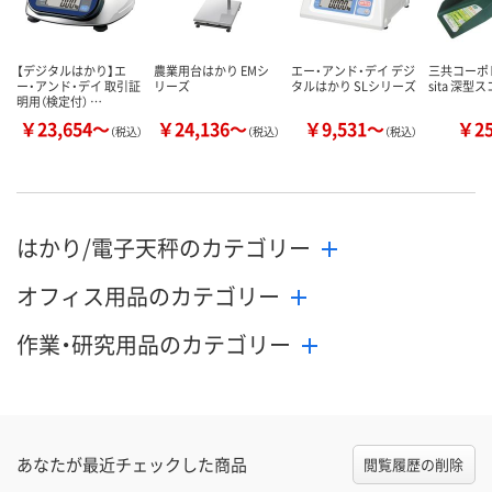
【デジタルはかり】エ
農業用台はかり EMシ
エー・アンド・デイ デジ
三共コーポ
ー・アンド・デイ 取引証
リーズ
タルはかり SLシリーズ
sita 深
明用（検定付） …
￥23,654～
￥24,136～
￥9,531～
￥2
（税込）
（税込）
（税込）
はかり/電子天秤のカテゴリー
オフィス用品のカテゴリー
作業・研究用品のカテゴリー
あなたが最近チェックした商品
閲覧履歴の削除