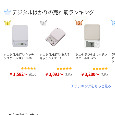
デジタルはかりの売れ筋ランキング
タニタ（TANITA） キッチ
タニタ（TANITA） 洗える
タニタ デジタルキッチン
【
ンスケール 2kg KF200
キッチンスケール
スケール KJ-222
マ
ク
￥1,582～
￥3,091～
￥3,280～
（税込）
（税込）
（税込）
ランキングをもっと見る