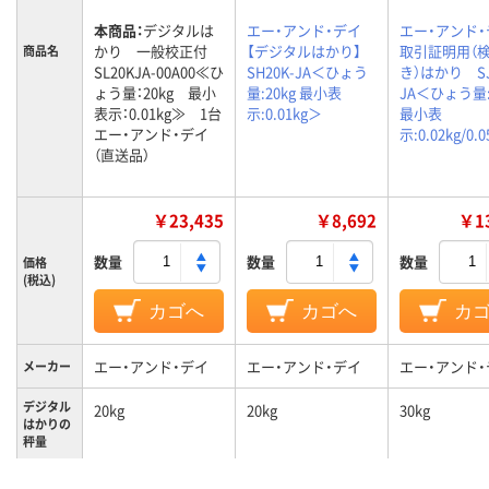
本商品：
デジタルは
エー・アンド・デイ
エー・アンド・
かり 一般校正付
【デジタルはかり】
取引証明用（
商品名
SL20KJA-00A00≪ひ
SH20K-JA＜ひょう
き）はかり SJ
ょう量：20kg 最小
量:20kg 最小表
JA＜ひょう量:
表示：0.01kg≫ 1台
示:0.01kg＞
最小表
エー・アンド・デイ
示:0.02kg/0.
（直送品）
￥23,435
￥8,692
￥13
数量
数量
数量
価格
(税込)
カゴへ
カゴへ
カ
エー・アンド・デイ
エー・アンド・デイ
エー・アンド・
メーカー
デジタル
20kg
20kg
30kg
はかりの
秤量