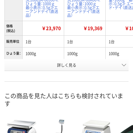
ひょう量：1000ｇ
ひょう量：1000ｇ
示：0.5g≫ 
最小表示：0.5g≫エ
最小表示：0.5g≫エ
ド・デイ（直送
ーアンドデイ（直送
ーアンドデイ（直送
品）
品）
価格
￥23,970
￥19,369
￥10
(税込)
1台
1台
1台
販売単位
1000g
1000g
1000g
ひょう量：
詳しく見る
JCSS校正証明書
一般校正証明書
校正証明書な
校正証明
お申込番
U941621
U941619
U941618
号
直送品
直送品
直送品
在庫
この商品を見た人はこちらも検討されていま
す
9月8日（火）まで
9月8日（火）まで
8月24日（月）
お届け日
数量
数量
数量
カゴへ
カゴへ
カ