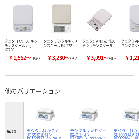
タニタ（TANITA） キッ
タニタ デジタルキッチ
タニタ（TANITA） 洗え
タニタ（TAN
チンスケール 2kg
ンスケール KJ-222
るキッチンスケール
キングスケ
KF200
￥1,562～
￥3,280～
￥3,091～
￥1,2
（税込）
（税込）
（税込）
他のバリエーション
デジタルはかり＜
デジタルはかり＜一
デジタルは
商品名
JCSS校正付＞
般校正付＞
SL1000JA
SL1000JA-00J00≪
SL1000JA-00A00≪
量：1000g 