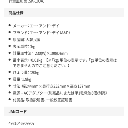
計量皿別売（SK-10JA）
商品仕様
メーカー：エー・アンド・デイ
ブランド：エー・アンド・デイ（A&D）
原産国：大韓民国
表示単位：：kg
計量皿寸法：：230(W)×190(D)mm
最小表示：：0.01kg 【※「kg」単位の表示です。「g」単位の表示は
できませんのでご注意ください。】
ひょう量：：20kg
質量：1.9kg
寸法：幅244mm×奥行き232mm×高さ137mm
電源：：ACアダプター（別売品）、または単1乾電池6個(別売）
付属品：取扱説明書、一般校正証明書
JANコード
4981046909907