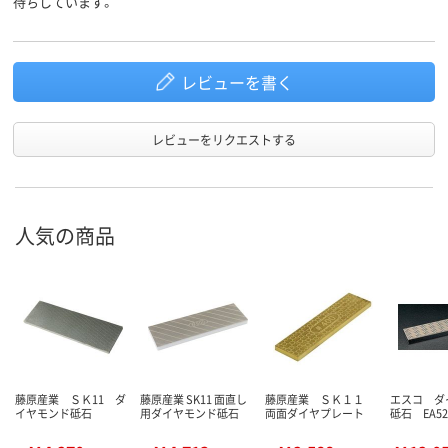
待ちしています。
レビューを書く
レビューをリクエストする
人気の商品
藤原産業 ＳＫ11 ダ
藤原産業 SK11 面直し
藤原産業 ＳＫ１１
エスコ ダ
イヤモンド砥石
用ダイヤモンド砥石
両面ダイヤプレート
砥石 EA52