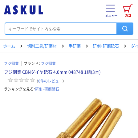
カゴ
メニュー
ホーム
切削工具/研磨材
手研磨
研削・研磨砥石
ダ
フジ鋼業
ブランド：
フジ鋼業
フジ鋼業 CBNダイヤ砥石 4.0mm 048748 1組(3本)
（
0
件のレビュー
）
ランキングを見る：
研削・研磨砥石