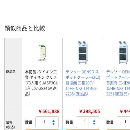
類似商品と比較
本商品：
ダイキン工
デンソー DENSO ス
デンソー DEN
商品名
業 ダイキン クリス
ポットクーラー(2口)
ポットクーラー
プ3人用 SUASP3GU
首振無 三相200V
首振有 三相20
1台 207-3824（直送
15HF-NKF 1台 462-
15HR-NKF 1台
品）
2235（直送品）
2251（直送品）
￥561,888
￥398,505
￥444
数量
数量
数量
価格
(税込)