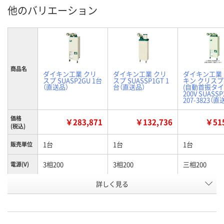
他のバリエーション
商品名
ダイキン工業 クリ
ダイキン工業 クリ
ダイキン工業
スプ SUASP2GU 1台
スプ SUASSP1GT 1
キン クリスプ
（直送品）
台（直送品）
(自動首振タイ
200V SUASSP
207-3823（直
価格
￥283,871
￥132,736
￥515
(税込)
1台
1台
1台
販売単位
3相200
3相200
三相200
電源(V)
詳しく見る
4標準タイプ（2人用）
自動首振タイプ（1人
商品タイ
プ
用）
お申込番
X716147
X716149
U979887
号