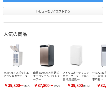
レビューをリクエストする
人気の商品
YAMAZEN スポットエ
山善 YAMAZEN 移動式
アイリスオーヤマ コン
YAMAZEN
アコン 全閉式モーター
エアコン コンパクトク
パクトクーラー 工事不
ラー 冷房・
ーラー
要 冷風 送風 …
事不要 …
￥39,800～
￥37,800～
￥39,800
￥32,
（税込）
（税込）
（税込）