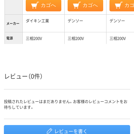
カゴへ
カゴへ
カ
ダイキン工業
デンソー
デンソー
メーカー
三相200V
三相200V
三相200V
電源
レビュー（0件）
投稿されたレビューはまだありません。お客様のレビューコメントをお
待ちしています。
レビューを書く