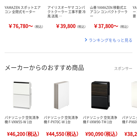
YAMAZEN スポットエア
アイリスオーヤマ コンパ
山善 YAMAZEN 移動式エ
Y
コン 全閉式モーター
クトクーラー 工事不要 冷
アコン コンパクトクーラ
ー
風 送風 …
ー
要
￥76,780～
￥39,800
￥37,800～
（税込）
（税込）
（税込）
ランキングをもっと見る
メーカーからのおすすめ商品
スポンサー
パナソニック 空気清浄
パナソニック 空気清浄
パナソニック 空気清浄
パナソニ
機 F-VXW55-W 1台
機 F-PX70C-W 1台
機 F-VXW90-TM 1台
機 F-PX6
¥46,200（税込）
¥44,550（税込）
¥90,090（税込）
¥38,