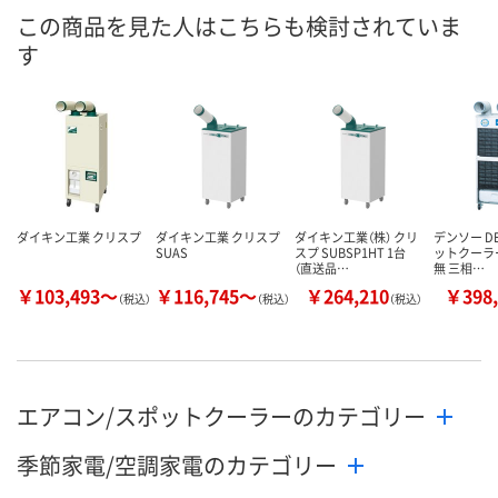
この商品を見た人はこちらも検討されていま
あり
直送品
直送品
在庫
す
8月24日（月）
8月26日（水）
お届け日
数量
数量
お取り扱い終了しま
した
カゴへ
カ
ダイキン工業 クリスプ
ダイキン工業 クリスプ
ダイキン工業（株） クリ
デンソー DE
SUAS
スプ SUBSP1HT 1台
ットクーラー
（直送品…
無 三相…
￥103,493～
￥116,745～
￥264,210
￥398,
（税込）
（税込）
（税込）
エアコン/スポットクーラーのカテゴリー
季節家電/空調家電のカテゴリー