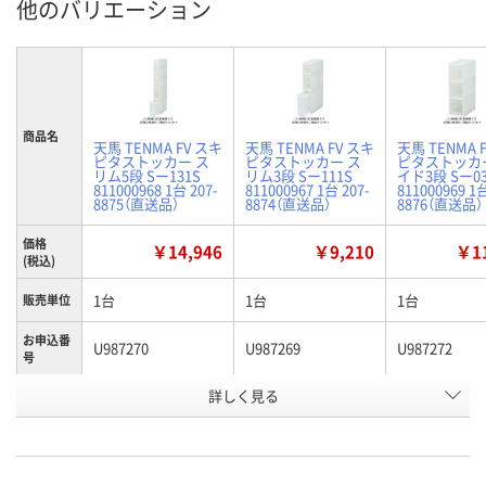
他のバリエーション
商品名
天馬 TENMA FV スキ
天馬 TENMA FV スキ
天馬 TENMA 
ピタストッカー ス
ピタストッカー ス
ピタストッカ
リム5段 Sー131S
リム3段 Sー111S
イド3段 Sー0
811000968 1台 207-
811000967 1台 207-
811000969 1台
8875（直送品）
8874（直送品）
8876（直送品）
価格
￥14,946
￥9,210
￥11
(税込)
1台
1台
1台
販売単位
お申込番
U987270
U987269
U987272
号
詳しく見る
わずか
わずか
わずか
在庫
8月13日（木）
8月13日（木）
8月13日（木）
お届け日