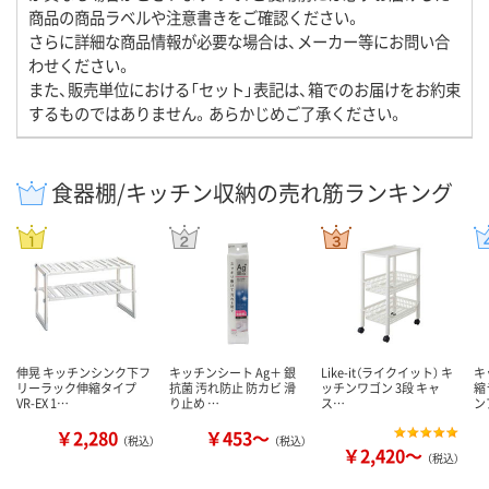
商品の商品ラベルや注意書きをご確認ください。
さらに詳細な商品情報が必要な場合は、メーカー等にお問い合
わせください。
また、販売単位における「セット」表記は、箱でのお届けをお約束
するものではありません。あらかじめご了承ください。
食器棚/キッチン収納の売れ筋ランキング
伸晃 キッチンシンク下フ
キッチンシート Ag＋ 銀
Like-it（ライクイット） キ
キ
リーラック伸縮タイプ
抗菌 汚れ防止 防カビ 滑
ッチンワゴン 3段 キャ
縮
VR-EX 1…
り止め …
ス…
ン
￥2,280
￥453～
（税込）
（税込）
￥2,420～
（税込）