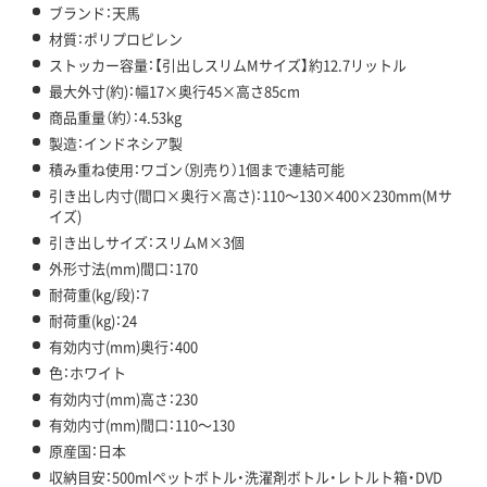
ブランド：天馬
材質：ポリプロピレン
ストッカー容量：【引出しスリムMサイズ】約12.7リットル
最大外寸(約)：幅17×奥行45×高さ85cm
商品重量（約）：4.53kg
製造：インドネシア製
積み重ね使用：ワゴン（別売り）1個まで連結可能
引き出し内寸(間口×奥行×高さ)：110～130×400×230mm(Mサ
イズ)
引き出しサイズ：スリムM×3個
外形寸法(mm)間口：170
耐荷重(kg/段)：7
耐荷重(kg)：24
有効内寸(mm)奥行：400
色：ホワイト
有効内寸(mm)高さ：230
有効内寸(mm)間口：110～130
原産国：日本
収納目安：500mlペットボトル・洗濯剤ボトル・レトルト箱・DVD