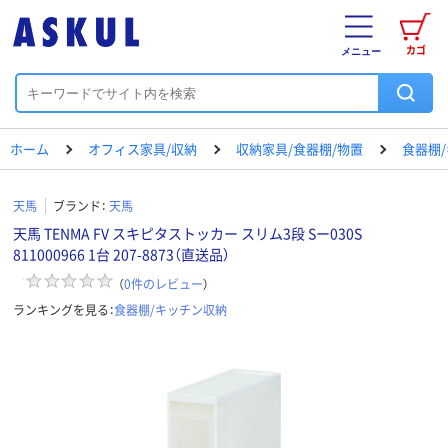
カゴ
メニュー
ホーム
オフィス家具/収納
収納家具/食器棚/物置
食器棚
天馬
ブランド：
天馬
天馬 TENMA FV スキピタストッカー スリム3段 Sー030S
811000966 1台 207-8873（直送品）
（
0
件のレビュー
）
ランキングを見る：
食器棚/キッチン収納