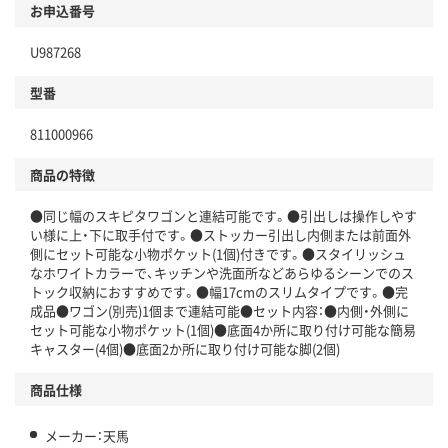
お申込番号
U987268
型番
811000966
商品の特徴
●同じ幅のスキピタワゴンと連結可能です。●引出しは操作しやす
い様に上・下に取手付です。●ストッカー引出し内側または前面外
側にセット可能な小物ポケット(1個)付きです。●スタイリッシュ
なホワイトカラーで、キッチンや洗面所などあらゆるシーンでのス
トック収納におすすめです。●幅17cmのスリムタイプです。●完
成品●ワゴン(別売)1個まで連結可能●セット内容：●内側・外側に
セット可能な小物ポケット(1個)●底面4か所に取り付け可能な簡易
キャスター(4個)●底面2か所に取り付け可能な脚(2個)
商品仕様
メーカー：天馬