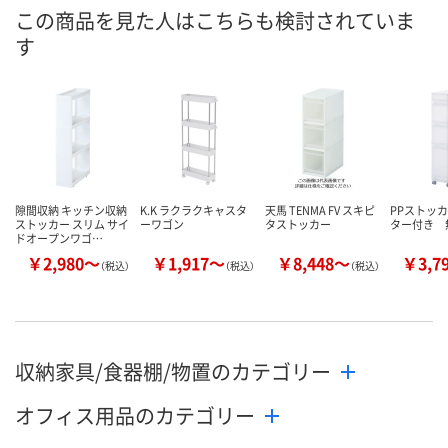
数量
数量
数量
この商品を見た人はこちらも検討されていま
す
カゴへ
カゴへ
カ
隙間収納 キッチン収納
K.K ラクラクキャスタ
天馬 TENMA FV スキピ
PPストッ
ストッカー スリム サイ
ーワゴン
タストッカー
ター付き 
ドオープンワゴ…
￥2,980～
￥1,917～
￥8,448～
￥3,7
（税込）
（税込）
（税込）
収納家具/食器棚/物置のカテゴリー
オフィス用品のカテゴリー