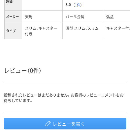
評価
5.0
（
1件
）
天馬
パール金属
弘益
メーカー
スリム、キャスター
深型 スリム、スリム
キャスター付
タイプ
付き
カラーグ
ホワイト系
ブラウン系
ループ
レビュー（0件）
投稿されたレビューはまだありません。お客様のレビューコメントをお
待ちしています。
レビューを書く