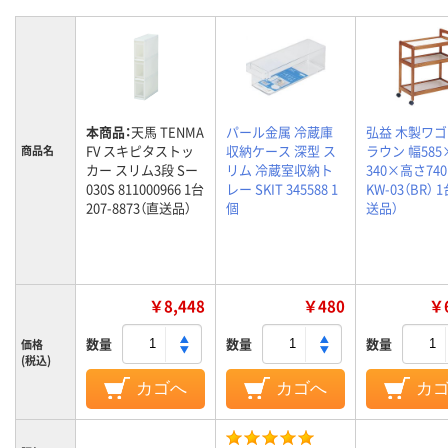
本商品：
天馬 TENMA
パール金属 冷蔵庫
弘益 木製ワゴ
FV スキピタストッ
収納ケース 深型 ス
ラウン 幅58
商品名
カー スリム3段 Sー
リム 冷蔵室収納ト
340×高さ74
030S 811000966 1台
レー SKIT 345588 1
KW-03（BR） 
207-8873（直送品）
個
送品）
￥8,448
￥480
￥6
数量
数量
数量
価格
(税込)
カゴへ
カゴへ
カ