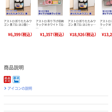
アストロ 折りたたみワ
アストロ 吊り下げ収納
アストロ 折りたたみワ
アストロ
ゴン 黒 731-16 1個（…
ラック M ホワイト 731-
ゴン 黒 731-16 1セッ…
ラック M 
…
…
¥6,399（税込）
¥1,357（税込）
¥18,926（税込）
¥13,
商品説明
アイコンの説明