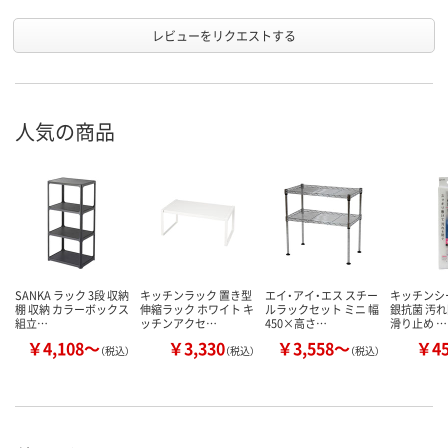
レビューをリクエストする
人気の商品
SANKA ラック 3段 収納
キッチンラック 置き型
エイ・アイ・エス スチー
キッチンシー
棚 収納 カラーボックス
伸縮ラック ホワイト キ
ルラックセット ミニ 幅
銀抗菌 汚れ
組立…
ッチンアクセ…
450×高さ…
滑り止め …
￥4,108～
￥3,330
￥3,558～
￥4
（税込）
（税込）
（税込）