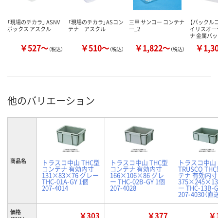
「現場のチカラ」 ASNV
「現場のチカラ」ASコン
三甲 サンコー コンテナ
【バックル
ボックス アスクル
テナ アスクル
ー_2
イリスオー
ナ 金属バ
￥527～
￥510～
￥1,822～
￥1,3
（税込）
（税込）
（税込）
他のバリエーション
商品名
トラスコ中山 THC型
トラスコ中山 THC型
トラスコ中山
コンテナ 有効内寸
コンテナ 有効内寸
TRUSCO TH
131×83×76 グレー
166×106×86 グレ
テナ 有効内寸
THC-01A-GY 1個
ー THC-02B-GY 1個
375×245×1
207-4014
207-4028
ー THC-13B-
207-4030（直
価格
￥303
￥377
￥1