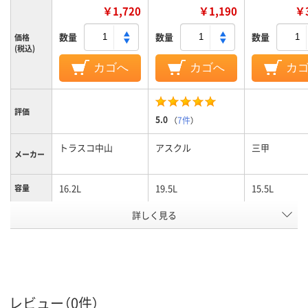
￥1,720
￥1,190
￥3
数量
数量
数量
価格
(税込)
カゴへ
カゴへ
カ
評価
5.0
（
7件
）
トラスコ中山
アスクル
三甲
メーカー
16.2L
19.5L
15.5L
容量
詳しく見る
グレー系
クリア（透明）系
ホワイト系
カラーグ
ループ
アスクル
商品環境
95
スコア
レビュー（0件）