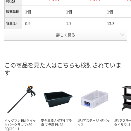
(税込)
1個
1個
1個
販売単位
0.9
1.7
13.3
容量(L)
有効内寸
詳しく見る
131
166
375
(mm)間
口
お申込番
U995625
U995989
U995992
号
この商品を見た人はこちらも検討されていま
3点
5点
あり
在庫
す
8月11日（火）
8月11日（火）
8月19日（水）
お届け日
数量
数量
数量
カゴへ
カゴへ
カ
ビッグマン BM クイッ
安全興業 ANZEN プラ
JEJアステージ NFボッ
JEJアステ
クバークランプ450
舟 プラ箱 PURA
クス
タイルワゴ
BQC19ー1…