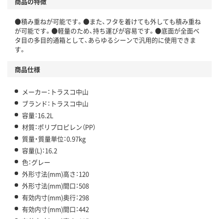
商品の特徴
●積み重ねが可能です。●また、フタを着けても外しても積み重ね
が可能です。●軽量のため、持ち運びが容易です。●底面が全面ベ
タ目の多目的通箱として、あらゆるシーンで汎用的に使用できま
す。
商品仕様
メーカー：トラスコ中山
ブランド：トラスコ中山
容量：16.2L
材質：ポリプロピレン（PP）
質量・質量単位：0.97kg
容量(L)：16.2
色：グレー
外形寸法(mm)高さ：120
外形寸法(mm)間口：508
有効内寸(mm)奥行：298
有効内寸(mm)間口：442