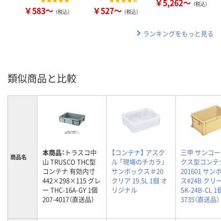
￥5,262～
（税込）
￥583～
￥527～
（税込）
（税込）
ランキングをもっと見る
類似商品と比較
本商品：
トラスコ中
【コンテナ】 アスク
三甲 サンコー
商品名
山 TRUSCO THC型
ル 「現場のチカラ」
クス型コンテ
コンテナ 有効内寸
サンボックス＃20
201601 サ
442×298×115 グレ
クリア 19.5L 1個 オ
ス#24B クリ
ー THC-16A-GY 1個
リジナル
SK-24B-CL 1個
207-4017（直送品）
3735（直送品）