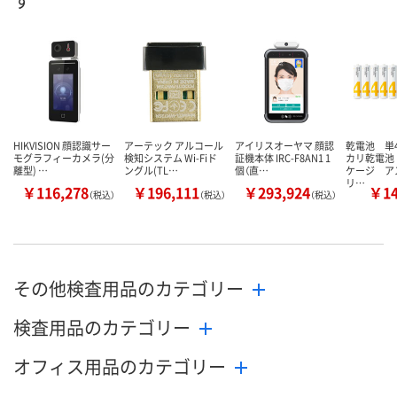
す
HIKVISION 顔認識サー
アーテック アルコール
アイリスオーヤマ 顔認
乾電池 単
モグラフィーカメラ(分
検知システム Wi-Fiド
証機本体 IRC-F8AN1 1
カリ乾電池
離型) …
ングル(TL…
個（直…
ケージ ア
リ…
￥116,278
￥196,111
￥293,924
￥1
（税込）
（税込）
（税込）
その他検査用品のカテゴリー
検査用品のカテゴリー
オフィス用品のカテゴリー