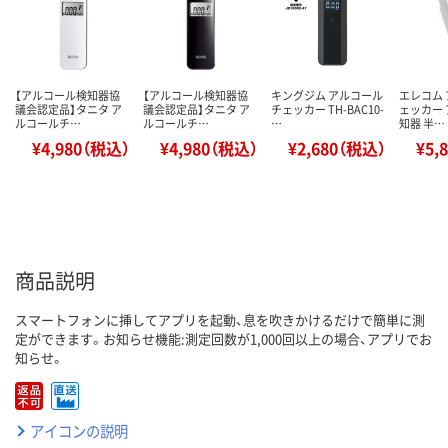
【アルコール検知器協
【アルコール検知器協
キングジム アルコール
エレコム
議会認定品】タニタ ア
議会認定品】タニタ ア
チェッカー TH-BAC10-
ェッカー
ルコールチ…
ルコールチ…
…
知器 半…
¥4,980（税込）
¥4,980（税込）
¥2,680（税込）
¥5,
商品説明
スマートフォンに挿してアプリを起動、息を吹きかけるだけで簡単に測
定ができます。お知らせ機能:測定回数が1,000回以上の場合、アプリでお
知らせ。
アイコンの説明