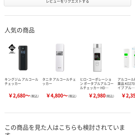
レビューをリクエストする
人気の商品
キングジム アルコール
タニタ アルコールチェ
ヒロ・コーポレーショ
アルコール
チェッカー
ッカー
ン ポータブルアルコー
薬品 KO27
ルチェッカー HD…
イプ アル…
￥2,680～
￥4,800～
￥2,980
￥2,3
（税込）
（税込）
（税込）
この商品を見た人はこちらも検討されていま