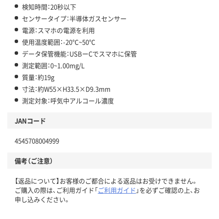
検知時間：20秒以下
センサータイプ：半導体ガスセンサー
電源：スマホの電源を利用
使用温度範囲：-20℃~50℃
データ保管機能：USBーCでスマホに保管
測定範囲：0~1.00mg/L
質量：約19g
寸法：約W55×H33.5×D9.3mm
測定対象：呼気中アルコール濃度
JANコード
4545708004999
備考（ご注意）
【返品について】お客様のご都合による返品はお受けできません。
ご購入の際は、ご利用ガイド「
ご利用ガイド
」を必ずご確認の上、お
申し込みください。