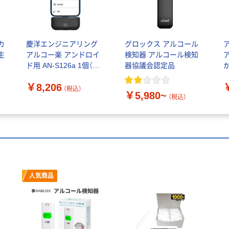
カ
慶洋エンジニアリング
グロックス アルコール
生
アルコー楽 アンドロイ
検知器 アルコール検知
ド用 AN-S126a 1個（直
器協議会認定品
送品）
￥8,206
H
（税込）
￥5,980~
ム
（税込）
人気商品