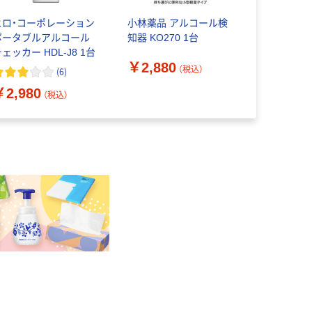
ヒロ・コーポレーション
小林薬品 アルコール検
日本エフ・
ポータブルアルコール
知器 KO270 1台
非接触型 
ェッカー HDL-J8 1台
ェッカー U
￥2,880
導体センサ
（税込）
(
6
)
￥3,238
AT-1001B 
￥2,980
（税込）