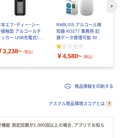
次のスライド
日本エフ・ディー・シー
RABLISS アルコール検
日本エフ・
非接触型 アルコールチ
知器 KO277 業務用 記
非接触型 
ェッカー USB充電式（半
録データ管理可能 3000
ェッカー U
体センサー） AT-1001
回測定 飲酒運転防止 ブ
熱式センサー）
￥3,238~
￥3,115
レスチェッカー
（税込）
￥4,580~
（税込）
商品情報を印刷する
アスクル商品環境スコアとは
能:測定回数が1,000回以上の場合、アプリでお知ら