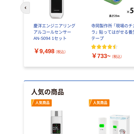
前のスライドへ
慶洋エンジニアリング
寺岡製作所 「現場のチ
アルコールセンサー
ラ」 貼ってはがせる養
AN-S094 1セット
テープ
￥9,498
（税込）
￥733~
（税込）
人気の商品
人気商品
人気商品