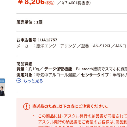
￥8,206
／￥7,460（税抜き）
（税込）
販売単位：1個
お申込番号：UA12757
メーカー：慶洋エンジニアリング
／型番：AN-S126i
／JANコ
商品詳細
質量
約19g
／
データ保管機能
Bluetooth接続でスマホに保
測定対象
呼気中アルコール濃度
／
センサータイプ
半導体
もっと見る
直送品のため、以下の点にご注意ください。
この商品には、アスクル発行の納品書が同梱され
アスクル発行の納品書をご希望のお客様は、商品到