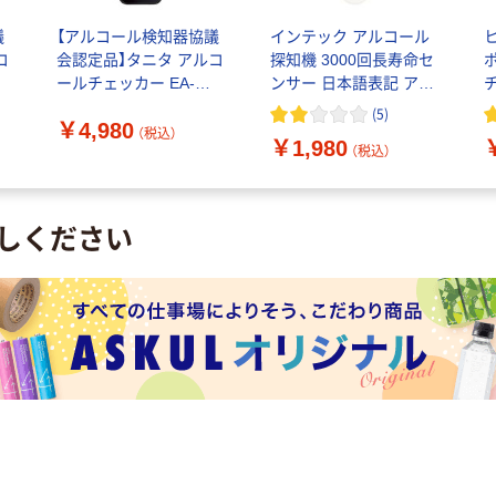
議
【アルコール検知器協議
インテック アルコール
コ
会認定品】タニタ アルコ
探知機 3000回長寿命セ
ールチェッカー EA-
ンサー 日本語表記 アル
チ
110-BK 1台
コールチェッカー
(
5
)
￥4,980
GRS302AC-W 1個
（税込）
￥1,980
（税込）
しください