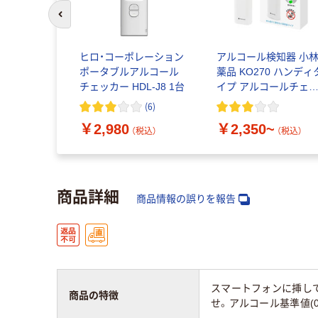
前のスライドへ
ヒロ・コーポレーション
アルコール検知器 小
ポータブルアルコール
薬品 KO270 ハンディ
チェッカー HDL-J8 1台
イプ アルコールチェ
ク アルコール濃度計 
(
6
)
酒運転
￥2,980
￥2,350~
（税込）
（税込）
商品詳細
商品情報の誤りを報告
スマートフォンに挿して
商品の特徴
せ。アルコール基準値(0