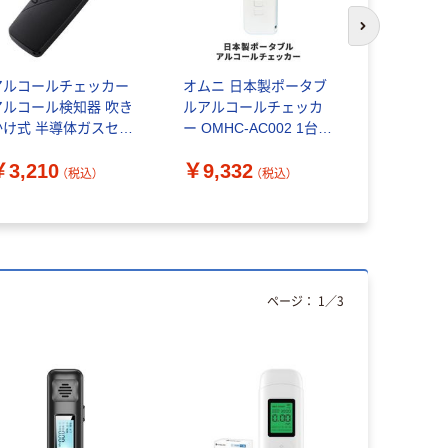
次のスライド
アルコールチェッカー
オムニ 日本製ポータブ
パーマンコ
アルコール検知器 吹き
ルアルコールチェッカ
ョン アル
かけ式 半導体ガスセン
ー OMHC-AC002 1台
カー 直吹
サー 小型 ブラック
（直送品）
11230000
￥3,210
￥9,332
￥8,498
CS-ACS01BK エレコ
品）
（税込）
（税込）
 1個（直送品）
ページ：
1
／
3