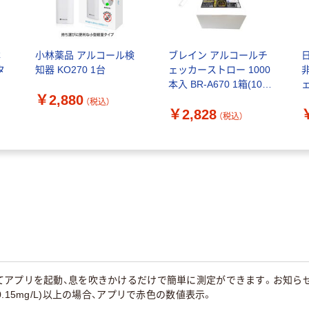
林
小林薬品 アルコール検
ブレイン アルコールチ
タ
知器 KO270 1台
ェッカーストロー 1000
ッ
本入 BR-A670 1箱(1000
￥2,880
飲
本) 67-3149-29（直送品）
導
（税込）
￥2,828
（税込）
アプリを起動、息を吹きかけるだけで簡単に測定ができます。お知らせ機
.15mg/L)以上の場合、アプリで赤色の数値表示。