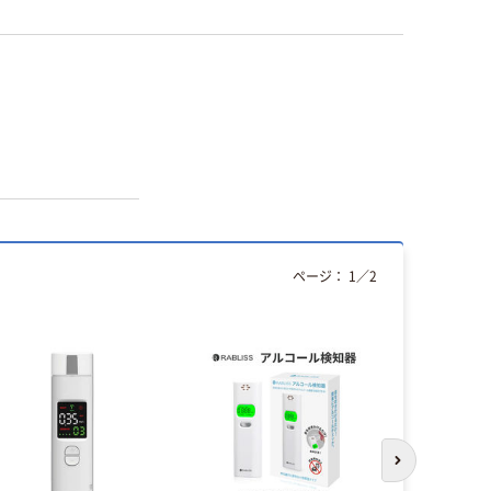
ページ：
1
／
2
次のスライド