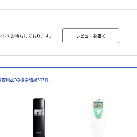
レビューを書く
ントをお待ちしております。
検査用品
”の検索結果
507
件