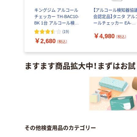
ーリパン(プ
キングジム アルコール
【アルコール検知器協
容器)
チェッカー TH-BAC10-
会認定品】タニタ アル
 7-7776-
BK 1台 アルコール検知
ールチェッカー EA-
器協議会認定品 オリジ
110-WH 1台
(
19
)
￥4,980
ナル
込）
（税込）
￥2,680
（税込）
ますます商品拡大中！まずはお試
その他検査用品のカテゴリー