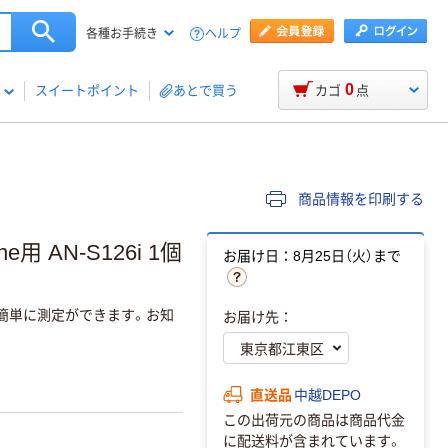
ヘルプ
各種お手続き
0
スイートポイント
あとで買う
カゴ
点
商品情報を印刷する
 AN-S126i 1個
お届け日：8月25日（火）まで
簡単に測定ができます。お知
お届け先：
直送品
中越DEPO
この出荷元の商品は商品代金
に配送料が含まれています。