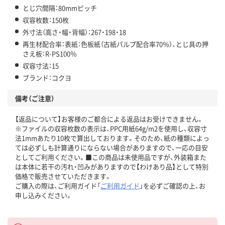
とじ穴間隔：80mmピッチ
収容枚数：150枚
外寸法（高さ・幅・背幅）：267・198・18
再生材配合率：表紙：色板紙（古紙パルプ配合率70％）、とじ具の押
さえ板：R-PS100％
収容寸法：15
ブランド：コクヨ
備考（ご注意）
【返品について】お客様のご都合による返品はお受けできません。
※ファイルの収容枚数の表示は、PPC用紙64g/m2を使用し、収容寸
法1mmあたり10枚で算出しております。そのため、紙の種類によっ
ては必ずしも計算通りにならない場合がありますので、一応の目安
としてご利用ください。■この商品は未使用品ですが、外装箱また
は本体に若干の汚れ・凹みがありますので【わけあり品】として特別
価格で販売させていただきます。
ご購入の際は、ご利用ガイド「
ご利用ガイド
」を必ずご確認の上、お
申し込みください。