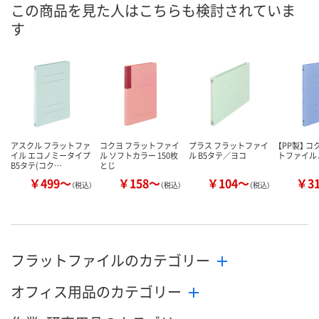
この商品を見た人はこちらも検討されていま
す
アスクル フラットファ
コクヨ フラットファイ
プラス フラットファイ
【PP製】 コ
イル エコノミータイプ
ル ソフトカラー 150枚
ル B5タテ／ヨコ
トファイル 
B5タテ(コク…
とじ
￥499～
￥158～
￥104～
￥3
（税込）
（税込）
（税込）
フラットファイルのカテゴリー
オフィス用品のカテゴリー