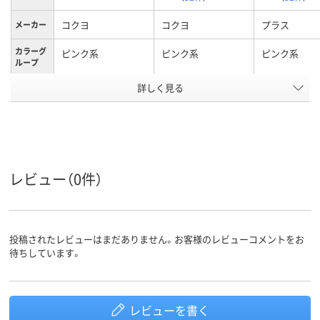
コクヨ
コクヨ
プラス
メーカー
カラーグ
ピンク系
ピンク系
ピンク系
ループ
最大収容
詳しく見る
150枚
150枚
180枚
枚数
B5タテ
A4タテ
A4タテ
サイズ
タテ
タテ
向き
レビュー（0件）
アスクル
商品環境
75
スコア
投稿されたレビューはまだありません。お客様のレビューコメントをお
待ちしています。
レビューを書く