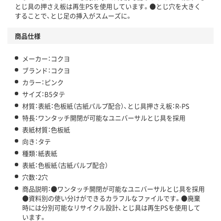
とじ具の押さえ板は再生PSを使用しています。●とじ穴を大きく
することで、とじ足の挿入がスムーズに。
商品仕様
メーカー：コクヨ
ブランド：コクヨ
カラー：ピンク
サイズ：B5タテ
材質：表紙：色板紙（古紙パルプ配合）、とじ具押さえ板：R-PS
特長：ワンタッチ開閉が可能なユニバーサルとじ具を採用
表紙材質：色板紙
向き：タテ
種類：紙表紙
表紙：色板紙（古紙パルプ配合）
穴数：2穴
商品説明：●ワンタッチ開閉が可能なユニバーサルとじ具を採用
●資料別の使い分けができるカラフルなファイルです。●廃棄
時には分別可能なリサイクル設計、とじ具は再生PSを使用して
います。