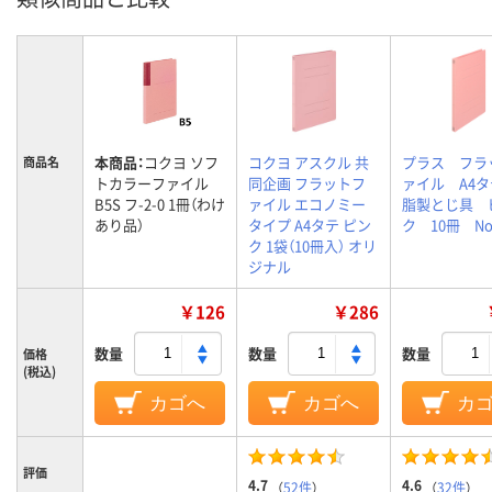
本商品：
コクヨ ソフ
コクヨ アスクル 共
プラス フラ
商品名
トカラーファイル
同企画 フラットフ
ァイル A4
B5S フ-2-0 1冊（わけ
ァイル エコノミー
脂製とじ具 
あり品）
タイプ A4タテ ピン
ク 10冊 No.
ク 1袋（10冊入） オリ
ジナル
￥126
￥286
数量
数量
数量
価格
(税込)
カゴへ
カゴへ
カ
評価
4.7
4.6
（
52件
）
（
32件
）