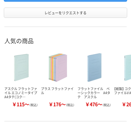
レビューをリクエストする
人気の商品
アスクル フラットファ
プラス フラットファイ
フラットファイル ベ
【紙製】 コ
イル エコノミータイプ
ル
ーシックカラー A4タ
ファイルV 
A4タテ(コク…
テ アスクル
￥115～
￥176～
￥476～
￥2
（税込）
（税込）
（税込）