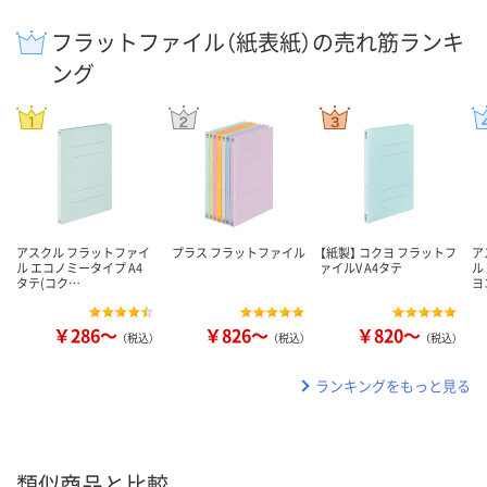
フラットファイル（紙表紙）の売れ筋ランキ
ング
アスクル フラットファイ
プラス フラットファイル
【紙製】 コクヨ フラットフ
ア
ル エコノミータイプ A4
ァイルV A4タテ
ル
タテ(コク…
ヨ
￥286～
￥826～
￥820～
（税込）
（税込）
（税込）
ランキングをもっと見る
類似商品と比較