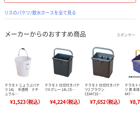
リスのバケツ/散水ホースを全て見る
メーカーからのおすすめ商品
スポンサー
テラモト じょうぶバケ
テラモト 仕切付きバケ
テラモト 仕切付きバケ
テラモト
ツ 14L 半透明 ナチ
ツII グレー 14L CE…
ツ2 ブラウン
ツ 青 本体
ュラル…
CE44710…
447…
¥1,523（税込）
¥4,224（税込）
¥7,652（税込）
¥8,