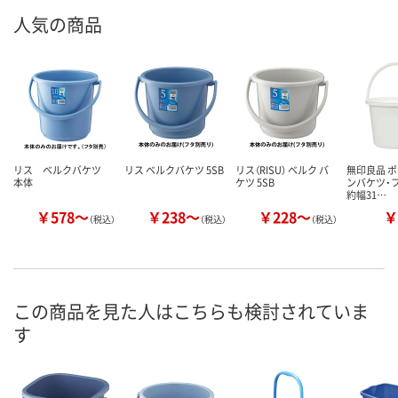
人気の商品
リス ベルクバケツ
リス ベルクバケツ 5SB
リス（RISU） ベルク バ
無印良品 
本体
ケツ 5SB
ンバケツ・フタ
約幅31…
￥578～
￥238～
￥228～
￥
（税込）
（税込）
（税込）
この商品を見た人はこちらも検討されていま
す