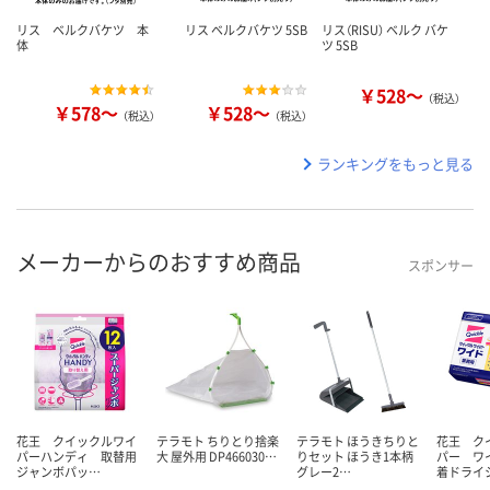
リス ベルクバケツ 本
リス ベルクバケツ 5SB
リス（RISU） ベルク バケ
体
ツ 5SB
￥528～
（税込）
￥578～
￥528～
（税込）
（税込）
ランキングをもっと見る
メーカーからのおすすめ商品
スポンサー
花王 クイックルワイ
テラモト ちりとり捨楽
テラモト ほうきちりと
花王 ク
パーハンディ 取替用
大 屋外用 DP466030…
りセット ほうき1本柄
パー ワ
ジャンボパッ…
グレー2…
着ドライ