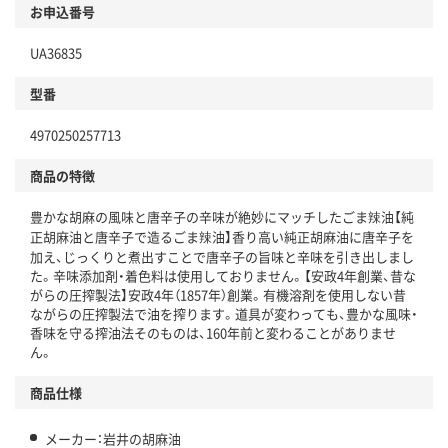
お申込番号
UA36835
型番
4970250257713
商品の特徴
豊かな胡麻の風味と唐辛子の辛味が絶妙にマッチしたごま辣油【純
正胡麻油と唐辛子で造るごま辣油】香り高い純正胡麻油に唐辛子を
加え、じっくりと煮出すことで唐辛子の旨味と辛味を引き出しまし
た。辛味添加剤・着色料は使用しておりません。【安政4年創業、昔な
がらの圧搾製法】安政4年（1857年）創業。有機溶剤を使用しない昔
ながらの圧搾製法で油を搾ります。道具が変わっても、豊かな風味・
香味を守る搾油法そのものは、160年前と変わることがありませ
ん。
商品仕様
メーカー：岩井の胡麻油