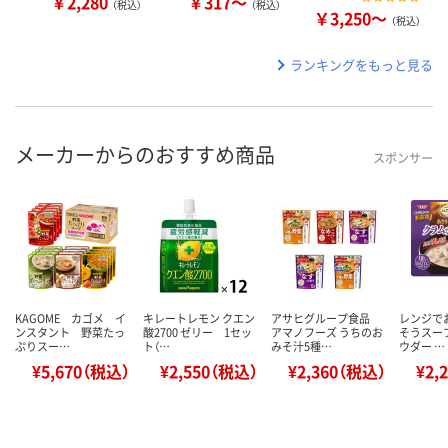
￥2,280
￥317～
（税込）
（税込）
￥3,250～
（税込）
ランキングをもっと見る
メーカーからのおすすめ商品
スポンサー
KAGOME カゴメ イ
キレートレモン クエン
アサヒグループ食品
レンジで
ンスタント 野菜たっ
酸2700 ゼリー 1セッ
アマノフーズ うちのお
そうスー
ぷりスー…
ト（…
みそ汁5種…
ウダー …
¥5,670（税込）
¥2,550（税込）
¥2,360（税込）
¥2,