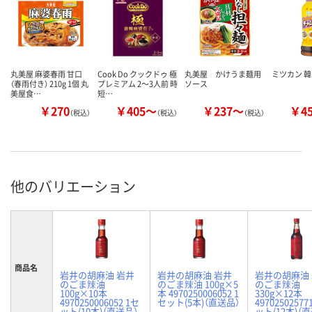
丸美屋 麻婆春雨 甘口
Cook Do クックドゥ 極
丸美屋 かけうま麺用
ミツカン 
（春雨付き） 210g 1個 丸
プレミアム 2～3人前 時
ソース
美屋食…
短…
￥270
￥405～
￥237～
￥4
（税込）
（税込）
（税込）
他のバリエーション
商品名
岩井の胡麻油 岩井
岩井の胡麻油 岩井
岩井の胡麻油
のごま辣油
のごま辣油 100g×5
のごま辣油
100g×10本
本 4970250006052 1
330g×12本
4970250006052 1セ
セット(5本)（直送品）
49702502577
ット(10本)（直送品）
ット(12本)（