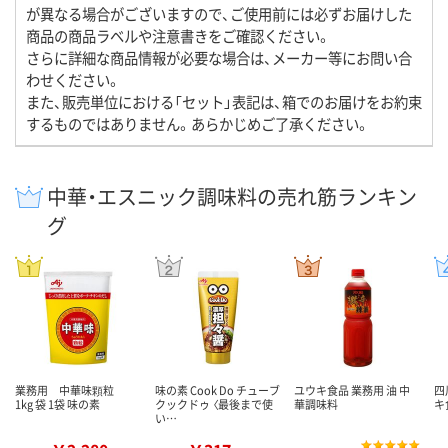
が異なる場合がございますので、ご使用前には必ずお届けした
商品の商品ラベルや注意書きをご確認ください。
さらに詳細な商品情報が必要な場合は、メーカー等にお問い合
わせください。
また、販売単位における「セット」表記は、箱でのお届けをお約束
するものではありません。あらかじめご了承ください。
中華・エスニック調味料の売れ筋ランキン
グ
業務用 中華味顆粒
味の素 Cook Do チューブ
ユウキ食品 業務用 油 中
四
1kg 袋 1袋 味の素
クックドゥ 〈最後まで使
華調味料
キ
い…