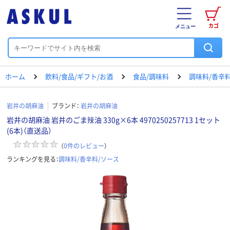
カゴ
メニュー
ホーム
飲料/食品/ギフト/お酒
食品/調味料
調味料/香辛
岩井の胡麻油
ブランド：
岩井の胡麻油
岩井の胡麻油 岩井のごま辣油 330g×6本 4970250257713 1セット
(6本)（直送品）
（
0
件のレビュー
）
ランキングを見る：
調味料/香辛料/ソース