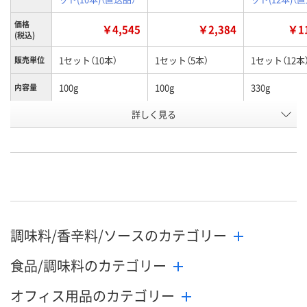
価格
￥4,545
￥2,384
￥11
(税込)
1セット（10本）
1セット（5本）
1セット（12本
販売単位
100g
100g
330g
内容量
お申込番
詳しく見る
UA36760
UA36740
UA36734
号
わずか
在庫
8月19日（水）
お届け日
数量
在庫切れです
在庫切れです
調味料/香辛料/ソースのカテゴリー
（次回入荷日未定）
（次回入荷日未
カゴへ
食品/調味料のカテゴリー
オフィス用品のカテゴリー