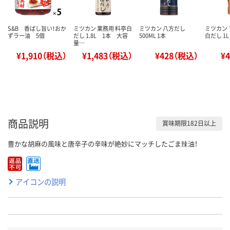
S&B 香ばし旨い！おか
ミツカン 業務用 料亭白
ミツカン 八方だし
ミツカン
ずラー油 5個
だし 1.8L 1本 大容
500ML 1本
白だし 1L
量…
¥1,910（税込）
¥1,483（税込）
¥428（税込）
¥
商品説明
賞味期限182日以上
豊かな胡麻の風味と唐辛子の辛味が絶妙にマッチしたごま辣油！
アイコンの説明