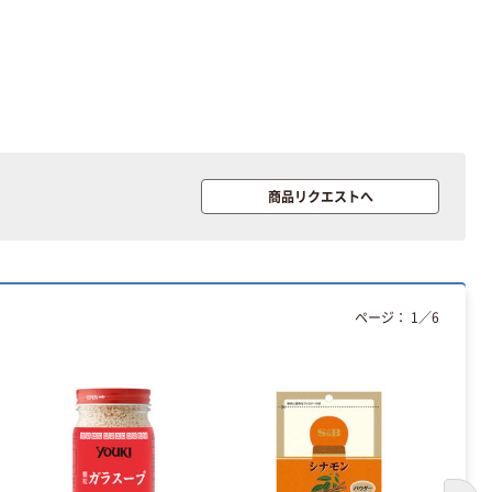
本気プライス
本気プライス
アスクル はたら
キングジム テプ
く ふせん 付箋
ラ TEPRA
商品リクエストへ
75×25mm
PRO【純正】テー
プ 白ラベル
￥377~
￥914~
（税込）
（税込）
12mm幅 （黒文
字）
富士フイルム
富士フイルム チ
ページ：
1
／
6
instax mini13
ェキ専用フィル
INS MINI 13
ム INSTAX MINI
WW2
￥12,100~
￥1,580~
（税込）
（税込）
本気プライス
本気プライス
アスクル セロハ
トイレットペー