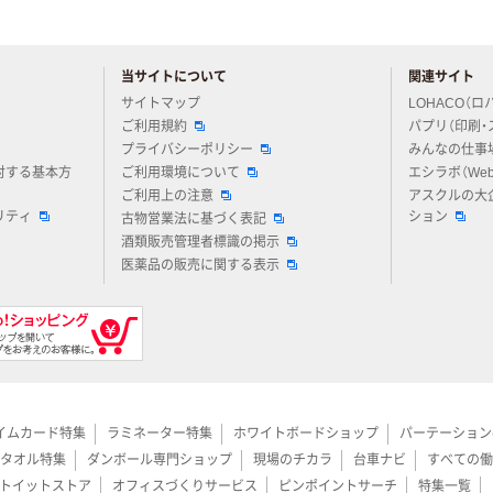
当サイトについて
関連サイト
アスクルについてお気軽にご質問ください
サイトマップ
LOHACO（ロ
ご利用規約
パプリ（印刷・
プライバシーポリシー
みんなの仕事
対する基本方
ご利用環境について
エシラボ（We
ご利用上の注意
アスクルの大
リティ
ション
古物営業法に基づく表記
酒類販売管理者標識の掲示
医薬品の販売に関する表示
イムカード特集
ラミネーター特集
ホワイトボードショップ
パーテーション
タオル特集
ダンボール専門ショップ
現場のチカラ
台車ナビ
すべての働
トイットストア
オフィスづくりサービス
ピンポイントサーチ
特集一覧