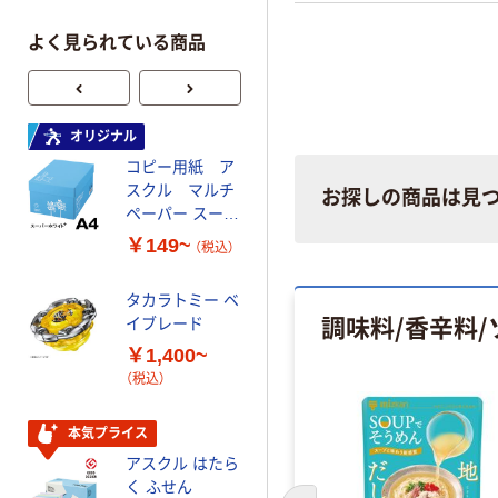
よく見られている商品
オリジナル
オリジナル
コピー用紙 ア
ゴミ袋 エコノミ
スクル マルチ
ータイプ 乳白半
お探しの商品は見
ペーパー スーパ
透明 高密度タイ
ーホワイト+
プ 詰替用 バイ
￥149~
￥616~
（税込）
（税込）
オマス素材10％
配合
タカラトミー ベ
オリジナル
調味料/香辛料/
イブレード
乾電池 単3
￥1,400~
形 アルカリ乾
（税込）
電池 北欧パッ
ケージ アスク
￥140~
（税込）
ルオリジナル
本気プライス
アスクル はたら
本気プライス
く ふせん