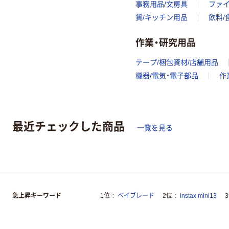
事務用品/文房具
ファ
貨/キッチン用品
飲料/
作業・研究用品
テープ/梱包資材/店舗用品
機器/電気・電子部品
作
最近チェックした商品
一覧を見る
急上昇キーワード
1位
ベイブレード
2位
instax mini13