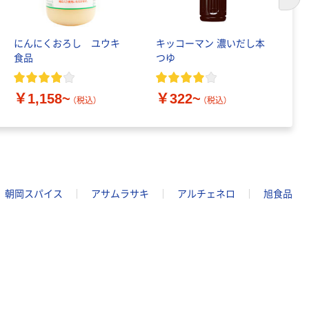
次の
にんにくおろし ユウキ
キッコーマン 濃いだし本
味
食品
つゆ
￥
￥1,158~
￥322~
（税込）
（税込）
朝岡スパイス
アサムラサキ
アルチェネロ
旭食品