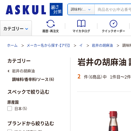
...
調味料/
カテゴリー
履歴・再注文
マイカタログ
クイックオーダー
ホーム
メーカー名から探す-【ア行】
イ
岩井の胡麻油
調味
岩井の胡麻油 
カテゴリー
岩井の胡麻油
2
件（6商品）中
1件目〜2
調味料/香辛料/ソース（6）
スペックで絞り込む
原産国
日本（5）
ブランドから絞り込む