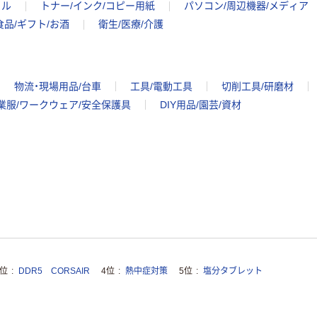
イル
トナー/インク/コピー用紙
パソコン/周辺機器/メディア
食品/ギフト/お酒
衛生/医療/介護
物流・現場用品/台車
工具/電動工具
切削工具/研磨材
業服/ワークウェア/安全保護具
DIY用品/園芸/資材
3位
DDR5 CORSAIR
4位
熱中症対策
5位
塩分タブレット