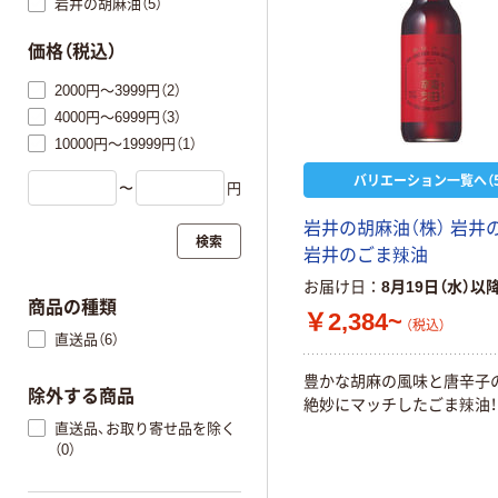
岩井の胡麻油（5）
価格（税込）
2000円～3999円（2）
4000円～6999円（3）
10000円～19999円（1）
バリエーション一覧へ（5
〜
円
岩井の胡麻油（株） 岩井
検索
岩井のごま辣油
お届け日
8月19日（水）以
商品の種類
￥2,384~
（税込）
直送品（6）
豊かな胡麻の風味と唐辛子
除外する商品
絶妙にマッチしたごま辣油！
直送品、お取り寄せ品を除く
（0）