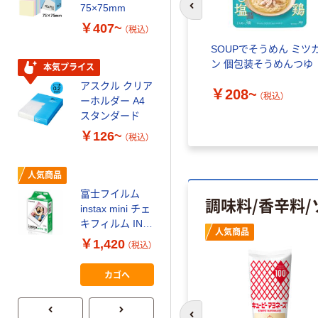
ティッシュペー
75×75mm
前のスライドへ
パー ボックス
￥407~
（税込）
150組 5箱入 ア
SOUPでそうめん ミツ
スクル スマート
￥328~
（税込）
ン 個包装そうめんつゆ
コンパクト ビ
本気プライス
ビッド PEFC認
アスクル クリア
￥208~
証
オリジナル
（税込）
ーホルダー A4
コピー用紙 マ
スタンダード
ルチペーパー
￥126~
（税込）
スーパーエコノ
ミー+
￥149~
（税込）
人気商品
富士フイルム
調味料/香辛料
本気プライス
instax mini チェ
アスクル はたら
キフィルム INS
人気商品
く ふせん
MINI JP1 1パッ
￥1,420
（税込）
50×15mm
ク（10枚入り）
￥386~
（税込）
カゴへ