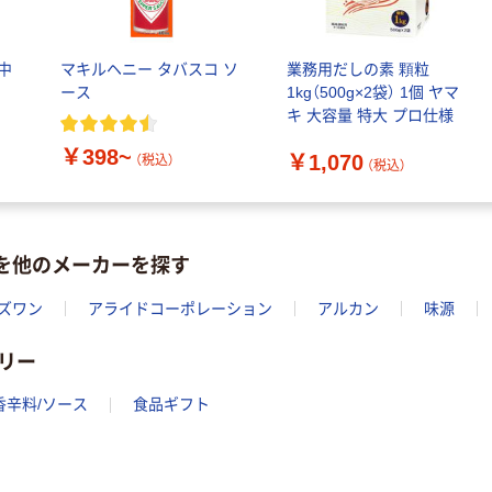
中
マキルヘニー タバスコ ソ
業務用だしの素 顆粒
ース
1kg（500g×2袋） 1個 ヤマ
キ 大容量 特大 プロ仕様
￥398~
￥1,070
（税込）
（税込）
スを他のメーカーを探す
ズワン
アライドコーポレーション
アルカン
味源
リー
香辛料/ソース
食品ギフト