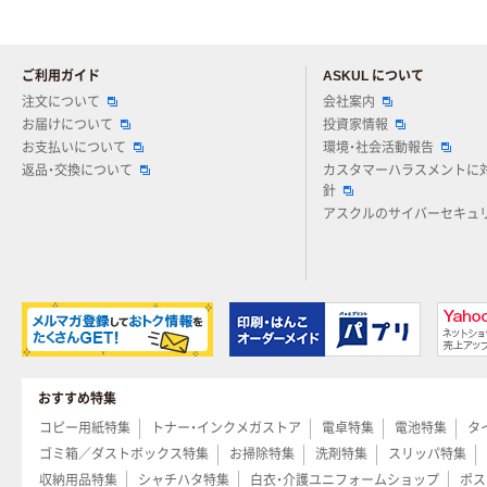
ご利用ガイド
ASKUL について
注文について
会社案内
お届けについて
投資家情報
お支払いについて
環境・社会活動報告
返品・交換について
カスタマーハラスメントに
針
アスクルのサイバーセキュ
おすすめ特集
コピー用紙特集
トナー・インクメガストア
電卓特集
電池特集
タ
ゴミ箱／ダストボックス特集
お掃除特集
洗剤特集
スリッパ特集
収納用品特集
シャチハタ特集
白衣・介護ユニフォームショップ
ポス