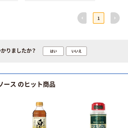
前へ
次へ
1
本気プライス
オリジナル
【ガムテープ】ア
アスクル 「現場
スクル 現場のチ
のチカラ」 養生
つかりましたか？
はい
いいえ
カラ 厚さ
テープ
0.22mm 布テー
￥145~
￥358~
（税込）
（税込）
プ
本気プライス
オリジナル
ソース のヒット商品
トイレットペー
サントリー 伊右
パー ダブル60
衛門 「お茶、どう
ｍ 再生紙
ぞ。」 緑茶
100% 6ロール
￥460~
￥528~
（税込）
（税込）
リサイクル100
芯あり FSC認
証
オリジナル
オリジナル