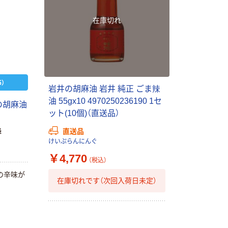
在庫切れ
）
岩井の胡麻油 岩井 純正 ごま辣
油 55gx10 4970250236190 1セ
の胡麻油
ット(10個)（直送品）
直送品
降
けいぷらんにんぐ
￥4,770
（税込）
の辛味が
在庫切れです（次回入荷日未定）