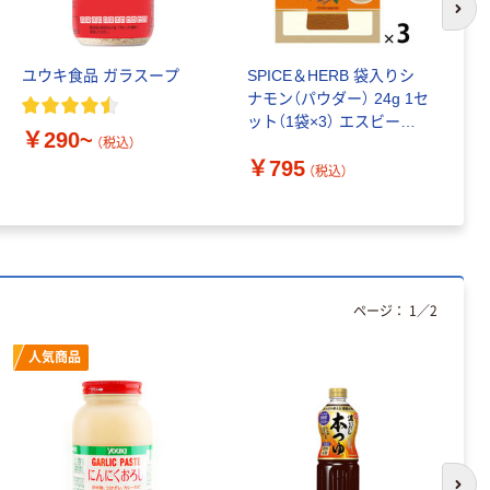
ンテープ
パー シングル
次の
120ｍ 再生紙
￥216~
（税込）
100% 6ロール
￥470~
（税込）
ユウキ食品 ガラスープ
SPICE＆HERB 袋入りシ
丸
リサイクル100
ナモン（パウダー） 24g 1セ
雨
芯あり FSC認
本気プライス
ット（1袋×3） エスビー食
食
証
アスクル トイ
￥290~
品 大容量
（税込）
レのおそうじシ
￥795
￥
（税込）
ート 大王製紙
共同企画 トイ
￥330~
（税込）
レクリーナー
トイレシート
オリジナル
本気プライス
アスクル フラッ
ページ：
1
／
2
トファイル エコ
ノミータイプ
人気商品
A4タテ(コクヨ
￥115~
（税込）
製造）