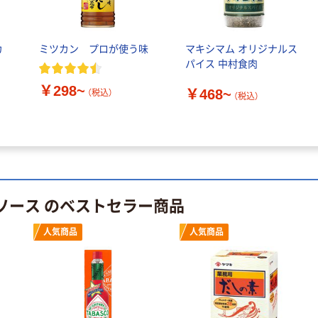
乾電池 単4
アスクル プラス
形 アルカリ乾
チックグローブ
電池 北欧パッ
粉なし（パウダ
カ
ミツカン プロが使う味
マキシマム オリジナルス
ケージ アスク
ーフリー）
￥140~
￥398~
（税込）
（税込）
パイス 中村食肉
ルオリジナル
￥298~
￥468~
（税込）
オリジナル
本気プライス
（税込）
アスクルオリジ
ニチバン セロテ
ナル ラミネー
ープ 大巻
トフィルム A4
￥124~
（税込）
サイズ
￥458~
（税込）
100μ（ミクロン）
本気プライス
/ソース のベストセラー商品
本気プライス
大塚製薬工場
ペーパータオル
経口補水液 オー
人気商品
人気商品
中判 再生紙
エスワン（OS-1）
100％ 200枚
￥159~
（税込）
FSC認証 シング
￥149~
（税込）
ル 大王製紙共同
企画 オリジナル