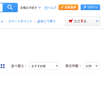
ヘルプ
各種お手続き
0
スイートポイント
あとで買う
カゴ
点
並べ替え：
表示件数：