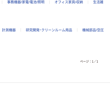
事務機器/家電/電池/照明
オフィス家具/収納
生活雑
計測機器
研究開発・クリーンルーム用品
機械部品/空圧
ページ：
1
／
1