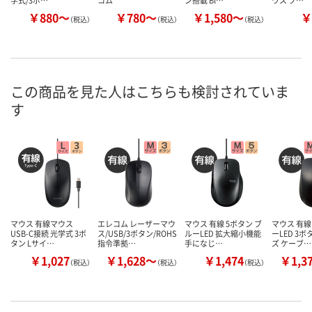
学式/3ボ…
コム
ン搭載 Bl…
ウス ブ…
￥880～
￥780～
￥1,580～
￥
（税込）
（税込）
（税込）
この商品を見た人はこちらも検討されていま
す
マウス 有線マウス
エレコム レーザーマウ
マウス 有線 5ボタン ブ
マウス 有線
USB-C接続 光学式 3ボ
ス/USB/3ボタン/ROHS
ルーLED 拡大縮小機能
ーLED 3ボ
タン Lサイ…
指令準拠…
手になじ…
ズ ケーブ…
￥1,027
￥1,628～
￥1,474
￥1,3
（税込）
（税込）
（税込）