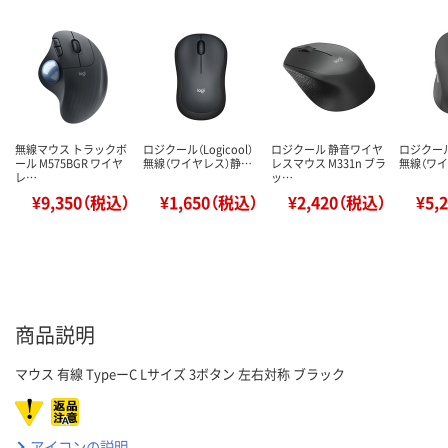
無線マウス トラックボ
ロジクール（Logicool）
ロジクール 静音ワイヤ
ロジクール（
ール M575BGR ワイヤ
無線（ワイヤレス）静…
レスマウス M331n ブラ
無線（ワ
レ…
ッ…
¥9,350（税込）
¥1,650（税込）
¥2,420（税込）
¥5,
商品説明
マウス 有線 TypeーC Lサイズ 3ボタン 左右対称 ブラック
アイコンの説明