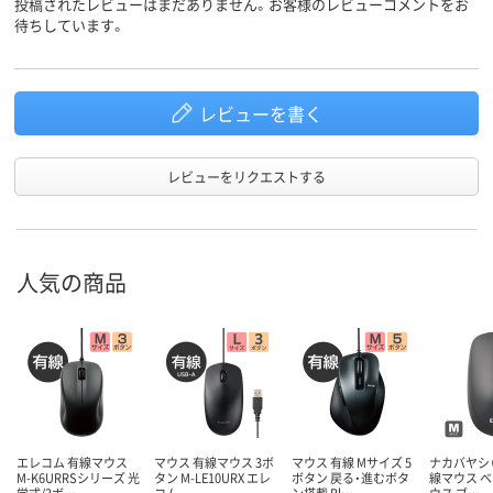
投稿されたレビューはまだありません。お客様のレビューコメントをお
む
待ちしています。
1年間
6カ月
6カ月
保証期間
レビューを書く
レビューをリクエストする
人気の商品
エレコム 有線マウス
マウス 有線マウス 3ボ
マウス 有線 Mサイズ 5
ナカバヤシ（D
M-K6URRSシリーズ 光
タン M-LE10URX エレ
ボタン 戻る・進むボタ
線マウス 