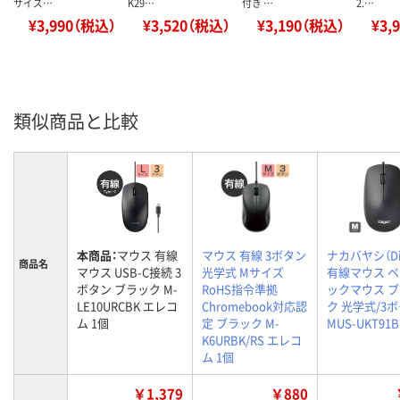
サイズ…
K29…
付き …
2.…
¥3,990（税込）
¥3,520（税込）
¥3,190（税込）
¥3,
類似商品と比較
本商品：
マウス 有線
マウス 有線 3ボタン
ナカバヤシ（Dig
商品名
マウス USB-C接続 3
光学式 Mサイズ
有線マウス 
ボタン ブラック M-
RoHS指令準拠
ックマウス 
LE10URCBK エレコ
Chromebook対応認
ク 光学式/3
ム 1個
定 ブラック M-
MUS-UKT91B
K6URBK/RS エレコ
ム 1個
￥1,379
￥880