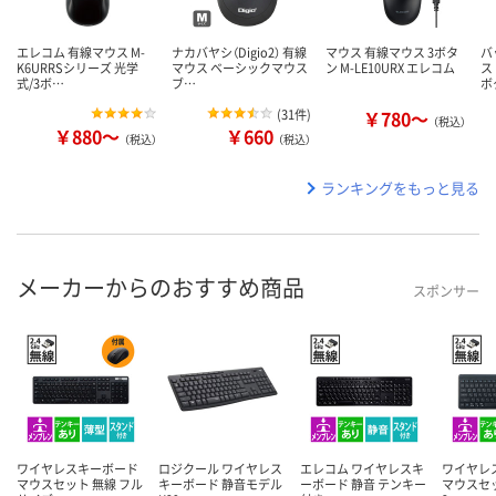
エレコム 有線マウス M-
ナカバヤシ（Digio2） 有線
マウス 有線マウス 3ボタ
バ
K6URRSシリーズ 光学
マウス ベーシックマウス
ン M-LE10URX エレコム
ス
式/3ボ…
ブ…
ボ
(
31件
)
￥780～
（税込）
￥880～
￥660
（税込）
（税込）
ランキングをもっと見る
メーカーからのおすすめ商品
スポンサー
ワイヤレスキーボード
ロジクール ワイヤレス
エレコム ワイヤレスキ
ワイヤレ
マウスセット 無線 フル
キーボード 静音モデル
ーボード 静音 テンキー
マウスセッ