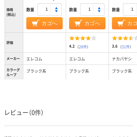
数量
数量
数量
価格
(税込)
カゴへ
カゴへ
カ
評価
4.2
3.6
（
28件
）
（
31件
）
エレコム
エレコム
ナカバヤシ
メーカー
カラーグ
ブラック系
ブラック系
ブラック系
ループ
電源タイ
充電式
充電式
プ
読み取り
光学式
光学式
光学式
方式
レビュー（0件）
3個 ※ホイールボタ
3個 ※ホイールボタ
3ボタン
ボタン数
ン含む
ン含む
約72g ※ケーブル含
重量