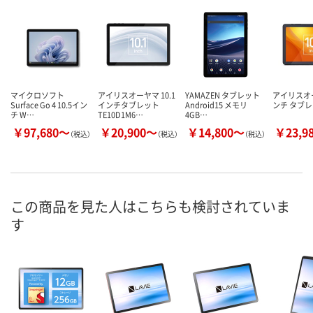
マイクロソフト
アイリスオーヤマ 10.1
YAMAZEN タブレット
アイリスオー
Surface Go 4 10.5イン
インチタブレット
Android15 メモリ
ンチ タブ
チ W…
TE10D1M6…
4GB…
￥97,680～
￥20,900～
￥14,800～
￥23,9
（税込）
（税込）
（税込）
この商品を見た人はこちらも検討されていま
す