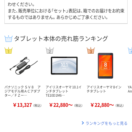
わせください。
また、販売単位における「セット」表記は、箱でのお届けをお約束
するものではありません。あらかじめご了承ください。
タブレット本体の売れ筋ランキング
パナソニック ＳＶ８ ア
アイリスオーヤマ 10.1イ
アイリスオーヤマ 8イン
Y
ジアモデル用ＡＣアダプ
ンチタブレット
チタブレット
A
ター／ＦＺー…
TE10D1M6…
￥13,327
￥22,880～
￥22,880～
（税込）
（税込）
（税込）
ランキングをもっと見る