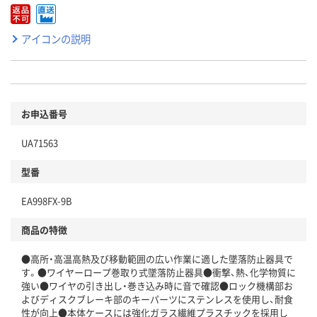
アイコンの説明
お申込番号
UA71563
型番
EA998FX-9B
商品の特徴
●高所・高温高熱及び移動範囲の広い作業に適した墜落防止器具で
す。●ワイヤーロープ巻取り式墜落防止器具●衝撃、熱、化学物質に
強い●ワイヤの引き出し・巻き込み時に音で確認●ロック機構部お
よびディスクブレーキ部のキーパーツにステンレスを使用し、耐食
性が向上●本体ケースには強化ガラス繊維プラスチックを採用し