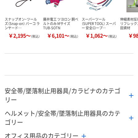
スナップオン・ツール
藤井電工 ツヨロン 胴ベ
スーパーツール
伸縮素材反
ズ（Snap-on） バーコ ラ
ルトのみ Mサイズ
（SUPER TOOL） スーパ
リフレックス
ンヤード…
TUB-SOTN
ー 安全ロープ…
田資材
￥2,195～
￥6,101～
￥1,062～
￥9
（税込）
（税込）
（税込）
安全帯/墜落制止用器具/カラビナのカテゴ
リー
ヘルメット/安全帯/墜落制止用器具のカテ
ゴリー
オフィス用品のカテゴリー