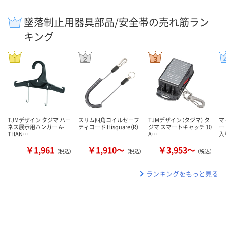
墜落制止用器具部品/安全帯の売れ筋ラン
キング
TJMデザイン タジマ ハー
スリム四角コイルセーフ
TJMデザイン（タジマ） タ
マ
ネス展示用ハンガー A-
ティコード Hisquare（R）
ジマ スマートキャッチ 10
ー
THAN…
A…
入
￥1,961
￥1,910～
￥3,953～
（税込）
（税込）
（税込）
ランキングをもっと見る