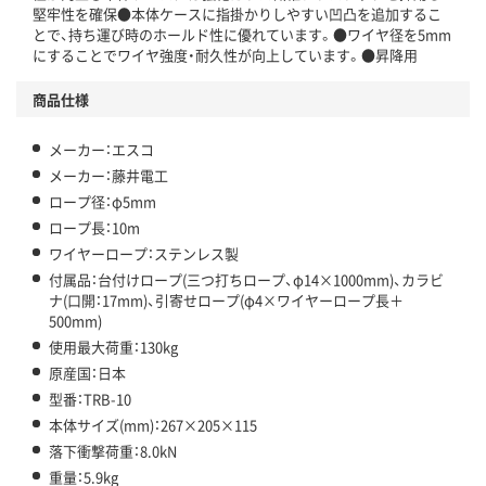
堅牢性を確保●本体ケースに指掛かりしやすい凹凸を追加するこ
とで、持ち運び時のホールド性に優れています。●ワイヤ径を5mm
にすることでワイヤ強度・耐久性が向上しています。●昇降用
商品仕様
メーカー：エスコ
メーカー：藤井電工
ロープ径：φ5mm
ロープ長：10m
ワイヤーロープ：ステンレス製
付属品：台付けロープ(三つ打ちロープ、φ14×1000mm)、カラビ
ナ(口開：17mm)、引寄せロープ(φ4×ワイヤーロープ長＋
500mm)
使用最大荷重：130kg
原産国：日本
型番：TRB-10
本体サイズ(mm)：267×205×115
落下衝撃荷重：8.0kN
重量：5.9kg