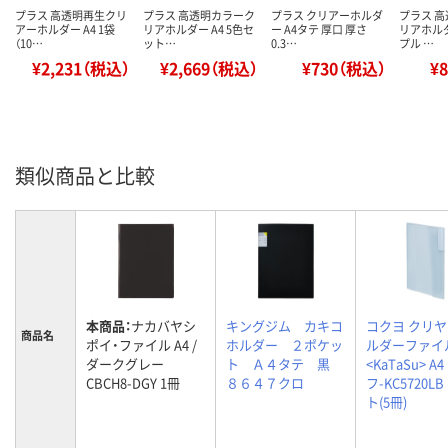
プラス 高透明再生クリ
プラス 高透明カラーク
プラス クリアーホルダ
プラス 
アーホルダー A4 1袋
リアホルダー A4 5色セ
ー A4タテ 厚口 厚さ
リアホルダ
（10…
ット…
0.3…
プル …
¥2,231（税込）
¥2,669（税込）
¥730（税込）
¥
類似商品と比較
本商品：
ナカバヤシ
キングジム カキコ
コクヨ クリ
商品名
ポイ・ファイル A4 /
ホルダー ２ポケッ
ルダーファイ
ダークグレー
ト Ａ４タテ 黒
<KaTaSu> A4
CBCH8-DGY 1冊
８６４７クロ
フ-KC5720LB
ト(5冊)