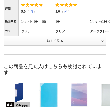
評価
5.0
5.0
（
1件
）
（
1件
）
1セット(1冊×10)
1冊
1セット(1冊×
販売単位
クリア
クリア
ダークグレー
カラー
お申込番
詳しく見る
XN47049
UA23683
XN47052
号
1点
あり
1点
在庫
8月8日（土）
8月8日（土）
8月8日（土）
お届け日
この商品を見た人はこちらも検討されていま
す
数量
数量
数量
カゴへ
カゴへ
カ