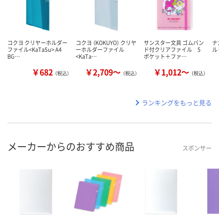
コクヨ クリヤーホルダー
コクヨ （KOKUYO） クリヤ
サンスター文具 ゴムバン
ナ
ファイル<KaTaSu> A4
ーホルダーファイル
ド付クリアファイル 5
ル 
BG…
<KaTa…
ポケット＋ファ…
￥682
￥2,709～
￥1,012～
（税込）
（税込）
（税込）
ランキングをもっと見る
メーカーからのおすすめ商品
スポンサー