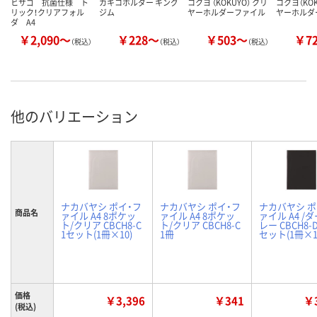
ヒサゴ 抗菌仕様 ト
カキコホルダー キング
コクヨ （KOKUYO） クリ
コクヨ（KOK
リック！クリアフォル
ジム
ヤーホルダーファイル
ヤーホルダ
ダ A4
￥2,090～
￥228～
￥503～
￥7
（税込）
（税込）
（税込）
他のバリエーション
ナカバヤシ ポイ・フ
ナカバヤシ ポイ・フ
ナカバヤシ ポ
商品名
ァイル A4 8ポケッ
ァイル A4 8ポケッ
ァイル A4 /
ト/クリア CBCH8-C
ト/クリア CBCH8-C
レー CBCH8-D
1セット(1冊×10)
1冊
セット(1冊×1
価格
￥3,396
￥341
￥3
(税込)