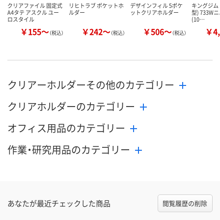
クリアファイル 固定式
リヒトラブ ポケットホ
デザインフィル 5ポケ
キングジム 
A4タテ アスクル ユー
ルダー
ットクリアホルダー
型) 733W
ロスタイル
(10…
￥155～
￥242～
￥506～
￥4,
（税込）
（税込）
（税込）
クリアーホルダーその他のカテゴリー
クリアホルダーのカテゴリー
オフィス用品のカテゴリー
作業・研究用品のカテゴリー
あなたが最近チェックした商品
閲覧履歴の削除