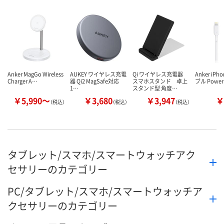
Anker MagGo Wireless
AUKEY ワイヤレス充電
Qi ワイヤレス充電器
Anker iP
Charger A…
器 Qi2 MagSafe対応
スマホスタンド 卓上
ブル Power
1…
スタンド型 角度…
￥5,990～
￥3,680
￥3,947
￥
（税込）
（税込）
（税込）
タブレット/スマホ/スマートウォッチアク
セサリーのカテゴリー
PC/タブレット/スマホ/スマートウォッチア
クセサリーのカテゴリー