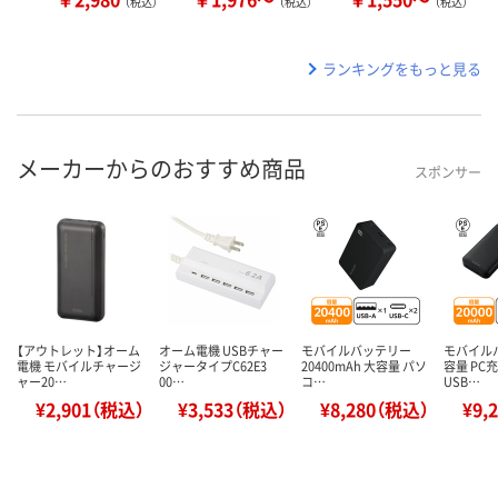
（税込）
（税込）
（税込）
ランキングをもっと見る
メーカーからのおすすめ商品
スポンサー
【アウトレット】オーム
オーム電機 USBチャー
モバイルバッテリー
モバイル
電機 モバイルチャージ
ジャータイプC62E3
20400mAh 大容量 パソ
容量 PC充
ャー20…
00…
コ…
USB…
¥2,901（税込）
¥3,533（税込）
¥8,280（税込）
¥9,