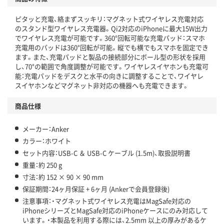
ピタッと充電、絡まずスッキリ：マグネット式ワイヤレス充電対応
のスタンド型ワイヤレス充電器。Qi2対応のiPhoneに最大15W出力
でワイヤレス充電が可能です。360°回転可能な充電パッド：スマホ
充電用のパッドは360°回転が可能。縦でも横でもスマホを固定でき
ます。また、充電パッドと製品の接続部分にボール型の形状を採用
し、70°の範囲で角度調整が可能です。ワイヤレスイヤホンも充電可
能：充電パッドをデスクと水平の向きに調整することで、ワイヤレ
スイヤホンなどマグネット非対応の機器へも充電できます。
商品仕様
メーカー：Anker
カラー：ホワイト
セット内容：USB-C ＆ USB-C ケーブル (1.5m)、取扱説明書
重量：約 250 g
寸法：約 152 × 90 × 90 mm
保証期間：24ヶ月保証 + 6ヶ月 (Ankerで会員登録後)
注意事項：・マグネット式ワイヤレス充電はMagSafe対応の
iPhoneシリーズとMagSafe対応のiPhoneケースにのみ対応して
います。・本製品を利用する際には、2.5mm 以上の厚みがあるケ