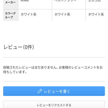
メーカー
カラーグ
ホワイト系
ホワイト系
ホワイト系
ループ
約 250 g
約200g
重量
24ヶ月保証 + 6ヶ月
(Ankerで会員登録
保証期間
後)
レビュー（0件）
投稿されたレビューはまだありません。お客様のレビューコメントをお
待ちしています。
レビューを書く
レビューをリクエストする