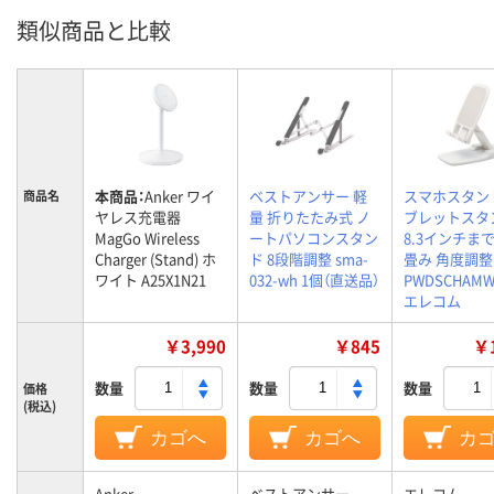
類似商品と比較
本商品：
Anker ワイ
ベストアンサー 軽
スマホスタン
商品名
ヤレス充電器
量 折りたたみ式 ノ
ブレットスタ
MagGo Wireless
ートパソコンスタン
8.3インチまで
Charger (Stand) ホ
ド 8段階調整 sma-
畳み 角度調整
ワイト A25X1N21
032-wh 1個（直送品）
PWDSCHAMW
エレコム
￥3,990
￥845
￥1
数量
数量
数量
価格
(税込)
カゴへ
カゴへ
カ
Anker
ベストアンサー
エレコム