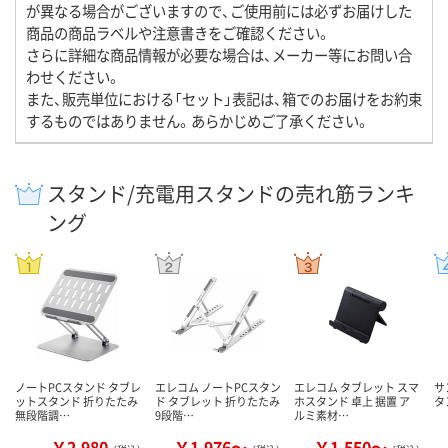
が異なる場合がございますので、ご使用前には必ずお届けした
商品の商品ラベルや注意書きをご確認ください。
さらに詳細な商品情報が必要な場合は、メーカー等にお問い合
わせください。
また、販売単位における「セット」表記は、箱でのお届けをお約束
するものではありません。あらかじめご了承ください。
スタンド/充電用スタンドの売れ筋ランキ
ング
ノートPCスタンド タブレ
エレコム ノートPCスタン
エレコム タブレット スマ
サ
ットスタンド 折りたたみ
ド タブレット 折りたたみ
ホスタンド 卓上 据置 ア
タ
無段階調…
9段階…
ルミ素材…
￥2,980
￥1,976～
￥1,550～