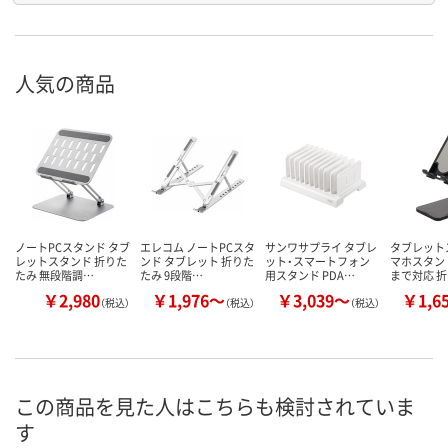
人気の商品
ノートPCスタンド タブ
エレコム ノートPCスタ
サンワサプライ タブレ
タブレット
レットスタンド 折りた
ンド タブレット 折りた
ット・スマートフォン
マホスタンド
たみ 無段階調…
たみ 9段階…
用スタンド PDA…
まで対応 
￥2,980
￥1,976～
￥3,039～
￥1,6
（税込）
（税込）
（税込）
この商品を見た人はこちらも検討されていま
す