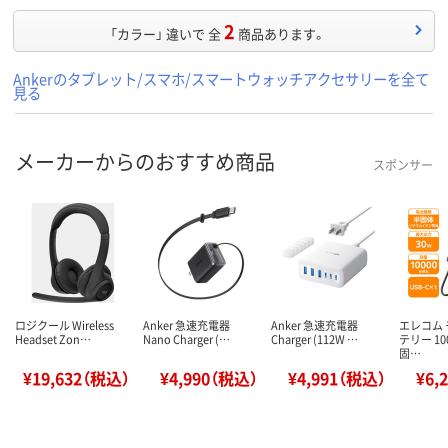
2
「カラー」 違いで 全
商品あります。
Ankerのタブレット/スマホ/スマートウォッチアクセサリーを全て
見る
メーカーからのおすすめ商品
スポンサー
ロジクール Wireless
Anker 急速充電器
Anker 急速充電器
エレコム
Headset Zon…
Nano Charger (…
Charger (112W …
テリー 10
固…
¥19,632（税込）
¥4,990（税込）
¥4,991（税込）
¥6,