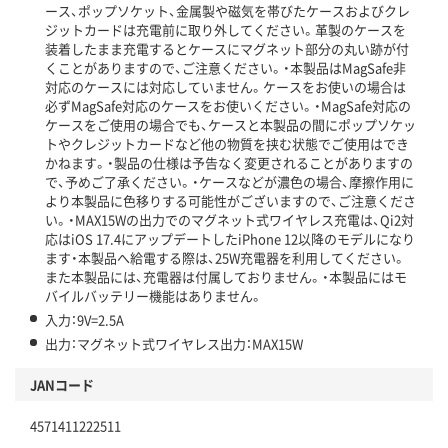
ース、ポップソケット、金属製や磁気を帯びたケースおよびクレ
ジットカードは充電前に取り外してください。革製のケースを
装着したまま充電するとケースにマグネット部分の丸い跡が付
くことがありますので、ご注意ください。・本製品はMagSafe非
対応のケースには対応していません。ケースをお使いの場合は
必ずMagSafe対応のケースをお使いください。・MagSafe対応の
ケースをご使用の場合でも、ケースと本製品の間にポップソケッ
トやクレジットカードなど他の物質を挟む状態でご使用はでき
かねます。・製品の仕様は予告なく変更されることがありますの
で、予めご了承ください。・ケースなどが濃色の場合、摩擦作用に
より本製品に色移りする可能性がございますので、ご注意くださ
い。・MAX15Wの出力でのマグネット式ワイヤレス充電は、Qi2対
応はiOS 17.4にアップデートしたiPhone 12以降のモデルになり
ます・本製品へ給電する際は、25W充電器を利用してください。
また本製品には、充電器は付属しておりません。・本製品にはモ
バイルバッテリー機能はありません。
入力：9V=2.5A
出力：マグネット式ワイヤレス出力：MAX15W
JANコード
4571411222511