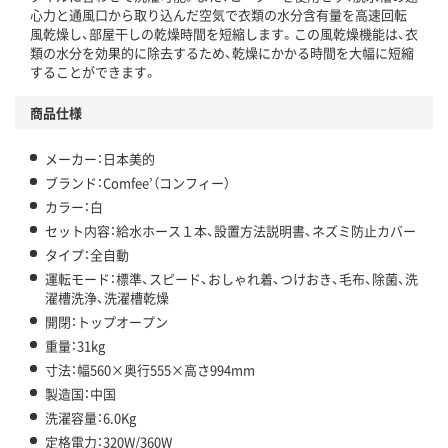
心力と通風口から取り込んだ空気で衣類の水分含有量を高速回転
風乾燥し、部屋干しの乾燥時間を短縮します。この風乾燥機能は、衣
類の水分を効果的に除去するため、乾燥にかかる時間を大幅に短縮
することができます。
商品仕様
メーカー：日本美的
ブランド：Comfee’（コンフィー）
カラー：白
セット内容：給水ホース１本、設置方法説明書、ネズミ防止カバー
タイプ：全自動
運転モード：標準、スピード、おしゃれ着、つけおき、毛布、除菌、洗
濯槽洗浄、洗濯槽乾燥
開閉：トップオープン
重量：31kg
寸法：幅560×奥行555×高さ994mm
製造国：中国
洗濯容量：6.0Kg
定格電力：320W/360W