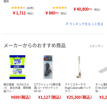
機用
(
40件
)
￥40,800～
（税込）
￥1,711
￥880～
（税込）
（税込）
ランキングをもっと見る
メーカーからのおすすめ商品
スポンサー
朝日電器 ELPA(エル
【アウトレット】朝日電
アイリスオーヤマ
オーム電機
パ) 各社共通 掃除機
器 コード付ソケット
MagiCaleena紙パック
灯 NLES
紙パッ…
KP-M…
クリ…
体…
¥699（税込）
¥1,127（税込）
¥25,300（税込）
¥3,