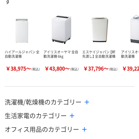
す
ハイアールジャパン 全
アイリスオーヤマ 全自
エスケイジャパン 【軒
アイリスオ
自動洗濯機
動洗濯機 6kg
先渡し】 全自動洗濯機
動洗濯機
￥38,975～
￥43,800～
￥37,796～
￥39,2
（税込）
（税込）
（税込）
洗濯機/乾燥機のカテゴリー
生活家電のカテゴリー
オフィス用品のカテゴリー