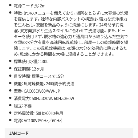
電源コード長：2m
特徴：8つのメニューを備えており、場所をとらずに大容量の洗濯
を提供します。独特な内部バスケットの構造は、強力な洗浄能力
を生み出し、衣服を新品のように清潔にします。24時間予約洗
濯、双方向排水と生活スタイルに合わせて洗濯可能。また、ヒー
ターを使用せず、脱水槽の遠心力と通風口から取り込んだ空気で
衣類の水分含有量を高速回転風乾燥し、部屋干しの乾燥時間を短
縮します。この風乾燥機能は、衣類の水分を効果的に除去するた
め、乾燥にかかる時間を大幅に短縮することができます。
標準使用水量：130L
保証期間：12ヶ月
目安時間：標準コースで15分
機能：風乾燥機能、24時間予約洗濯
型番：CAC06EW60/WW-JP
消費電力：50Hz:320W、60Hz:360W
組立：不要
定格周波数：50Hz/60Hz共用
電源：AC100V（50Hz／60Hz）
JANコード