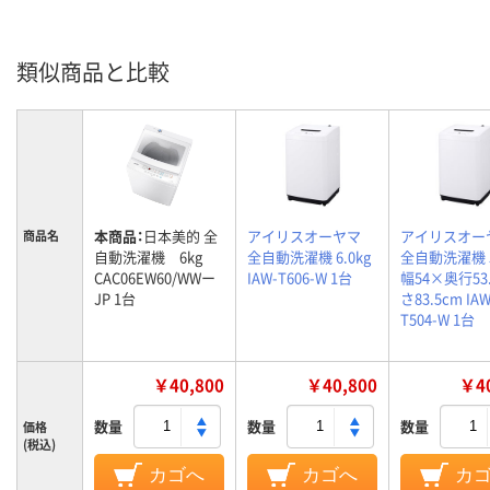
類似商品と比較
本商品：
日本美的 全
アイリスオーヤマ
アイリスオー
商品名
自動洗濯機 6kg
全自動洗濯機 6.0kg
全自動洗濯機 5
CAC06EW60/WWー
IAW-T606-W 1台
幅54×奥行53
JP 1台
さ83.5cm IAW
T504-W 1台
￥40,800
￥40,800
￥40
数量
数量
数量
価格
(税込)
カゴへ
カゴへ
カ