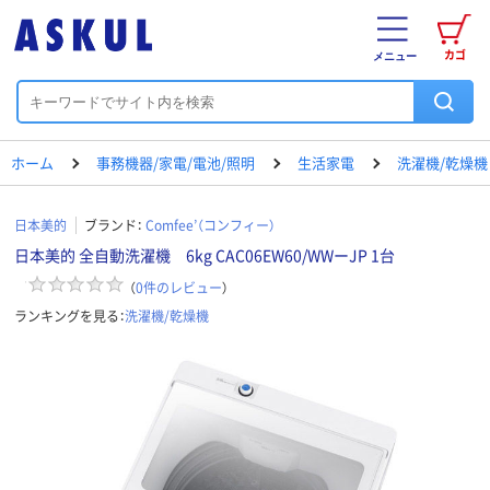
カゴ
メニュー
ホーム
事務機器/家電/電池/照明
生活家電
洗濯機/乾燥機
日本美的
ブランド：
Comfee’（コンフィー）
日本美的 全自動洗濯機 6kg CAC06EW60/WWーJP 1台
（
0
件のレビュー
）
ランキングを見る：
洗濯機/乾燥機