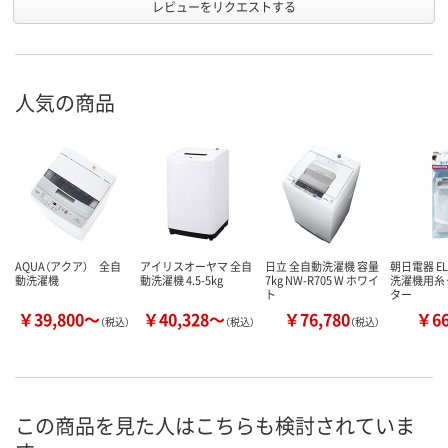
レビューをリクエストする
人気の商品
AQUA（アクア） 全自
アイリスオーヤマ 全自
日立 全自動洗濯機 容量
朝日電器 EL
動洗濯機
動洗濯機 4.5-5kg
7kg NW-R705 W ホワイ
洗濯機用糸
ト
ター
￥39,800～
￥40,328～
￥76,780
￥6
（税込）
（税込）
（税込）
この商品を見た人はこちらも検討されていま