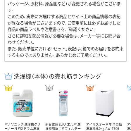
パッケージ、原材料、原産国など）が変更される場合がございま
す。
このため、実際にお届けする商品とサイト上の商品情報の表記
が異なる場合がございますので、ご使用前には必ずお届けした
商品の商品ラベルや注意書きをご確認ください。
さらに詳細な商品情報が必要な場合は、メーカー等にお問い合
わせください。
また、販売単位における「セット」表記は、箱でのお届けをお約束
するものではありません。あらかじめご了承ください。
洗濯機（本体）の売れ筋ランキング
パナソニック 洗濯槽クリ
朝日電器 ELPA エルパ 洗
アイリスオーヤマ 全自動
ア
ーナー N-W2 ドラム洗濯
濯機用糸くずフィルター
洗濯機 6.0kg IAW-T606
洗濯