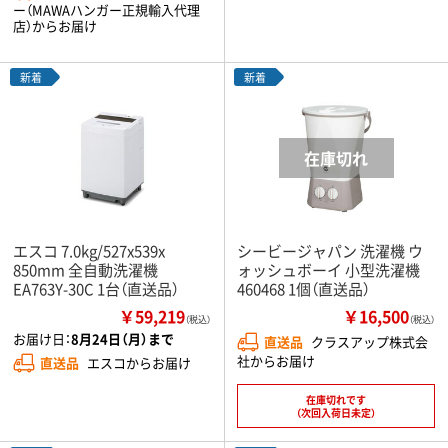
ー（MAWAハンガー正規輸入代理
店）からお届け
新着
新着
エスコ 7.0kg/527x539x
シービージャパン 洗濯機 ウ
850mm 全自動洗濯機
ォッシュボーイ 小型洗濯機
EA763Y-30C 1台（直送品）
460468 1個（直送品）
￥59,219
￥16,500
（税込）
（税込）
お届け日：
8月24日（月）まで
直送品
クラスアップ株式会
社からお届け
直送品
エスコからお届け
在庫切れです
（次回入荷日未定）