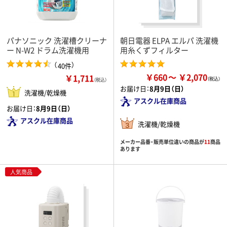
パナソニック 洗濯槽クリーナ
朝日電器 ELPA エルパ 洗濯機
ー N-W2 ドラム洗濯機用
用糸くずフィルター
（
）
40件
￥660
￥2,070
￥1,711
（税込）
お届け日：
8月9日（日）
洗濯機/乾燥機
アスクル在庫商品
お届け日：
8月9日（日）
アスクル在庫商品
洗濯機/乾燥機
メーカー品番・販売単位違いの商品が
11
商品
あります
人気商品