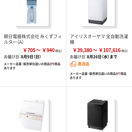
朝日電器株式会社 糸くずフィ
アイリスオーヤマ 全自動洗濯
ルター（A）
機
￥705
￥940
￥39,380
￥107,616
お届け日：
8月9日（日）
お届け日：
8月26日（水）まで
直送品
メーカー品番・販売単位違いの商品が
9
商品
あります
メーカー品番・販売単位違いの商品が
7
商品
あります