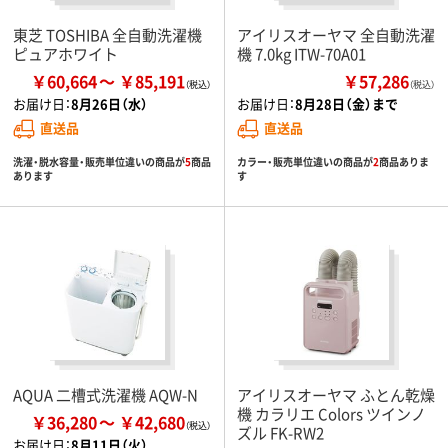
東芝 TOSHIBA 全自動洗濯機
アイリスオーヤマ 全自動洗濯
ピュアホワイト
機 7.0kg ITW-70A01
￥60,664
￥85,191
￥57,286
（税込）
お届け日：
8月26日（水）
お届け日：
8月28日（金）まで
直送品
直送品
洗濯・脱水容量・販売単位違いの商品が
5
商品
カラー・販売単位違いの商品が
2
商品ありま
あります
す
AQUA 二槽式洗濯機 AQW-N
アイリスオーヤマ ふとん乾燥
機 カラリエ Colors ツインノ
￥36,280
￥42,680
ズル FK-RW2
お届け日：
8月11日（火）