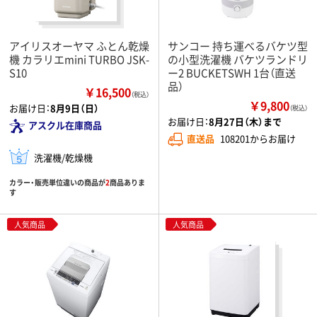
アイリスオーヤマ ふとん乾燥
サンコー 持ち運べるバケツ型
機 カラリエmini TURBO JSK-
の小型洗濯機 バケツランドリ
S10
ー2 BUCKETSWH 1台（直送
品）
￥16,500
（税込）
￥9,800
お届け日：
8月9日（日）
（税込）
お届け日：
8月27日（木）まで
アスクル在庫商品
直送品
108201からお届け
洗濯機/乾燥機
カラー・販売単位違いの商品が
2
商品ありま
す
人気商品
人気商品