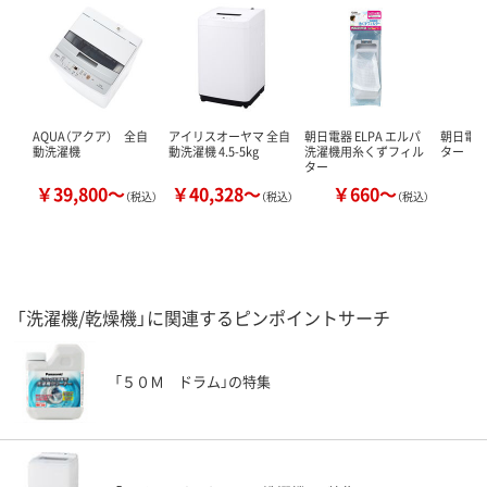
AQUA（アクア） 全自
アイリスオーヤマ 全自
朝日電器 ELPA エルパ
朝日電器
動洗濯機
動洗濯機 4.5-5kg
洗濯機用糸くずフィル
ター
ター
￥39,800～
￥40,328～
￥660～
￥
（税込）
（税込）
（税込）
「洗濯機/乾燥機」に関連するピンポイントサーチ
「５０Ｍ ドラム」の特集