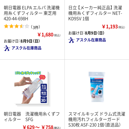
朝日電器 ELPA エルパ 洗濯機
日立 【メーカー純正品】 洗濯
用糸くずフィルター 東芝用
機用糸くずフィルター NET-
420-44-698H
KD9SV 1個
￥1,193
（
）
3件
（税込）
お届け日：
8月9日（日）
￥1,680
（税込）
アスクル在庫商品
お届け日：
8月9日（日）
アスクル在庫商品
朝日電器 洗濯機用糸くずフ
スマイルキッズ ドラム式洗濯
ィルター SFG
機用汚れフィルターガード
S30枚 ASF-230 1個（直送品）
￥629
￥758