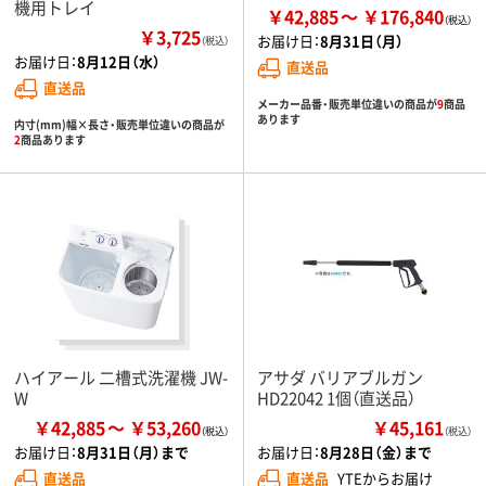
機用トレイ
￥42,885
￥176,840
￥3,725
お届け日：
8月31日（月）
（税込）
お届け日：
8月12日（水）
直送品
直送品
メーカー品番・販売単位違いの商品が
9
商品
あります
内寸(mm)幅×長さ・販売単位違いの商品が
2
商品あります
ハイアール 二槽式洗濯機 JW-
アサダ バリアブルガン
W
HD22042 1個（直送品）
￥42,885
￥53,260
￥45,161
（税込）
お届け日：
8月31日（月）まで
お届け日：
8月28日（金）まで
直送品
直送品
YTEからお届け