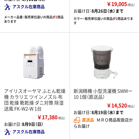
￥19,005
（税込）
アスクル在庫商品
お届け日：
8月26日（水）まで
メーカー品番・販売単位違いの商品が
2
商品
カラー・販売単位違いの商品が
2
商品ありま
あります
す
アイリスオーヤマ ふとん乾燥
新潟精機 小型洗濯機 SWMー
機 カラリエ ツインノズル 布
10 1個（直送品）
団 乾燥 靴乾燥 ダニ対策 除湿
￥14,520
（税込）
送風 FK-W2-W 1台
お届け日：
8月19日（水）まで
￥17,380
（税込）
直送品
ＭＲＯ商品取扱店か
お届け日：
8月9日（日）
らお届け
アスクル在庫商品