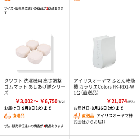
サイズ・販売単位違いの商品が
2
商品ありま
す
タツフト 洗濯機用 高さ調整
アイリスオーヤマ ふとん乾燥
ゴムマット あしあげ隊シリー
機 カラリエColors FK-RD1-W
ズ
1台（直送品）
￥3,002
￥6,750
￥21,074
（税込）
お届け日：
9月8日（火）まで
お届け日：
8月26日（水）まで
直送品
直送品
アイリスオーヤマ株
式会社からお届け
寸法・販売単位違いの商品が
3
商品あります