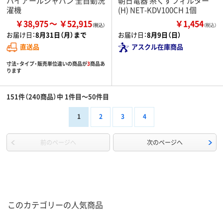
ハイアールジャパン 全自動洗
朝日電器 糸くずフィルター
濯機
(H) NET-KDV100CH 1個
￥38,975
￥52,915
￥1,454
（税込）
お届け日：
8月31日（月）まで
お届け日：
8月9日（日）
直送品
アスクル在庫商品
寸法・タイプ・販売単位違いの商品が
3
商品あ
ります
151件（240商品）中 1件目～50件目
1
2
3
4
前のページへ
次のページへ
このカテゴリーの人気商品