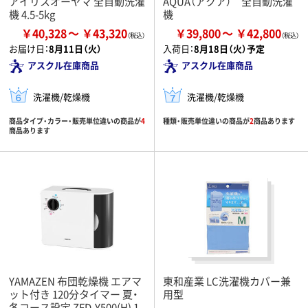
アイリスオーヤマ 全自動洗濯
AQUA（アクア） 全自動洗濯
機 4.5-5kg
機
￥40,328
￥43,320
￥39,800
￥42,800
お届け日：
8月11日（火）
入荷日：
8月18日（火）予定
アスクル在庫商品
アスクル在庫商品
洗濯機/乾燥機
洗濯機/乾燥機
商品タイプ・カラー・販売単位違いの商品が
4
種類・販売単位違いの商品が
2
商品あります
商品あります
YAMAZEN 布団乾燥機 エアマ
東和産業 LC洗濯機カバー兼
ット付き 120分タイマー 夏・
用型
冬コース設定 ZFD-Y500(H) 1