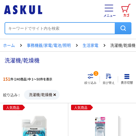
カゴ
メニュー
ホーム
事務機器/家電/電池/照明
生活家電
洗濯機/乾燥機
洗濯機/乾燥機
1
151
件（240商品）中 1～50件を表示
表示切替
絞り込み
並び替え
洗濯機/乾燥機
絞り込み
人気商品
人気商品