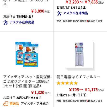
￥2,293
￥7,865
台
お届け日：
8月9日（日）
￥8,890
（税込）
アスクル在庫商品
お届け日：
8月9日（日）
寸法・販売単位違いの商品が
4
商品あります
アスクル在庫商品
アイメディア ネット型洗濯機
朝日電器 糸くずフィルター
ゴミ取りフィルター 1009624
1セット(2個組)（直送品）
￥705
￥1,175
￥1,320
（税込）
お届け日：
8月9日（日）
お届け日：
8月26日（水）まで
種類・販売単位違いの商品が
9
商品あります
直送品
アイメディア株式会