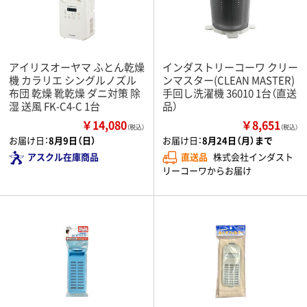
アイリスオーヤマ ふとん乾燥
インダストリーコーワ クリー
機 カラリエ シングルノズル
ンマスター(CLEAN MASTER)
布団 乾燥 靴乾燥 ダニ対策 除
手回し洗濯機 36010 1台（直送
湿 送風 FK-C4-C 1台
品）
￥14,080
￥8,651
（税込）
（税込）
お届け日：
8月9日（日）
お届け日：
8月24日（月）まで
アスクル在庫商品
直送品
株式会社インダスト
リーコーワからお届け