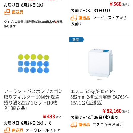
￥568
お届け日：
8月26日（水）
（税込）
お届け日：
8月31日（月）
直送品
直送品
ウービルストアから
タイプ・内容量・販売単位違いの商品が
4
商品
お届け
あります
新着
アーランド バスポンプのゴミ
エスコ 6.5kg/800x434x
取りフィルター 10回分 洗濯
882mm 2槽式洗濯機 EA763Y-
残り湯 82127 1セット(10枚
13A 1台（直送品）
入)（直送品）
￥82,160
（税込）
￥433
お届け日：
8月26日（水）まで
（税込）
お届け日：
8月26日（水）まで
直送品
エスコからお届け
直送品
オークレールストア