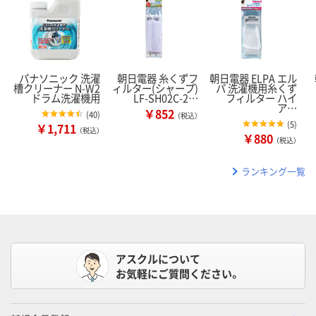
パナソニック 洗濯
朝日電器 糸くずフ
朝日電器 ELPA エル
槽クリーナー N-W2
ィルター(シャープ)
パ 洗濯機用糸くず
ドラム洗濯機用
LF-SH02C-2…
フィルター ハイ
ア…
￥852
(
40
)
（税込）
(
5
)
￥1,711
（税込）
￥880
（税込）
ランキング一覧
アスクルについて
お気軽にご質問ください。