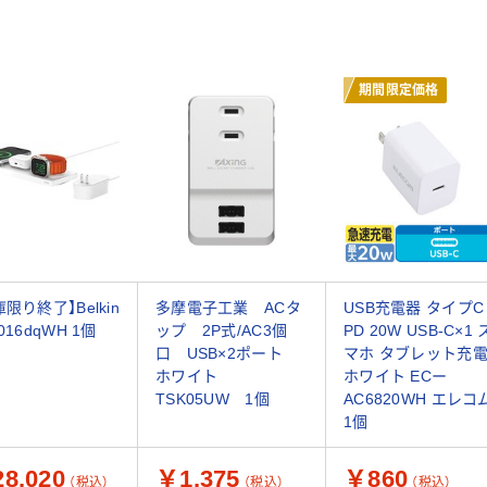
期間限定価格
限り終了】Belkin
多摩電子工業 ACタ
USB充電器 タイプC
016dqWH 1個
ップ 2P式/AC3個
PD 20W USB-C×1 
口 USB×2ポート
マホ タブレット充
ホワイト
ホワイト ECー
TSK05UW 1個
AC6820WH エレコ
1個
8,020
￥1,375
￥860
（税込）
（税込）
（税込）