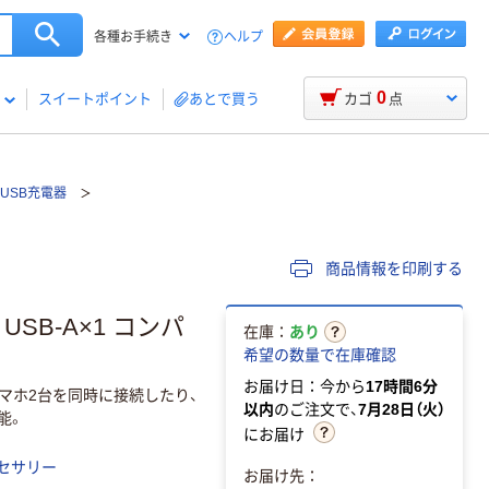
ヘルプ
各種お手続き
0
スイートポイント
あとで買う
カゴ
点
USB充電器
商品情報を印刷する
 USB-A×1 コンパ
在庫：
あり
希望の数量で在庫確認
お届け日：今から
17時間6分
スマホ2台を同時に接続したり、
以内
のご注文で、
7月28日（火）
能。
にお届け
セサリー
お届け先：