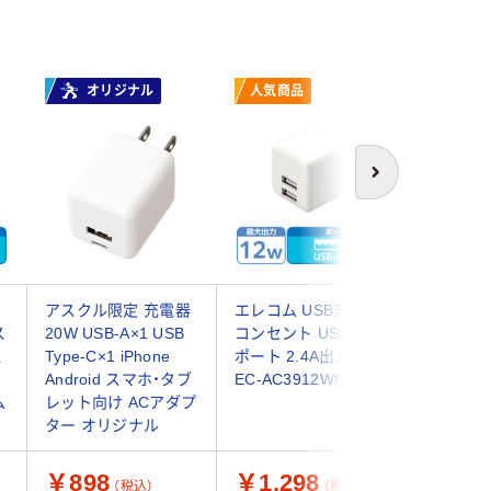
オリジナル
人気商品
オ
次へ
アスクル限定 充電器
エレコム USB充電器
アスクル
ス
20W USB-A×1 USB
コンセント USB-A×2
器 USB-
電
Type-C×1 iPhone
ポート 2.4A出力 白
iPhone 
Android スマホ・タブ
EC-AC3912WH 1個
ホ向け A
ム
レット向け ACアダプ
ホワイト 
ター オリジナル
ナル
￥898
￥1,298
￥598
（税込）
（税込）