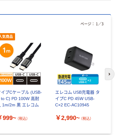
ページ：
1
／
3
人気商品
人気商品
次のスライド
イプCケーブル (USB-
エレコム USB充電器 タ
タイプCケ
 to C) PD 100W 高耐
イプC PD 45W USB-
ット ( USB-
 1m/2m 黒 エレコム
C×2 EC-AC10945
) 1m/2m
￥999~
￥2,990~
（税込）
（税込）
￥1,199