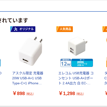
されています
オリジナル
人気商品
D
アスクル限定 充電器
エレコム USB充電器 コ
タ
20W USB-A×1 USB
ンセント USB-A×2ポー
C
Type-C×1 iPhone
ト 2.4A出力 白 EC-
久
Android スマホ・タブレ
AC3912WH 1個
￥898
￥1,298
ット向け ACアダプター
（税込）
（税込）
オリジナル