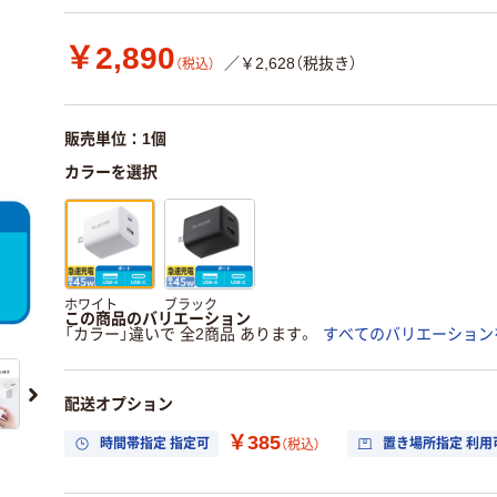
￥2,890
／￥2,628（税抜き）
（税込）
販売単位：1個
カラーを選択
ホワイト
ブラック
この商品のバリエーション
「カラー」違いで 全2商品 あります。
すべてのバリエーション
配送オプション
￥385
時間帯指定 指定可
置き場所指定 利用
（税込）