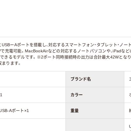
トとUSBーAポートを搭載し、対応するスマートフォン・タブレット・ノ
ery45Wで充電可能。MacBookAirなどの対応するノートパソコンや、iP
電できるモデルです。※2ポート同時接続時の出力は合計最大42Wとな
収まります。
ブランド名
1
カラー
、USB-Aポート×1
重量