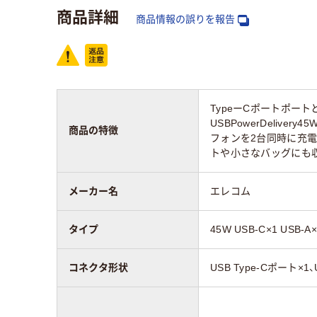
商品詳細
スコア
商品情報の誤りを報告
TypeーCポートポー
USBPowerDeliv
商品の特徴
フォンを2台同時に充
トや小さなバッグにも
メーカー名
エレコム
タイプ
45W USB-C×1 USB-A×
コネクタ形状
USB Type-Cポート×1