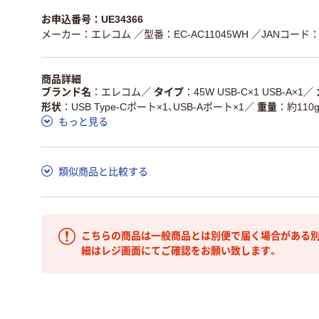
お申込番号：UE34366
メーカー：エレコム
／型番：EC-AC11045WH
／JANコード：4
商品詳細
ブランド名
エレコム
／
タイプ
45W USB-C×1 USB-A×1
／
形状
USB Type-Cポート×1、USB-Aポート×1
／
重量
約110
もっと見る
類似商品と比較する
こちらの商品は一般商品とは別便で届く場合がある別
細はレジ画面にてご確認をお願い致します。