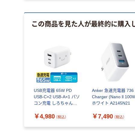
この商品を見た人が最終的に購入
USB充電器 65W PD
Anker 急速充電器 736
USB-C×2 USB-A×1 パソ
Charger (Nano ll 100
コン充電 しろちゃん
ホワイト A2145N21
EC-AC4465WF エレコ
￥4,980
￥7,490
ム 1個
（税込）
（税込）