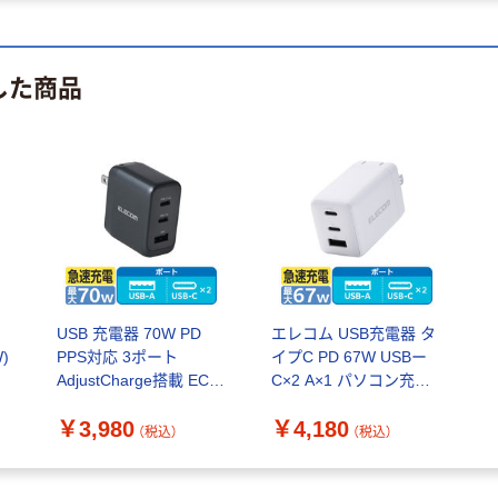
した商品
USB 充電器 70W PD
エレコム USB充電器 タ
W)
PPS対応 3ポート
イプC PD 67W USBー
AdjustCharge搭載 ECー
C×2 A×1 パソコン充電
AC12770MN 1個 エレコ
白 EC-AC10367WH 1個
￥3,980
￥4,180
ム
（税込）
（税込）