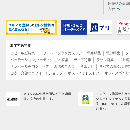
医薬品の販売
表示
おすすめ特集
コピー用紙特集
トナー・インクメガストア
電卓特集
電池特集
タ
パーテーション(パーティション)特集
チェア特集
ラック特集
ゴミ箱
ダンボール専門ショップ
現場のチカラ
台車ナビ
すべての働く現場
白衣・介護ユニフォームショップ
ポストイットストア
オフィスづくり
アスクルは公益社団法人日本通信
アスクルは情報セキュ
販売協会の会員です。
ジメントシステムの国
る「ISO 27001」の
います。