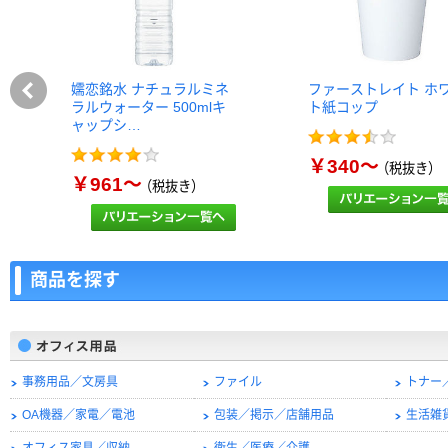
嬬恋銘水 ナチュラルミネ
ファーストレイト ホ
ラルウォーター 500mlキ
ト紙コップ
ャップシ…
￥340～
（税抜き）
￥961～
（税抜き）
商品を探す
事務用品／文房具
ファイル
トナー
OA機器／家電／電池
包装／掲示／店舗用品
生活雑