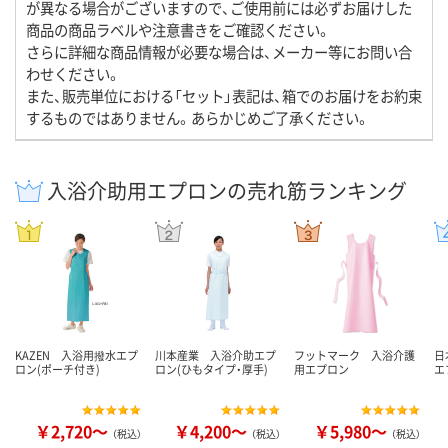
が異なる場合がございますので、ご使用前には必ずお届けした
商品の商品ラベルや注意書きをご確認ください。
さらに詳細な商品情報が必要な場合は、メーカー等にお問い合
わせください。
また、販売単位における「セット」表記は、箱でのお届けをお約束
するものではありません。あらかじめご了承ください。
入浴介助用エプロンの売れ筋ランキング
KAZEN 入浴用撥水エプ
川本産業 入浴介助エプ
フットマーク 入浴介護
日
ロン(ポーチ付き)
ロン(ひもタイプ・厚手)
用エプロン
エ
￥2,720～
￥4,200～
￥5,980～
（税込）
（税込）
（税込）