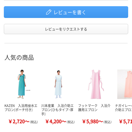
レビューを書く
レビューをリクエストする
人気の商品
KAZEN 入浴用撥水エ
川本産業 入浴介助エ
フットマーク 入浴介
ナガイレー
プロン(ポーチ付き)
プロン(ひもタイプ・厚
護用エプロン
介助エプロ
手)
￥2,720～
￥4,200～
￥5,980～
￥5,7
（税込）
（税込）
（税込）