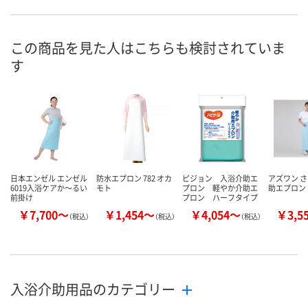
この商品を見た人はこちらも検討されていま
す
日本エンゼル エンゼル
防水エプロン 782 オカ
ピジョン 入浴介助エ
アズワン 
6019入浴ケアか～るい
モト
プロン 軽やか介助エ
助エプロン
前掛け
プロン ハーフタイプ
￥7,700～
￥1,454～
￥4,054～
￥3,5
（税込）
（税込）
（税込）
入浴介助用品のカテゴリー