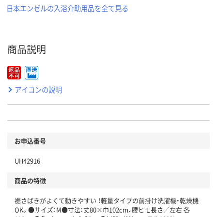
日本エンゼルの入浴介助用品を全て見る
商品説明
アイコンの説明
お申込番号
UH42916
商品の特徴
裾さばきがよくて動きやすい ！軽量タイプの前掛け洗濯機・乾燥機
OK。●サイズ：M●寸法：丈80×巾102cm、腰ヒモ長さ／左右 各