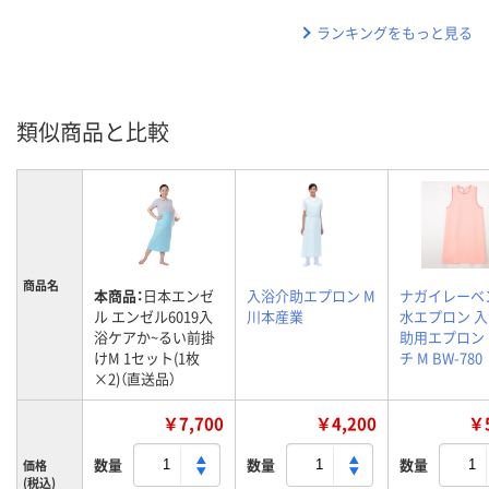
ランキングをもっと見る
類似商品と比較
商品名
本商品：
日本エンゼ
入浴介助エプロン M
ナガイレーベ
ル エンゼル6019入
川本産業
水エプロン 
浴ケアか~るい前掛
助用エプロン
けM 1セット(1枚
チ M BW-780
×2)（直送品）
￥7,700
￥4,200
￥5
数量
数量
数量
価格
(税込)