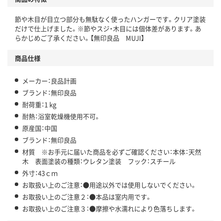
節や木目が目立つ部分も無駄なく使ったハンガーです。クリア塗装
だけで仕上げました。※節やスジ・木目には個体差があります。あ
らかじめご了承ください。【無印良品 MUJI】
商品仕様
メーカー：良品計画
ブランド：無印良品
耐荷重：1 kg
耐熱：浴室乾燥機使用不可。
原産国：中国
ブランド：無印良品
材質 ※お手元に届いた商品を必ずご確認ください：本体：天然
木 表面塗装の種類：ウレタン塗装 フック：スチール
外寸：43ｃｍ
お取扱い上のご注意：●用途以外では使用しないでください。
お取扱い上のご注意２：●本品は室内用です。
お取扱い上のご注意３：●摩擦や水濡れにより色落ちします。