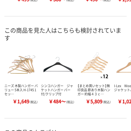
この商品を見た人はこちらも検討されていま
す
ニーズ 木製ハンガー バ
シンコハンガー ジャ
【まとめ買いセット】無
I-Lex W
リュー 5本入 H-1745 1
ケットハンガー バー
印良品 節あり木製ハン
ジャケット
セッ…
付/クリップ付
ガー 約幅４３ｃ…
￥1,649
￥484～
￥5,809
￥1,0
（税込）
（税込）
（税込）