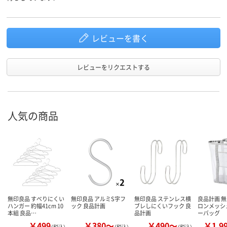
レビューを書く
レビューをリクエストする
人気の商品
無印良品 すべりにくい
無印良品 アルミS字フ
無印良品 ステンレス横
良品計画 無
ハンガー 約幅41cm 10
ック 良品計画
ブレしにくいフック 良
ロンメッシ
本組 良品…
品計画
ーバッグ
￥499
￥380～
￥490～
￥1,9
（税込）
（税込）
（税込）