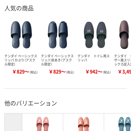
人気の商品
テンダイ ベーシックス
テンダイ ベーシックス
テンダイ トイレ用ス
テンダイ 
リッパ かぶり（アスク
リッパ 前あき（アスク
リッパ
ザー風スリ
ル限定）
ル限定）
ック（5足入
￥829～
￥829～
￥942～
￥3,4
（税込）
（税込）
（税込）
他のバリエーション