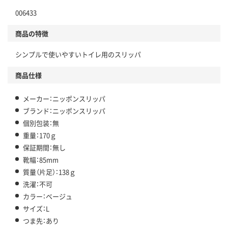
006433
商品の特徴
シンプルで使いやすいトイレ用のスリッパ
商品仕様
メーカー：ニッポンスリッパ
ブランド：ニッポンスリッパ
個別包装：無
重量：170ｇ
保証期間：無し
靴幅：85mm
質量（片足）：138ｇ
洗濯：不可
カラー：ベージュ
サイズ：L
つま先：あり