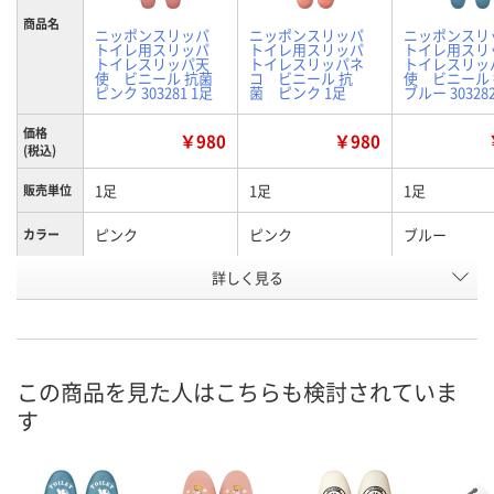
商品名
ニッポンスリッパ
ニッポンスリッパ
ニッポンスリ
トイレ用スリッパ
トイレ用スリッパ
トイレ用スリ
トイレスリッパ天
トイレスリッパネ
トイレスリッ
使 ビニール 抗菌
コ ビニール 抗
使 ビニール
ピンク 303281 1足
菌 ピンク 1足
ブルー 30328
価格
￥980
￥980
(税込)
1足
1足
1足
販売単位
ピンク
ピンク
ブルー
カラー
お申込番
詳しく見る
UR32349
UW48142
UR32350
号
あり
あり
あり
在庫
8月9日（日）
8月9日（日）
8月9日（日）
お届け日
この商品を見た人はこちらも検討されていま
す
数量
数量
数量
カゴへ
カゴへ
カ