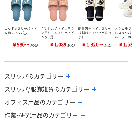
ニッポンスリッパ トイ
【スリッパ】トイレ用 ク
朝倉商会 トイレスリッ
オクムラ ス
レ用スリッパ_2
マ吊りこみスリッパ ピ
パ 拭けるスリッパ キャ
レスリッパ
ンク 1足
ット
ルエットね
￥980～
￥1,089
￥1,320～
￥1,5
（税込）
（税込）
（税込）
スリッパのカテゴリー
スリッパ/服飾雑貨のカテゴリー
オフィス用品のカテゴリー
作業・研究用品のカテゴリー