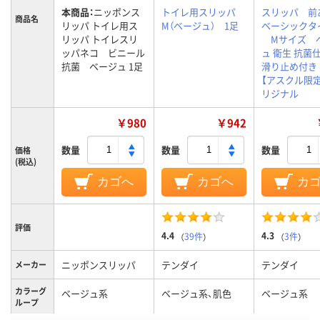
本商品：
ニッポンス
トイレ用スリッパ
スリッパ 
商品名
リッパ トイレ用ス
M（ベージュ） 1足
ベーシックタ
リッパ トイレスリ
Mサイズ 
ッパネコ ビニール
ュ 衛生 抗
抗菌 ベージュ 1足
滑り止め付き
【アスクル限定
リジナル
￥980
￥942
数量
数量
数量
価格
(税込)
カゴへ
カゴへ
カ
評価
4.4
4.3
（
39件
）
（
3件
）
ニッポンスリッパ
テンダイ
テンダイ
メーカー
カラーグ
ベージュ系
ベージュ系、肌色
ベージュ系
ループ