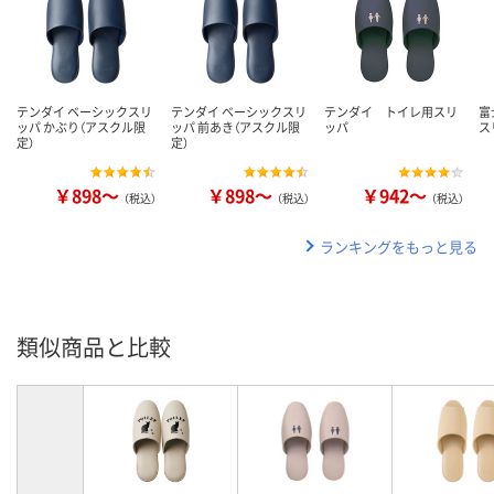
テンダイ ベーシックスリ
テンダイ ベーシックスリ
テンダイ トイレ用スリ
富
ッパ かぶり（アスクル限
ッパ 前あき（アスクル限
ッパ
ス
定）
定）
￥898～
￥898～
￥942～
（税込）
（税込）
（税込）
ランキングをもっと見る
類似商品と比較