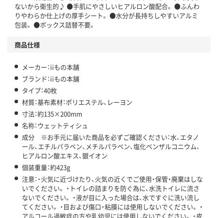
ないから衛生的♪ ●手肌にやさしいヒアルロン酸配合。 ●ふんわ
りやわらか仕上げの厚手シート。 ●水分が長持ちしやすいアルミ
包装。 ●ボックス詰替不要。
商品仕様
メーカー：iiもの本舗
ブランド：iiもの本舗
タイプ：40枚
材質：基布素材：ポリエステル、レーヨン
寸法：約135×200mm
名称：ウェットティシュ
成分 ※お手元に届いた商品を必ずご確認ください：水、エタノ
ール、エチルパラベン、メチルパラベン、塩化ベンザルコニウム、
ヒアルロン酸エキス、銀イオン
個装重量：約423g
注意：・火気に近づけたり、火気の近くでご使用・保管・廃棄はしな
いでください。 ・トイレの詰まりを防ぐ為に、水洗トイレに流さ
ないでください。 ・液が目に入った場合は、水ですぐに洗い流し
てください。 ・目および傷口・粘膜には使用しないでください。 ・
アルコール過敏症の方や乳幼児には使用しないでください。 ・皮