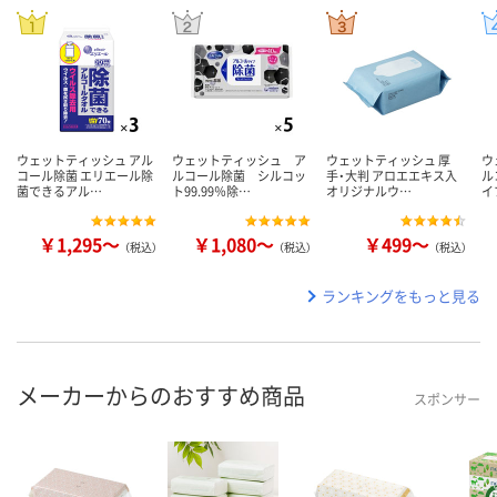
ウェットティッシュ アル
ウェットティッシュ ア
ウェットティッシュ 厚
ウ
コール除菌 エリエール除
ルコール除菌 シルコッ
手・大判 アロエエキス入
ル
菌できるアル…
ト99.99％除…
オリジナルウ…
イ
￥1,295～
￥1,080～
￥499～
（税込）
（税込）
（税込）
ランキングをもっと見る
メーカーからのおすすめ商品
スポンサー