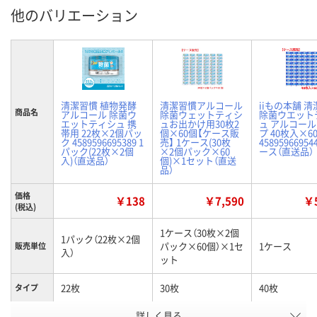
他のバリエーション
清潔習慣 植物発酵
清潔習慣アルコール
iiもの本舗 
商品名
アルコール 除菌ウ
除菌ウェットティシ
除菌ウエット
エットティシュ 携
ュお出かけ用30枚2
ュ アルコー
帯用 22枚×2個パッ
個×60個【ケース販
プ 40枚入×6
ク 4589596695389 1
売】 1ケース(30枚
45895966954
パック(22枚×2個
×2個パック×60
ース（直送品）
入)（直送品）
個)×1セット（直送
品）
価格
￥138
￥7,590
￥5
(税込)
1ケース（30枚×2個
1パック（22枚×2個
パック×60個）×1セ
1ケース
販売単位
入）
ット
22枚
30枚
40枚
タイプ
お申込番
詳しく見る