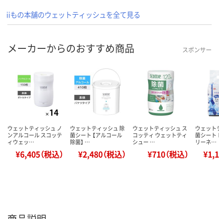
iiもの本舗のウェットティッシュを全て見る
メーカーからのおすすめ商品
スポンサー
ウェットティッシュ ノ
ウェットティッシュ 除
ウェットティッシュ ス
ウェット
ンアルコール スコッテ
菌シート 【アルコール
コッティ ウェットティ
菌シート 
ィウェッ…
除菌】 …
シュー …
リーネ…
¥6,405（税込）
¥2,480（税込）
¥710（税込）
¥1,
商品説明