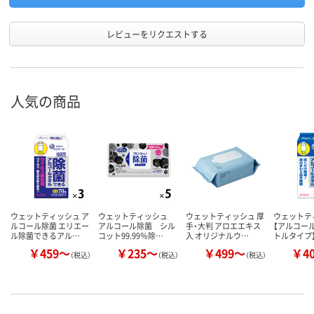
レビューをリクエストする
人気の商品
ウェットティッシュ ア
ウェットティッシュ
ウェットティッシュ 厚
ウェットテ
ルコール除菌 エリエー
アルコール除菌 シル
手・大判 アロエエキス
【アルコール
ル除菌できるアル…
コット99.99％除…
入 オリジナルウ…
トルタイプ
￥459～
￥235～
￥499～
￥4
（税込）
（税込）
（税込）