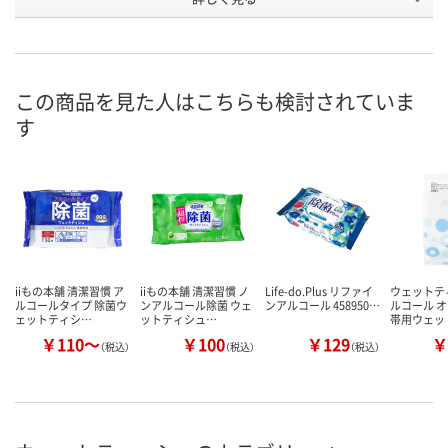
UK17490
XK20878
APW0607
号
直送品
直送品
直送品
在庫
8月19日（水）
お届け日
この商品を見た人はこちらも検討されていま
す
数量
お取り扱い終了しま
お取り扱い終了しま
した
した
カ
iiもの本舗 清潔習慣 ア
iiもの本舗 清潔習慣 ノ
Life-do.Plus リファイ
ウェットテ
ルコールタイプ 除菌ウ
ンアルコール除菌 ウェ
ンアルコール 458950…
ルコール 
ェットティシ…
ットティシュ…
帯用ウェッ
￥110～
￥100
￥129
￥
（税込）
（税込）
（税込）