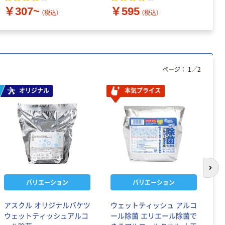
￥307~
￥595
￥
（税込）
（税込）
ページ：
1
／
2
オリジナル
本気プライス
次の
バリエーション
バリエーション
アスクル オリジナルバケツ
ウェットティッシュ アルコ
ウ
ウェットティッシュアルコ
ール除菌 エリエール除菌で
ー