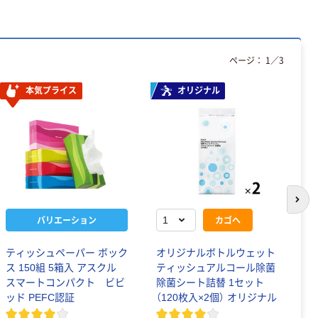
ページ：
1
／
3
本気プライス
オリジナル
次の
バリエーション
カゴへ
ティッシュペーパー ボック
オリジナルボトルウェット
ウ
ス 150組 5箱入 アスクル
ティッシュアルコール除菌
ア
スマートコンパクト ビビ
除菌シート詰替 1セット
入
ッド PEFC認証
（120枚入×2個） オリジナル
用
リ