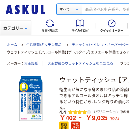
すべて
カテゴリー
履歴・再注文
マイカタログ
クイックオーダー
ホーム
生活雑貨/キッチン用品
ティッシュ/トイレットペーパー/ペー
ウェットティッシュ 【アルコール除菌】【ボトルタイプ】エリエール 除菌できる
メーカー
大王製紙
大王製紙のウェットティッシュを全部見る
ブラ
ウェットティッシュ 【
衛生面が気になる身のまわり品の除菌
できるアルコールタオルはキッチン周
るという特性から、レンジ周りの油汚
ん。
レビュー
4.4
（バリエーション中の最
￥402
~
￥9,035
（税込）