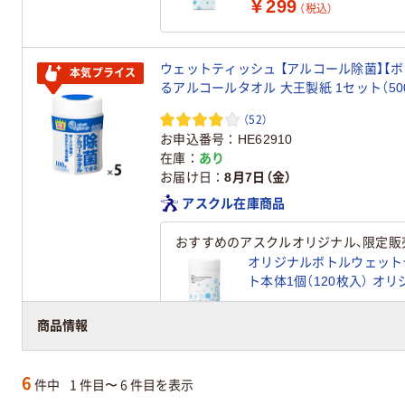
￥299
（税込）
ウェットティッシュ 【アルコール除菌】【ボ
本気プライス
るアルコールタオル 大王製紙 1セット（500
（52）
お申込番号
HE62910
在庫
あり
お届け日
8月7日（金）
アスクル在庫商品
おすすめのアスクルオリジナル、限定販
オリジナルボトルウェット
ト本体1個（120枚入） オ
￥335
（税込）
商品情報
6
件中
1 件目〜 6 件目を表示