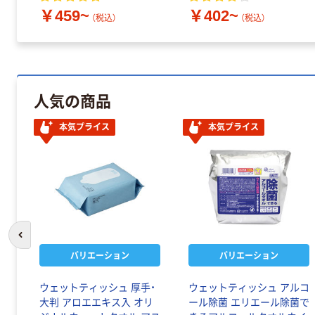
￥459~
￥402~
（税込）
（税込）
人気の商品
本気プライス
本気プライス
前のスライドへ
バリエーション
バリエーション
菌シ
ウェットティッシュ 厚手・
ウェットティッシュ アルコ
ス
大判 アロエエキス入 オリ
ール除菌 エリエール除菌で