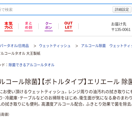
詳細設定
お届け先
〒135-0061
パータオル/日用品
ウェットティッシュ
アルコール除菌 ウェットティ
アルコールタオル 大王製紙
ンド
除菌できるアルコールタオル
アルコール除菌】【ボトルタイプ】エリエール 除
にお使い頂けるウェットティッシュ。レンジ周りの油汚れの拭き取りにも
り･冷蔵庫･テーブルなどのお掃除をはじめ、衛生面が気になる身のまわ
れの拭き取りにも便利。高濃度アルコール配合。ふきとり効果で菌を除去
高値）