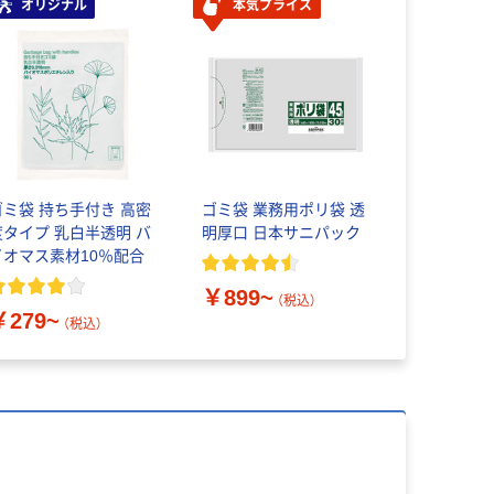
オリジナル
本気プライス
ゴミ袋 持ち手付き 高密
ゴミ袋 業務用ポリ袋 透
度タイプ 乳白半透明 バ
明厚口 日本サニパック
イオマス素材10％配合
￥899~
（税込）
￥279~
（税込）