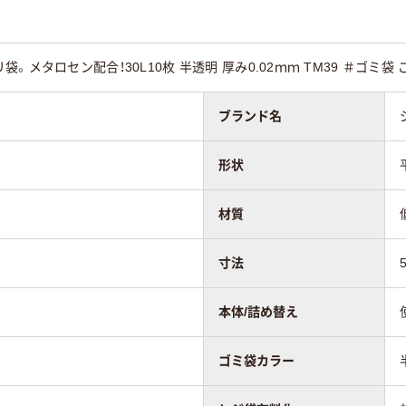
PE（カサカサタイ
LDPE（ツルツルタイ
（再生プラスチック
プ）
40％）
メタロセン配合！30L10枚 半透明 厚み0.02ｍｍ TM39 ＃ゴミ袋 ご
25
30
ブランド名
形状
材質
）
寸法
本体/詰め替え
ゴミ袋カラー