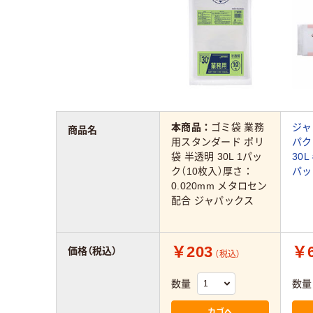
本商品：
ゴミ袋 業務
ジャ
商品名
用スタンダード ポリ
パク
袋 半透明 30L 1パッ
30L
ク（10枚入）厚さ：
パッ
0.020mm メタロセン
配合 ジャパックス
￥203
￥6
価格（税込）
（税込）
数量
数量
カゴへ