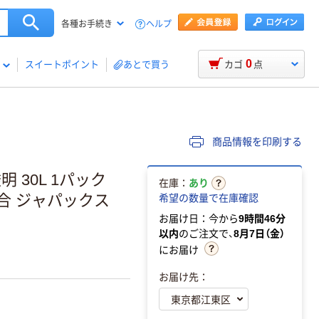
ヘルプ
各種お手続き
0
スイートポイント
あとで買う
カゴ
点
商品情報を印刷する
 30L 1パック
在庫：
あり
配合 ジャパックス
希望の数量で在庫確認
お届け日：今から
9時間46分
以内
のご注文で、
8月7日（金）
にお届け
お届け先：