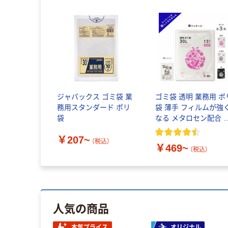
ジャパックス ゴミ袋 業
ゴミ袋 透明 業務用 ポ
務用スタンダード ポリ
袋 薄手 フィルムが強
袋
なる メタロセン配合 
藤忠リーテイルリンク
￥207~
（税込）
￥469~
（税込）
人気の商品
本気プライス
オリジナル