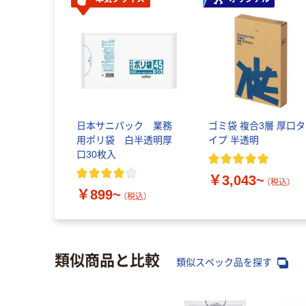
日本サニパック 業務
ゴミ袋 複合3層 厚口タ
用ポリ袋 白半透明厚
イプ 半透明
口30枚入
￥3,043~
（税込）
￥899~
（税込）
類似商品と比較
類似スペック品を探す