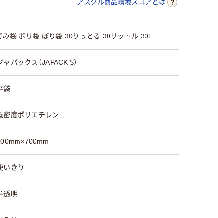
HDPE（カサカサタイ
LDPE（
アスクル商品環境スコアとは
高密度ポリエチレン
プ）
プ）
み袋 ポリ袋 ぽり袋 30りっとる 30リットル 30l
20
25
ジャパックス（JAPACK’S）
平袋
低密度ポリエチレン
500mm×700mm
使いきり
半透明