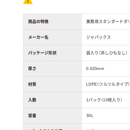
HD
低密度ポリエチレン
プ）
商品の特徴
業務用スタンダードポリ袋。
アスクル商品環境
15
スコア
メーカー名
ジャパックス
パッケージ形状
袋入り（吊しひもなし）
厚さ
0.020mm
材質
LDPE（ツルツルタイプ
入数
1パック（10枚入り）
容量
30L