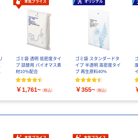
本気プライス
オリジナル
リ
ゴミ袋 透明 低密度タイ
ゴミ袋 スタンダードタ
く
プ 詰替用 バイオマス素
イプ 半透明 高密度タイ
伊
材10％配合
プ 再生原料40%
￥1,761~
￥355~
（税込）
（税込）
本気プライス
本気プライス