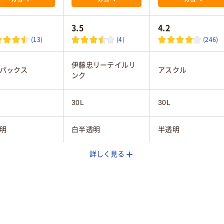
3.5
4.2
(13)
(4)
(246)
伊藤忠リーテイルリ
パックス
アスクル
ンク
30L
30L
明
白半透明
半透明
詳しく見る
枚
20枚
30枚
15mm
0.024mm
0.012mm
高密度ポリエチレン