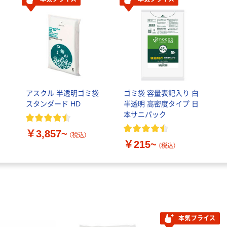
アスクル 半透明ゴミ袋
ゴミ袋 容量表記入り 白
スタンダード HD
半透明 高密度タイプ 日
本サニパック
￥3,857~
（税込）
￥215~
（税込）
本気プライス