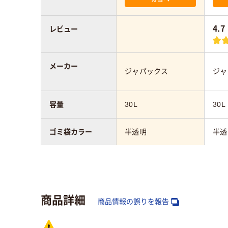
4.7
レビュー
メーカー
ジャパックス
ジャ
容量
30L
30L
ゴミ袋カラー
半透明
半透
1パックあたり枚
10枚
50
数
商品詳細
厚さ
0.020mm
0.0
商品情報の誤りを報告
材質