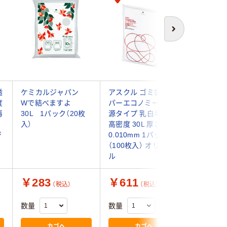
次へ
透
ケミカルジャパン
アスクル ゴミ袋 スー
ゴミ袋 半
度
Wで結べますよ
パーエコノミー 省資
さ0.02
再
30L 1パック（20枚
源タイプ 乳白半透明
ポリ袋 1
入）
高密度 30L 厚さ
入）薄手
ジ
0.010mm 1パック
強くなる
（100枚入） オリジナ
配合
ル
￥283
￥611
￥485
（税込）
（税込）
数量
数量
数量
カゴへ
カゴへ