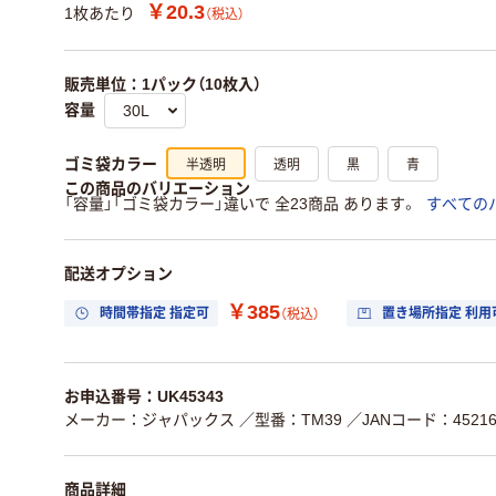
￥20.3
1枚あたり
（税込）
販売単位：1パック（10枚入）
容量
半透明
透明
黒
青
ゴミ袋カラー
この商品のバリエーション
「容量」「ゴミ袋カラー」違いで 全23商品 あります。
すべての
配送オプション
￥385
時間帯指定 指定可
置き場所指定 利用
（税込）
お申込番号：UK45343
メーカー：ジャパックス
／型番：TM39
／JANコード：452168
商品詳細