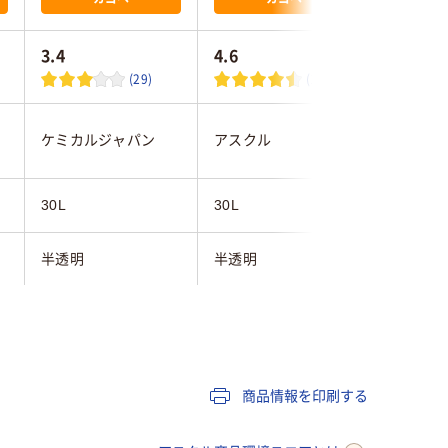
3.4
4.6
4.0
(29)
(13)
伊藤忠リ
ケミカルジャパン
アスクル
ンク
30L
30L
30L
半透明
半透明
半透明
20枚
100枚
15枚
0.016mm
0.010mm
0.024m
商品情報を印刷する