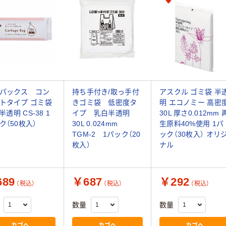
パックス コン
持ち手付き/取っ手付
アスクル ゴミ袋 半
トタイプ ゴミ袋
きゴミ袋 低密度タ
明 エコノミー 高密
 半透明 CS-38 1
イプ 乳白半透明
30L 厚さ0.012mm 
ク（50枚入）
30L 0.024mm
生原料40%使用 1パ
TGM-2 1パック（20
ック（30枚入） オリ
枚入）
ナル
89
￥687
￥292
（税込）
（税込）
（税込）
数量
数量
カゴへ
カゴへ
カゴへ