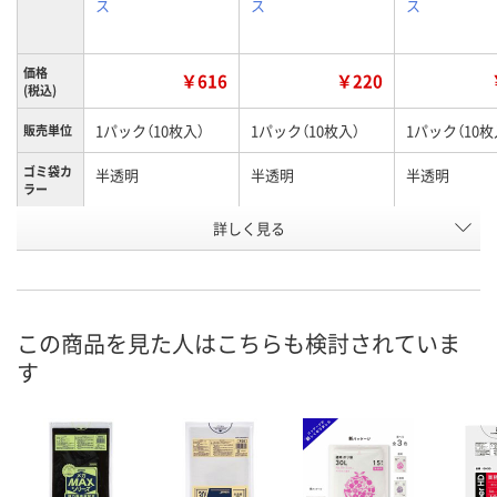
ス
ス
ス
価格
￥616
￥220
(税込)
1パック（10枚入）
1パック（10枚入）
1パック（10枚
販売単位
ゴミ袋カ
半透明
半透明
半透明
ラー
詳しく見る
120L
45L
70L
容量
お申込番
UK45472
UK45363
UK45365
号
あり
あり
あり
在庫
この商品を見た人はこちらも検討されていま
す
8月11日（火）
8月11日（火）
8月11日（火）
お届け日
数量
数量
数量
カゴへ
カゴへ
カ