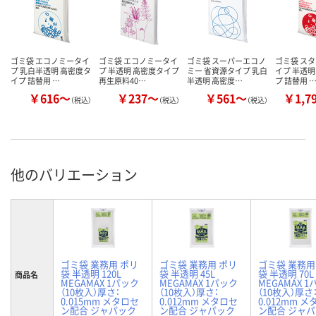
ゴミ袋 エコノミータイ
ゴミ袋 エコノミータイ
ゴミ袋 スーパーエコノ
ゴミ袋 ス
プ 乳白半透明 高密度タ
プ 半透明 高密度タイプ
ミー 省資源タイプ 乳白
イプ 半透明
イプ 詰替用 …
再生原料40…
半透明 高密度…
プ 詰替用 
￥616～
￥237～
￥561～
￥1,7
（税込）
（税込）
（税込）
他のバリエーション
ゴミ袋 業務用 ポリ
ゴミ袋 業務用 ポリ
ゴミ袋 業務用
袋 半透明 120L
袋 半透明 45L
袋 半透明 70L
商品名
MEGAMAX 1パック
MEGAMAX 1パック
MEGAMAX 
（10枚入）厚さ：
（10枚入）厚さ：
（10枚入）厚さ
0.015mm メタロセ
0.012mm メタロセ
0.012mm 
ン配合 ジャパック
ン配合 ジャパック
ン配合 ジャ