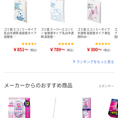
ゴミ袋 エコノミータイプ
ゴミ袋 スーパーエコノミ
ゴミ袋 エコノミータイプ
ゴ
乳白半透明 高密度タイプ
ー 省資源タイプ 乳白半透
半透明 高密度タイプ 再生
プ
詰替用 …
明 高密度…
原料40…
詰
￥851～
￥789～
￥300～
（税込）
（税込）
（税込）
ランキングをもっと見る
メーカーからのおすすめ商品
スポンサー