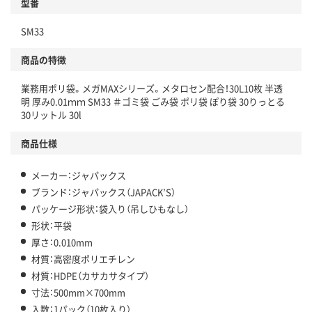
型番
SM33
商品の特徴
業務用ポリ袋。メガMAXシリーズ。メタロセン配合！30L10枚 半透
明 厚み0.01ｍｍ SM33 ＃ゴミ袋 ごみ袋 ポリ袋 ぽり袋 30りっとる
30リットル 30l
商品仕様
メーカー：ジャパックス
ブランド：ジャパックス（JAPACK’S）
パッケージ形状：袋入り（吊しひもなし）
形状：平袋
厚さ：0.010mm
材質：高密度ポリエチレン
材質：HDPE（カサカサタイプ）
寸法：500mm×700mm
入数：1パック（10枚入り）