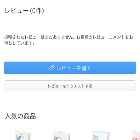
0.010mm
0.012mm、0.012
0.016mm
厚さ
レビュー（0件）
高密度ポリエチレ
高密度ポリエチレン
高密度ポリエ
ン、HDPE（カサカサ
（再生プラスチック
ン、HDPE（カ
タイプ）
40％）、高密度ポリエ
タイプ）
投稿されたレビューはまだありません。お客様のレビューコメントをお
チレン（再生プラス
材質
待ちしています。
チック40%）、
HDPE（カサカサタイ
プ）
アスクル
レビューを書く
商品環境
30
スコア
レビューをリクエストする
人気の商品