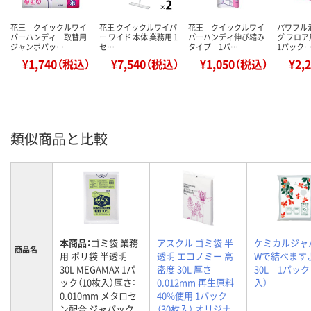
花王 クイックルワイ
花王 クイックルワイパ
花王 クイックルワイ
パワフル
パーハンディ 取替用
ー ワイド 本体 業務用 1
パーハンディ伸び縮み
グ フロ
ジャンボパッ…
セ…
タイプ 1パ…
1パック
¥1,740（税込）
¥7,540（税込）
¥1,050（税込）
¥2,
類似商品と比較
本商品：
ゴミ袋 業務
アスクル ゴミ袋 半
ケミカルジ
商品名
用 ポリ袋 半透明
透明 エコノミー 高
Wで結べま
30L MEGAMAX 1パ
密度 30L 厚さ
30L 1パック
ック（10枚入）厚さ：
0.012mm 再生原料
入）
0.010mm メタロセ
40%使用 1パック
ン配合 ジャパック
（30枚入） オリジナ