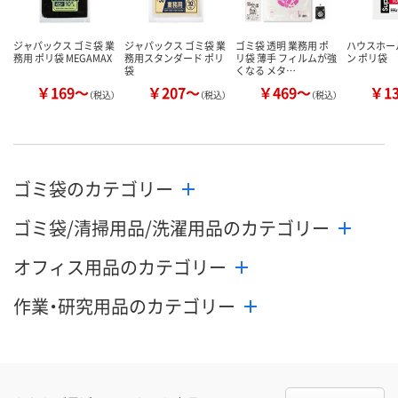
ジャパックス ゴミ袋 業
ジャパックス ゴミ袋 業
ゴミ袋 透明 業務用 ポ
ハウスホー
務用 ポリ袋 MEGAMAX
務用スタンダード ポリ
リ袋 薄手 フィルムが強
ン ポリ袋
袋
くなる メタ…
￥169～
￥207～
￥469～
￥1
（税込）
（税込）
（税込）
ゴミ袋のカテゴリー
ゴミ袋/清掃用品/洗濯用品のカテゴリー
オフィス用品のカテゴリー
作業・研究用品のカテゴリー