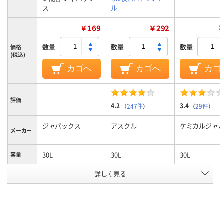
ス
ル
￥169
￥292
数量
数量
数量
価格
(税込)
カゴへ
カゴへ
カ
評価
4.2
3.4
（
247件
）
（
29件
）
ジャパックス
アスクル
ケミカルジャ
メーカー
30L
30L
30L
容量
ゴミ袋カ
詳しく見る
半透明
半透明
半透明
ラー
1パック
10
30
20
あたり枚
数