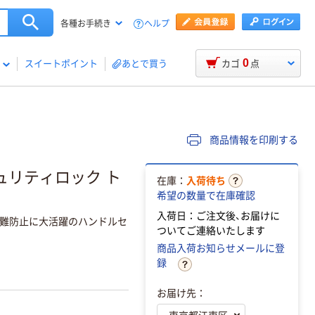
ヘルプ
各種お手続き
0
スイートポイント
あとで買う
カゴ
点
商品情報を印刷する
ュリティロック ト
在庫：
入荷待ち
希望の数量で在庫確認
入荷日：ご注文後、お届けに
難防止に大活躍のハンドルセ
ついてご連絡いたします
商品入荷お知らせメールに登
録
お届け先：