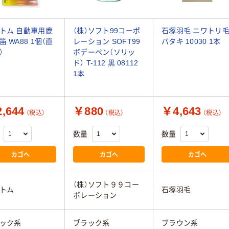
トム 自動車用鹿
（株）ソフト99コーポ
石塚羽毛 ニワトリ
笛 WA88 1個（直
レーション SOFT99
バタキ 10030 1本
）
ボデーペン（ソリッ
ド） T-112 黒 08112
1本
,644
￥880
￥4,643
（税込）
（税込）
（税込）
数量
数量
カゴへ
カゴへ
カゴへ
（株）ソフト９９コー
トム
石塚羽毛
ポレーション
ック系
ブラック系
ブラウン系