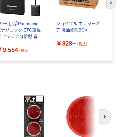
次のスライド
カー用品】Panasonic
ジョイフル エナジーギ
ソフト99
パナソニック ETC車載
ア 廃油処理BOX
ョン アルミ
器 アンテナ分離型 音声
1個（直送品
￥328~
イト搭載 PN-CY-
（税込）
￥9,554
￥2,676
T926D 1台（直送品）
（税込）
次へ