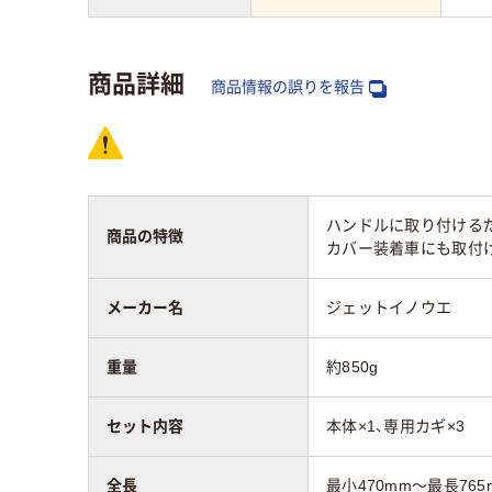
商品詳細
商品情報の誤りを報告
ハンドルに取り付ける
商品の特徴
カバー装着車にも取付
メーカー名
ジェットイノウエ
重量
約850g
セット内容
本体×1、専用カギ×3
全長
最小470mm～最長765