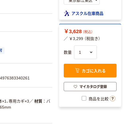
アスクル在庫商品
￥3,628
（税込）
／ ￥3,299 （税抜き）
可
数量
カゴに入れる
76383340261
マイカタログ登録
商品を比較
体×1、専用カギ×3
／
材質
バ
65mm